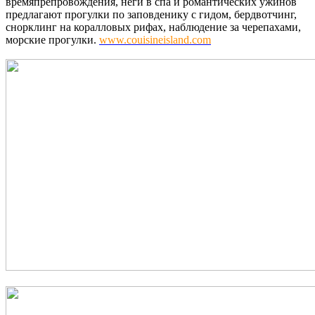
времяпрепровождения, неги в спа и романтических ужинов
предлагают прогулки по заповденику с гидом, бердвотчинг,
снорклинг на коралловых рифах, наблюдение за черепахами,
морские прогулки.
www.couisineisland.com