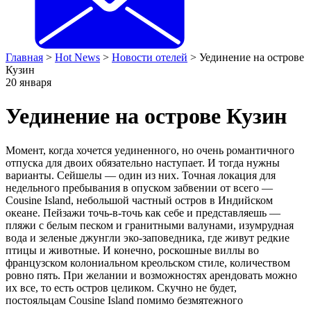
Главная
>
Hot News
>
Новости отелей
>
Уединение на острове
Кузин
20
января
Уединение на острове Кузин
Момент, когда хочется уединенного, но очень романтичного
отпуска для двоих обязательно наступает. И тогда нужны
варианты. Сейшелы — один из них. Точная локация для
недельного пребывания в опуском забвении от всего —
Cousine Island, небольшой частный остров в Индийском
океане. Пейзажи точь-в-точь как себе и представляешь —
пляжи с белым песком и гранитными валунами, изумрудная
вода и зеленые джунгли эко-заповедника, где живут редкие
птицы и животные. И конечно, роскошные виллы во
французском колониальном креольском стиле, количеством
ровно пять. При желании и возможностях арендовать можно
их все, то есть остров целиком. Скучно не будет,
постояльцам Cousine Island помимо безмятежного