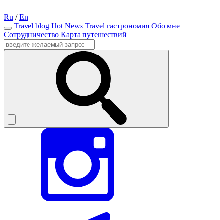
Ru
/
En
Travel blog
Hot News
Travel гастрономия
Обо мне
Сотрудничество
Карта путешествий