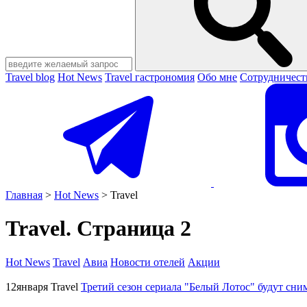
Travel blog
Hot News
Travel гастрономия
Обо мне
Сотрудничест
Главная
>
Hot News
>
Travel
Travel. Страница 2
Hot News
Travel
Авиа
Новости отелей
Акции
12
января
Travel
Третий сезон сериала "Белый Лотос" будут сни