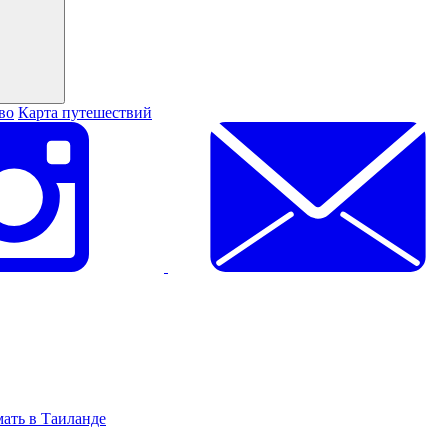
во
Карта путешествий
мать в Таиланде