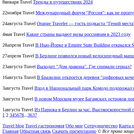
8
января
Travel
Тренды в путешествиях 2024
22
ноября
Travel
Международный форум "Россия": как не пропу
24
августа
Travel
Orange Traveler — гость подкаста "Гений места
4
мая
Travel
Какие страны выдают визы россиянам в 2023 году
28
апреля
Travel
В Нью-Йорке в Empire State Building открылся 
27
апреля
Travel
В Берлине появился новый велосипедный мар
23
августа
Travel
Выходит "Дом дракона". Где снимали сериал?
16
августа
Travel
В Бразилии откроется деревня "цифровых коч
3
августа
Travel
Вход в Национальный парк Комодо подорожал в
3
августа
Travel
В новом Морском музее Багамских островов пок
1
августа
Travel
Из Парижа в Берлин за час. Высокоскоростной п
1
2
3
4
5
6
7
8
...
36
37
Travel blog
Travel гастрономия
Обо мне
Сотрудничество
Карта 
Главная
Обратная связь
Скачать презентацию
© Все права защ