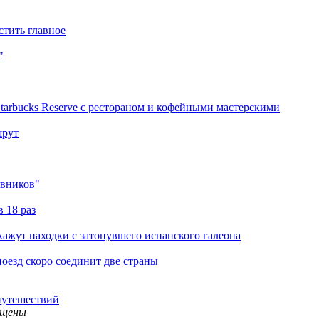
стить главное
"
Starbucks Reserve с рестораном и кофейными мастерскими
шрут
евников"
 18 раз
ажут находки с затонувшего испанского галеона
оезд скоро соединит две страны
путешествий
ищены