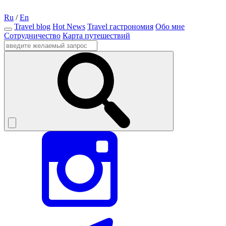
Ru
/
En
Travel blog
Hot News
Travel гастрономия
Обо мне
Сотрудничество
Карта путешествий