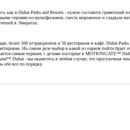
о, как в Dubai Parks and Resorts - нужно составить грамотный п
мыми героями из мультфильмов, съесть мороженое и сладкую вату
ечений в Эмиратах.
апарк, более 100 аттракционов и 50 ресторанов и кафе. Dubai Park
нтирован. На самом деле выбор в какой из парков пойти будет о
ывается самым первым, c детьми постарше в MOTIONGATE™ Du
land™ Dubai - вы окажетесь в любом случае, это прогулочная 
ь обо все по порядку.