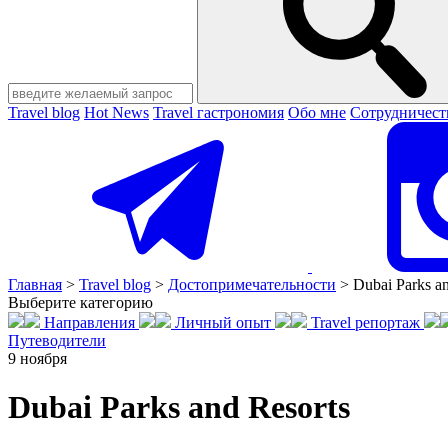
Travel blog
Hot News
Travel гастрономия
Обо мне
Сотрудничест
Главная
>
Travel blog
>
Достопримечательности
>
Dubai Parks an
Выберите категорию
Направления
Личный опыт
Travel репортаж
Путеводители
9
ноября
Dubai Parks and Resorts