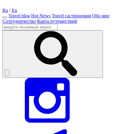
Ru
/
En
Travel blog
Hot News
Travel гастрономия
Обо мне
Сотрудничество
Карта путешествий