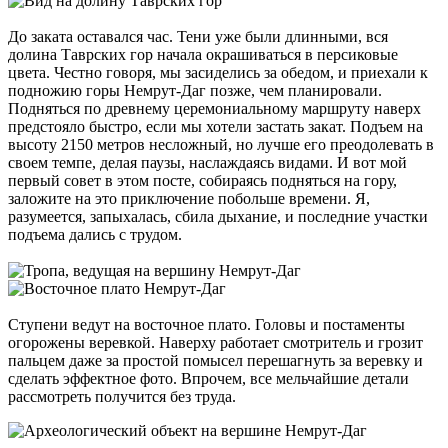
До заката оставался час. Тени уже были длинными, вся
долина Таврских гор начала окрашиваться в персиковые
цвета. Честно говоря, мы засиделись за обедом, и приехали к
подножию горы Немрут-Даг позже, чем планировали.
Подняться по древнему церемониальному маршруту наверх
предстояло быстро, если мы хотели застать закат. Подъем на
высоту 2150 метров несложный, но лучше его преодолевать в
своем темпе, делая паузы, наслаждаясь видами. И вот мой
первый совет в этом посте, собираясь подняться на гору,
заложите на это приключение побольше времени. Я,
разумеется, запыхалась, сбила дыхание, и последние участки
подъема дались с трудом.
Ступени ведут на восточное плато. Головы и постаменты
огорожены веревкой. Наверху работает смотритель и грозит
пальцем даже за простой помысел перешагнуть за веревку и
сделать эффектное фото. Впрочем, все мельчайшие детали
рассмотреть получится без труда.