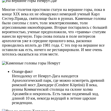
Многие столетия простояли статуи на вершине горы, пока в
конце XIX века их не обнаружил немецкий ученый Карл
Сестер.Правда, святилище было в руинах. Каменные головы
были снесены с плеч, толи землетрясениями, толи
агрессивными иконоборцами. Вторые постарались с большей
вероятностью, ученые предположили, что «травмы» статуям
нанесли вручную. Гора снова попала в поле интересов
археологов уже в середине прошлого века, раскопки
проводились вплоть до 1981 года. С тех пор на вершине все
оставили как есть, ничего не реставрировали. И мне очень
хотелось оказаться на этом месте.
Orange-факт
Неподалеку от Немрут-Дага находится
Археологический парк, где можно осмотреть древний
римский мост Джендере (Cendere Köprüsü) II века,
руины Коммагенской столицы на склоне холма
Арсамейя и некрополь. Есть также подземный ход,
длиной 10 км, некогда ведущий в летние царские
резиденции.