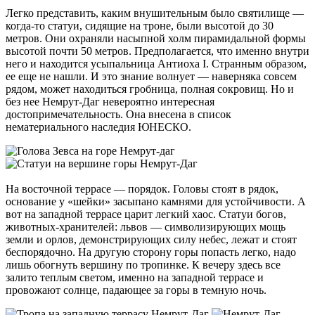
Легко представить, каким внушительным было святилище —
когда-то статуи, сидящие на троне, были высотой до 30
метров. Они охраняли насыпной холм пирамидальной формы
высотой почти 50 метров. Предполагается, что именно внутри
него и находится усыпальница Антиоха I. Странным образом,
ее еще не нашли. И это знание волнует — наверняка совсем
рядом, может находиться гробница, полная сокровищ. Но и
без нее Немрут-Даг невероятно интересная
достопримечательность. Она внесена в список
нематериального наследия ЮНЕСКО.
На восточной террасе — порядок. Головы стоят в рядок,
основание у «шейки» засыпано камнями для устойчивости. А
вот на западной террасе царит легкий хаос. Статуи богов,
животных-хранителей: львов — символизирующих мощь
земли и орлов, демонстрирующих силу небес, лежат и стоят
беспорядочно. На другую сторону горы попасть легко, надо
лишь обогнуть вершину по тропинке. К вечеру здесь все
залито теплым светом, именно на западной террасе и
провожают солнце, падающее за горы в темную ночь.