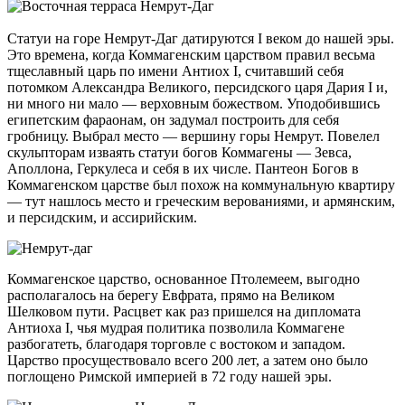
Статуи на горе Немрут-Даг датируются I веком до нашей эры.
Это времена, когда Коммагенским царством правил весьма
тщеславный царь по имени Антиох I, считавший себя
потомком Александра Великого, персидского царя Дария I и,
ни много ни мало — верховным божеством. Уподобившись
египетским фараонам, он задумал построить для себя
гробницу. Выбрал место — вершину горы Немрут. Повелел
скульпторам изваять статуи богов Коммагены — Зевса,
Аполлона, Геркулеса и себя в их числе. Пантеон Богов в
Коммагенском царстве был похож на коммунальную квартиру
— тут нашлось место и греческим верованиями, и армянским,
и персидским, и ассирийским.
Коммагенское царство, основанное Птолемеем, выгодно
располагалось на берегу Евфрата, прямо на Великом
Шелковом пути. Расцвет как раз пришелся на дипломата
Антиоха I, чья мудрая политика позволила Коммагене
разбогатеть, благодаря торговле с востоком и западом.
Царство просуществовало всего 200 лет, а затем оно было
поглощено Римской империей в 72 году нашей эры.