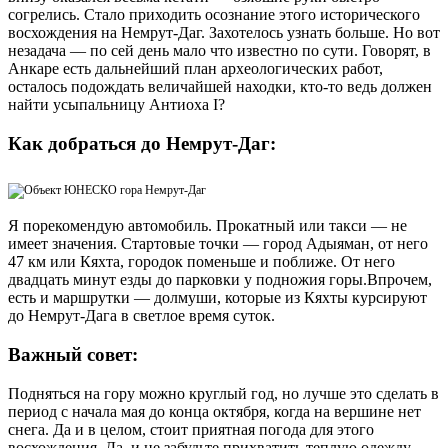
согрелись. Стало приходить осознание этого исторического
восхождения на Немрут-Даг. Захотелось узнать больше. Но вот
незадача — по сей день мало что известно по сути. Говорят, в
Анкаре есть дальнейший план археологических работ,
осталось подождать величайшей находки, кто-то ведь должен
найти усыпальницу Антиоха I?
Как добраться до Немрут-Даг:
Я порекомендую автомобиль. Прокатный или такси — не
имеет значения. Стартовые точки — город Адыяман, от него
47 км или Кяхта, городок поменьше и поближе. От него
двадцать минут езды до парковки у подножия горы.Впрочем,
есть и маршрутки — долмуши, которые из Кяхты курсируют
до Немрут-Дага в светлое время суток.
Важный совет:
Подняться на гору можно круглый год, но лучше это сделать в
период с начала мая до конца октября, когда на вершине нет
снега. Да и в целом, стоит приятная погода для этого
восхождения. Да, и не забудьте прихватить теплую одежду —