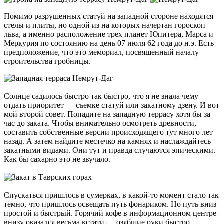
Помимо разрушенных статуй на западной стороне находятся
стелы и плиты, но одной из на которых начертан гороскоп
льва, а именно расположение трех планет Юпитера, Марса и
Меркурия по состоянию на день 07 июля 62 года до н.э. Есть
предположение, что это мемориал, посвященный началу
строительства гробницы.
Солнце садилось быстро так быстро, что я не знала чему
отдать приоритет — съемке статуй или закатному дзену. И вот
мой второй совет. Попадите на западную террасу хотя бы за
час до заката. Чтобы внимательно осмотреть древности,
составить собственные версии происходящего тут много лет
назад. А затем найдите местечко на камнях и наслаждайтесь
закатными видами. Они тут и правда случаются эпическими.
Как бы сахарно это не звучало.
Спускаться пришлось в сумерках, в какой-то момент стало так
темно, что пришлось освещать путь фонариком. Но путь вниз
простой и быстрый. Горячий кофе в информационном центре
внизу оказался весьма кстати — озябшие руки быстро