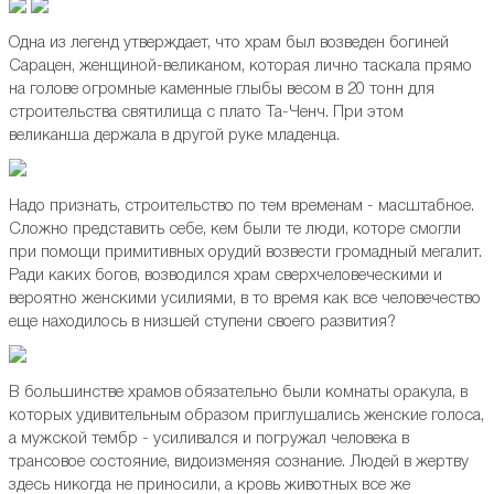
Одна из легенд утверждает, что храм был возведен богиней
Сарацен, женщиной-великаном, которая лично таскала прямо
на голове огромные каменные глыбы весом в 20 тонн для
строительства святилища с плато Та-Ченч. При этом
великанша держала в другой руке младенца.
Надо признать, строительство по тем временам - масштабное.
Сложно представить себе, кем были те люди, которе смогли
при помощи примитивных орудий возвести громадный мегалит.
Ради каких богов, возводился храм сверхчеловеческими и
вероятно женскими усилиями, в то время как все человечество
еще находилось в низшей ступени своего развития?
В большинстве храмов обязательно были комнаты оракула, в
которых удивительным образом приглушались женские голоса,
а мужской тембр - усиливался и погружал человека в
трансовое состояние, видоизменяя сознание. Людей в жертву
здесь никогда не приносили, а кровь животных все же