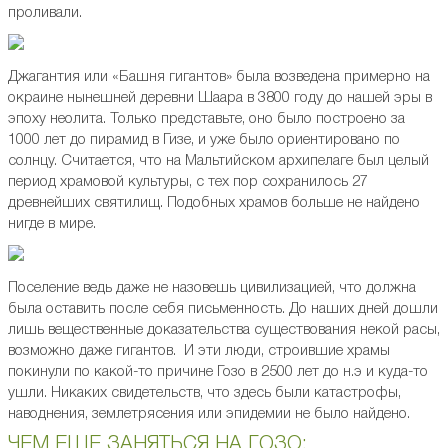
проливали.
Джагантия или «Башня гигантов» была возведена примерно на
окраине нынешней деревни Шаара в 3800 году до нашей эры в
эпоху неолита. Только представьте, оно было построено за
1000 лет до пирамид в Гизе, и уже было ориентировано по
солнцу. Считается, что на Мальтийском архипелаге был целый
период храмовой культуры, с тех пор сохранилось 27
древнейших святилищ. Подобных храмов больше не найдено
нигде в мире.
Поселение ведь даже не назовешь цивилизацией, что должна
была оставить после себя письменность. До наших дней дошли
лишь вещественные доказательства существования некой расы,
возможно даже гигантов. И эти люди, строившие храмы
покинули по какой-то причине Гозо в 2500 лет до н.э и куда-то
ушли. Никаких свидетельств, что здесь были катастрофы,
наводнения, землетрясения или эпидемии не было найдено.
ЧЕМ ЕЩЕ ЗАНЯТЬСЯ НА ГОЗО: