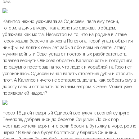
бэй.
Калипсо нежно ухаживала за Одиссеем, пела ему песни,
готовила дичь в меду, ткала золотые одежды, в общем,
ублажала как могла. Несмотря на то, что на родине в Итаке,
героя ждала беременная жена Пенелопа, герой упав в объятия
нимфы, на долгих семь лет забыл обо всем на свете. Итаку
мучили войны и Зевс, устав от постоянных разбирательств,
повелел вернуть Одиссея обратно. Калипсо хоть и погрустила,
но разумно посетовав на то, что лодок и кораблей на Гозо нет,
успокоилась. Одиссей начал валить столетние дубы и строить
плот. А Калипсо ничего не оставалось делать, как собрать ему в
дорогу паек и отправить попутным ветром к жене. Может уже
порядком ей надоел?
Через 18 дней неверный Одиссей вернулся к верной супруге
Пенелопе, добравшись до берегов Сицилии. До сих пор
местные жители верят, что если бросить бутылку в море, ровно
через 18 дней она будет болтаться у берегов Сицилии.