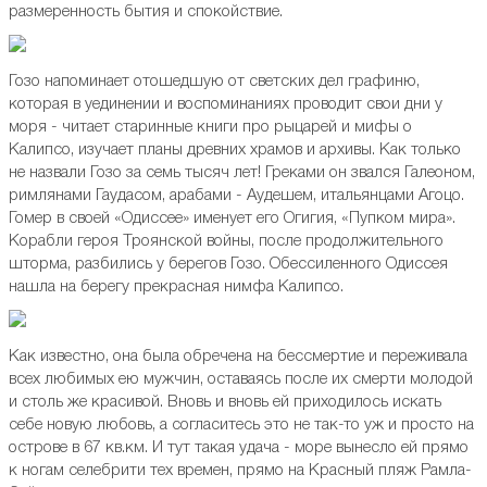
размеренность бытия и спокойствие.
Гозо напоминает отошедшую от светских дел графиню,
которая в уединении и воспоминаниях проводит свои дни у
моря - читает старинные книги про рыцарей и мифы о
Калипсо, изучает планы древних храмов и архивы. Как только
не назвали Гозо за семь тысяч лет! Греками он звался Галеоном,
римлянами Гаудасом, арабами - Аудешем, итальянцами Агоцо.
Гомер в своей «Одиссее» именует его Огигия, «Пупком мира».
Корабли героя Троянской войны, после продолжительного
шторма, разбились у берегов Гозо. Обессиленного Одиссея
нашла на берегу прекрасная нимфа Калипсо.
Как известно, она была обречена на бессмертие и переживала
всех любимых ею мужчин, оставаясь после их смерти молодой
и столь же красивой. Вновь и вновь ей приходилось искать
себе новую любовь, а согласитесь это не так-то уж и просто на
острове в 67 кв.км. И тут такая удача - море вынесло ей прямо
к ногам селебрити тех времен, прямо на Красный пляж Рамла-