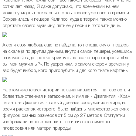
Красный пляж Рамла-бэй - все также прекрасен, как и многие
сотни лет назад. Я даже допускаю, что временами на нем
можно увидеть прекрасные торсы героев уже нового времени.
Сохранилась и пещера Калипсо, куда в теории, также можно
спрятать своего мужчину, петь ему песни и готовить дичь.
А если своя любовь еще не найдена, то неподалеку от пещеры
на скале (а по другим данным, внутри самой пещеры, усевшись
на камень) надо громко крикнуть на все четыре стороны: «Где
вы, мои мужчины?». По уверениям, в самом скором времени у
вас будет выбор, кого приголубить и для кого ткать кафтаны.
На этом «женские» истории не заканчиваются - на Гозо есть и
более таинственная и загадочная, и имя ей - Джагантия. «Храм
Гигантов» Джагантия - самый древнее сооружение в мире, во
время раскопок которого, было найдены множество женских
фигурок разных размеров от 5 см до 2,7 метров. Статуэтки
изображали полных женщин - не иначе это символы
плодородия или матери природы.