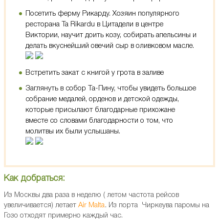
Посетить ферму Рикарду. Хозяин популярного
ресторана Ta Rikardu в Цитадели в центре
Виктории, научит доить козу, собирать апельсины и
делать вкуснейший овечий сыр в оливковом масле.
Встретить закат с книгой у грота в заливе
Заглянуть в собор Та-Пину, чтобы увидеть большое
собрание медалей, орденов и детской одежды,
которые присылают благодарные прихожане
вместе со словами благодарности о том, что
молитвы их были услышаны.
Как добраться:
Из Москвы два раза в неделю ( летом частота рейсов
увеличивается) летает
Air Malta
.
Из порта Чиркеува паромы на
Гозо отходят примерно каждый час.