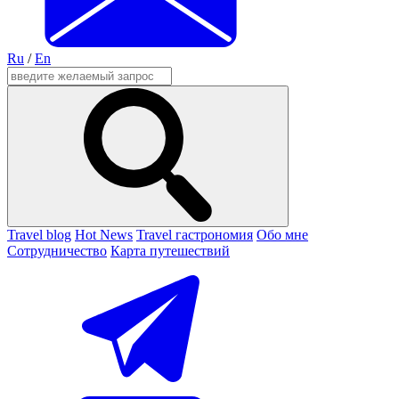
Ru
/
En
Travel blog
Hot News
Travel гастрономия
Обо мне
Сотрудничество
Карта путешествий