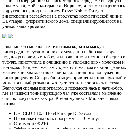
Из неги созерцания большого модного города меня вернула
Гала Амати, мой спа-терапевт. Впрочем, я тут же погрузилась
в другую негу под названием Rosso Nobile. Ритуал
винотерапии разработан на продуктах косметической линии
Dr.Vranjes - флорентийского дома, специализирующегося на
уникальных ароматах.
Гала нанесла мне на все тело гоммаж, затем маску с
виноградным суслом, и пока я медленно набирала градусы
под покрывалом, чуть бродила, как вино и немного бредила о
туфлях, приступила к очищению и увлажнению - молочком и
тоником. Во время массаж с кремом и маслом из виноградных
косточек не хватало глотка вина - для полного погружения в
винопроцедуру. Спа-реабилитация привнесла столь нужный и
моментальный результат - от усталости не осталось и следа.
Благоухая спелым виноградом, я переместилась в лаунж-бар,
где за чашкой тонизирующего чая уже составляла мысленно
список покупок на завтра. К новому дню в Милане я была
готова!
Где: CLUB 10, «Hotel Principe Di Savoia»
Продолжительность программы: 110 минут
Стоимость: € 210
Эффект: Антистресс, профилактика старения, тонус