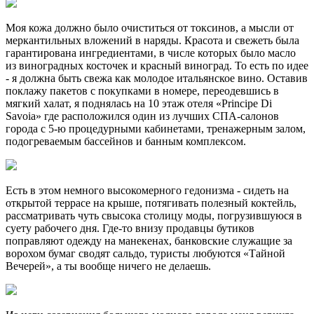
Моя кожа должно было очиститься от токсинов, а мысли от
меркантильных вложений в наряды. Красота и свежеть была
гарантирована ингредиентами, в числе которых было масло
из виноградных косточек и красный виноград. То есть по идее
- я должна быть свежа как молодое итальянское вино. Оставив
поклажу пакетов с покупками в номере, переодевшись в
мягкий халат, я поднялась на 10 этаж отеля «Principe Di
Savoia» где расположился один из лучших СПА-салонов
города с 5-ю процедурными кабинетами, тренажерным залом,
подогреваемым бассейнов и банным комплексом.
Есть в этом немного высокомерного гедонизма - сидеть на
открытой террасе на крыше, потягивать полезный коктейль,
рассматривать чуть свысока столицу моды, погрузившуюся в
суету рабочего дня. Где-то внизу продавцы бутиков
поправляют одежду на манекенах, банковские служащие за
ворохом бумаг сводят сальдо, туристы любуются «Тайной
Вечерей», а ты вообще ничего не делаешь.