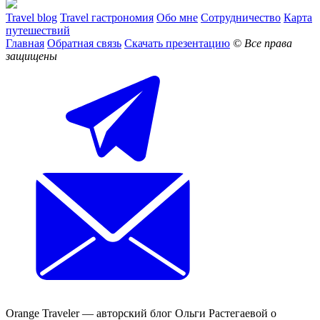
Travel blog
Travel гастрономия
Обо мне
Сотрудничество
Карта
путешествий
Главная
Обратная связь
Скачать презентацию
© Все права
защищены
Orange Traveler — авторский блог Ольги Растегаевой о