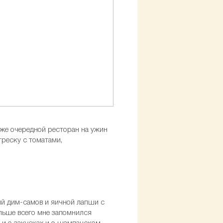
даже очередной ресторан на ужин
реску с томатами,
ий дим-самов и яичной лапши с
ольше всего мне запомнился