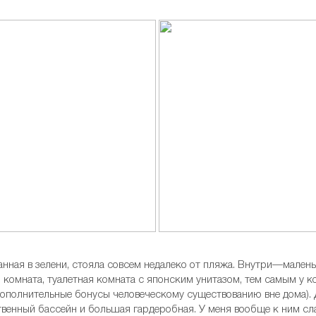
танная в зелени, стояла совсем недалеко от пляжа. Внутри—мален
я комната, туалетная комната с японским унитазом, тем самым у 
 дополнительные бонусы человеческому существованию вне дома). 
ственный бассейн и большая гардеробная. У меня вообще к ним с