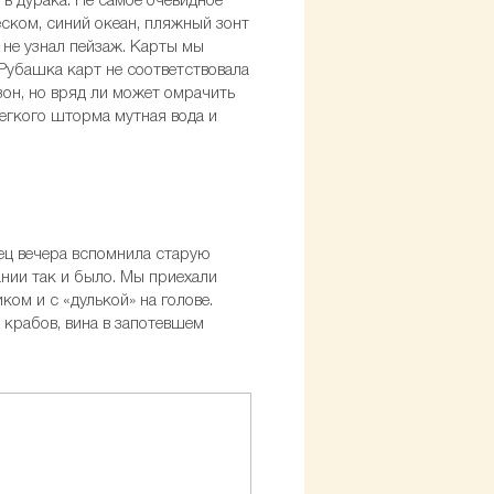
 в дурака. Не самое очевидное
ском, синий океан, пляжный зонт
 не узнал пейзаж. Карты мы
 Рубашка карт не соответствовала
езон, но вряд ли может омрачить
легкого шторма мутная вода и
нец вечера вспомнила старую
ании так и было. Мы приехали
ком и с «дулькой» на голове.
 крабов, вина в запотевшем