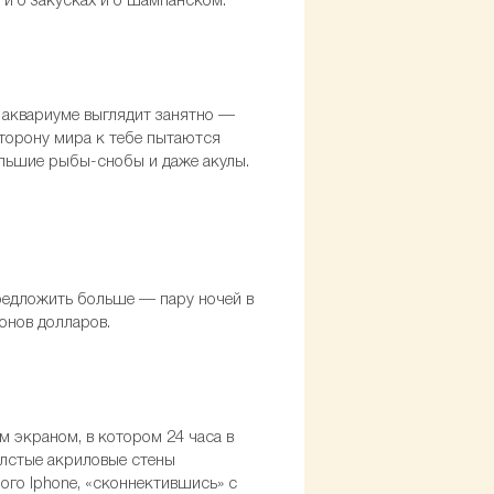
и и о закусках и о шампанском.
 аквариуме выглядит занятно —
сторону мира к тебе пытаются
ольшие рыбы-снобы и даже акулы.
редложить больше — пару ночей в
онов долларов.
м экраном, в котором 24 часа в
лстые акриловые стены
ого Iphone, «сконнектившись» с