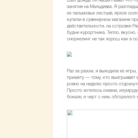
Шел дождь, он нашептывал что-то 
занятие на Мальдивах. Я разгляд
из пальмовых листьев, яркое солн
купили в сувенирном магазине при
действительности, на островке Ра
будни курортника. Тепло, вкусно,
сноркелинг не так хорош как в с
Раз за разом, я выходила из игр
примету — тому, кто выигрывает 
ровно на неделю просто отдохнуть
Просто хотелось океана, изумрудн
бокале, и черт с ним, обгорелого 