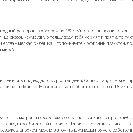
t, в котором мы не ели, а пришли на бранч, да и то, напрочь забыл
водный ресторан, с обзором на 180°. Мир с точки зрения рыбы в
лнце сквозь изумрудную толщу воду, тебя кормят и поят, а по ту 
щества - мелкая рыбешка, что точь-в-точь офисный планктон, б
м мире?
анятный опыт подводного мироощущения. Conrad Rangali может п
одной вилле Muraka. Ее строительство обошлось отелю в 15 милли
бине пять метров и похожа, скорее на частный кинотеатр с голубы
и подводных обитателей на рифе. Непривычна лишь тишина — то
их звуков, впрочем, можно включить шум воды прямо c собственн