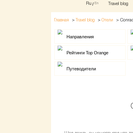
Ru
/
En
Travel blog
>
>
>
Conrad
Главная
Travel blog
Отели
Направления
Рейтинги Top Orange
Путеводители