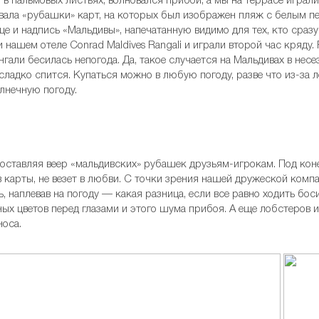
в пальмовых листьях, волновался прибой, а мы на террасе играли
ывала «рубашки» карт, на которых был изображен пляж с белым пе
це и надпись «Мальдивы», напечатанную видимо для тех, кто сразу
 нашем отеле Conrad Maldives Rangali и играли второй час кряду.
нгали бесилась непогода. Да, такое случается на Мальдивах в нес
 сладко спится. Купаться можно в любую погоду, разве что из-за 
олнечную погоду.
ы, оставляя веер «мальдивских» рубашек друзьям-игрокам. Под ко
в карты, не везет в любви. С точки зрения нашей дружеской комп
, наплевав на погоду — какая разница, если все равно ходить боси
ых цветов перед глазами и этого шума прибоя. А еще лобстеров и
носа.