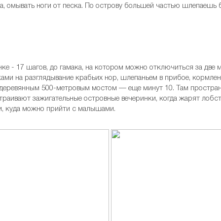
а, омывать ноги от песка. По острову большей частью шлепаешь 
ке - 17 шагов, до гамака, на котором можно отключиться за две 
ками на разглядывание крабьих нор, шлепаньем в прибое, кормлен
 деревянным 500-метровым мостом — еще минут 10. Там пространс
устраивают зажигательные островные вечеринки, когда жарят лобс
и, куда можно прийти с малышами.