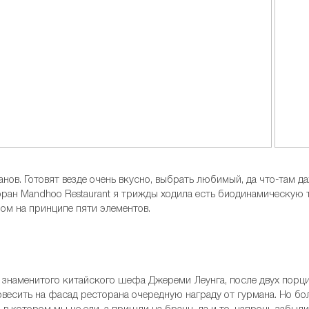
анов. Готовят везде очень вкусно, выбрать любимый, да что-там 
ран Mandhoo Restaurant я трижды ходила есть биодинамическую т
ом на принципе пяти элементов.
 знаменитого китайского шефа Джереми Леунга, после двух порц
повесить на фасад ресторана очередную награду от гурмана. Но б