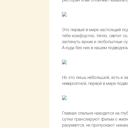
ресторан Ithaa Undersea Restauran
Это первый в мире настоящий под
тебе комфортно, тепло, светит со
заглянуть яркие и любопытные су
А куда без них в нашем подводно
Но это лишь небольшой, хоть и з
невероятной, первой в мире подв
Главная спальня находится на глу
сутки транслируют фильм о жизн
разумеется, не пропускают никак