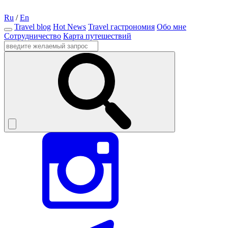
Ru
/
En
Travel blog
Hot News
Travel гастрономия
Обо мне
Сотрудничество
Карта путешествий