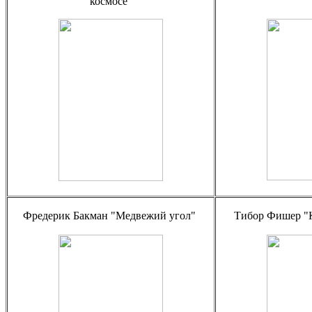
космосе"
Фредерик Бакман "Медвежий угол"
Тибор Фишер "К