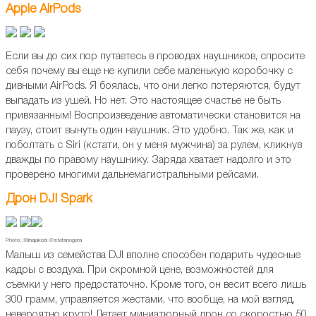
Apple AirPods
Если вы до сих пор путаетесь в проводах наушников, спросите
себя почему вы еще не купили себе маленькую коробочку с
дивными AirPods. Я боялась, что они легко потеряются, будут
выпадать из ушей. Но нет. Это настоящее счастье не быть
привязанным! Воспроизведение автоматически становится на
паузу, стоит вынуть один наушник. Это удобно. Так же, как и
поболтать с Siri (кстати, он у меня мужчина) за рулем, кликнув
дважды по правому наушнику. Заряда хватает надолго и это
проверено многими дальнемагистральными рейсами.
Дрон DJI Spark
Photo: @linajakobi @stefanogera⠀
Малыш из семейства DJI вполне способен подарить чудесные
кадры с воздуха. При скромной цене, возможностей для
съемки у него предостаточно. Кроме того, он весит всего лишь
300 грамм, управляется жестами, что вообще, на мой взгляд,
невероятно круто! Летает миниатюрный дрон со скоростью 50