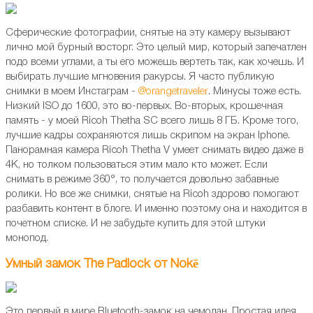
Сферические фотографии, снятые на эту камеру вызывают
лично мой бурный восторг. Это целый мир, который запечатлен
подо всеми углами, а ты его можешь вертеть так, как хочешь. И
выбирать лучшие мгновения ракурсы. Я часто публикую
снимки в моем Инстаграм -
@orangetraveler
. Минусы тоже есть.
Низкий ISO до 1600, это во-первых. Во-вторых, крошечная
память - у моей Ricoh Thetha SC всего лишь 8 ГБ. Кроме того,
лучшие кадры сохраняются лишь скрипом на экран Iphone.
Панорамная камера Ricoh Thetha V умеет снимать видео даже в
4К, но толком пользоваться этим мало кто может. Если
снимать в режиме 360°, то получается довольно забавные
ролики. Но все же снимки, снятые на Ricoh здорово помогают
разбавить контент в блоге. И именно поэтому она и находится в
почетном списке. И не забудьте купить для этой штуки
монопод.
Умный замок The Padlock от Nokē
Это первый в мире Bluetooth-замок на чемодан. Простая идея