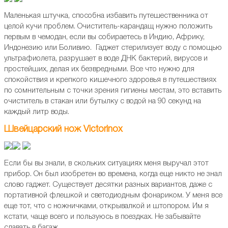
Маленькая штучка, способна избавить путешественника от
целой кучи проблем. Очиститель-карандащ нужно положить
первым в чемодан, если вы собираетесь в Индию, Африку,
Индонезию или Боливию. Гаджет стерилизует воду с помощью
ультрафиолета, разрушает в воде ДНК бактерий, вирусов и
простейших, делая их безвредными. Все что нужно для
спокойствия и крепкого кишечного здоровья в путешествиях
по сомнительным с точки зрения гигиены местам, это вставить
очиститель в стакан или бутылку с водой на 90 секунд на
каждый литр воды.
Швейцарский нож Victorinox
Если бы вы знали, в скольких ситуациях меня выручал этот
прибор. Он был изобретен во времена, когда еще никто не знал
слово гаджет. Существует десятки разных вариантов, даже с
портативной флешкой и светодиодным фонариком. У меня все
еще тот, что с ножничками, открывалкой и штопором. Им я
кстати, чаще всего и пользуюсь в поездках. Не забывайте
сдавать в багаж.