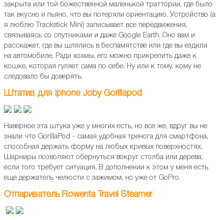
закрыта или той божественной маленькой траттории, где было
так вкусно и пьяно, что вы потеряли ориентацию. Устройство (а
я люблю Trackstick Mini) записывает все передвижения,
связываясь со спутниками и даже Google Earth. Оно вам и
расскажет, где вы шлялись в беспамятстве или где вы ездили
на автомобиле. Ради хохмы, его можно прикрепить даже к
кошке, которая гуляет сама по себе. Ну или к тому, кому не
следовало бы доверять.
Штатив для Iphone Joby Gorillapod
Наверное эта штука уже у многих есть, но все же, вдруг вы не
знали что GorillaPod - самая удобная тренога для смартфона,
способная держать форму на любых кривых поверхностях.
Шарниры позволяют обернуться вокруг столба или дерева,
если того требует ситуация. В дополнении к этом у меня есть
еще держатель челюсти с зажимом, но уже от GoPro.
Отпариватель Rowenta Travel Steamer