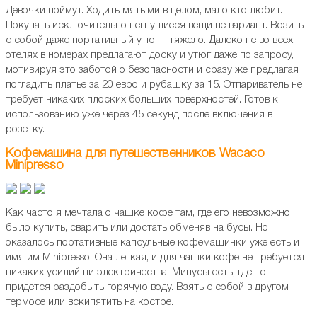
Девочки поймут. Ходить мятыми в целом, мало кто любит.
Покупать исключительно негнущиеся вещи не вариант. Возить
с собой даже портативный утюг - тяжело. Далеко не во всех
отелях в номерах предлагают доску и утюг даже по запросу,
мотивируя это заботой о безопасности и сразу же предлагая
погладить платье за 20 евро и рубашку за 15. Отпариватель не
требует никаких плоских больших поверхностей. Готов к
использованию уже через 45 секунд после включения в
розетку.
Кофемашина для путешественников Wacaco
Minipresso
Как часто я мечтала о чашке кофе там, где его невозможно
было купить, сварить или достать обменяв на бусы. Но
оказалось портативные капсульные кофемашинки уже есть и
имя им Minipresso. Она легкая, и для чашки кофе не требуется
никаких усилий ни электричества. Минусы есть, где-то
придется раздобыть горячую воду. Взять с собой в другом
термосе или вскипятить на костре.