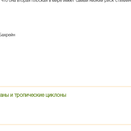
, что она вторая плоская в мире имеет самый низкий риск стихий
Бахрейн
ганы и тропические циклоны