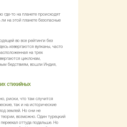
 где-то на планете происходят
 ли на этой планете безопасные
ходящей во все рейтинги без
десь извергаются вулканы, часто
расположенная на трех
двергаются циклонам,
ным бедствиям, вошли Индия,
чих стихийных
но, риски, что там случится
ские, так и на исторические
од землей. Но они не
 теории, возможно. Один турецкий
 переехал оттуда подальше. Но