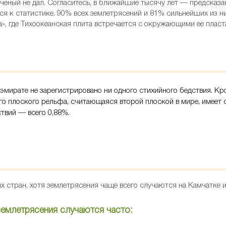
ченый не дал. Согласитесь, в ближайшие тысячу лет — предсказа
ся к статистике. 90% всех землетрясений и 81% сильнейших из н
а», где Тихоокеанская плита встречается с окружающими ее плас
в эмирате не зарегистрировано ни одного стихийного бедствия. К
го плоского рельфа, считающаяся второй плоской в мире, имеет
твий — всего 0,88%.
х стран, хотя землетрясения чаще всего случаются на Камчатке и
землетрясения случаются часто: