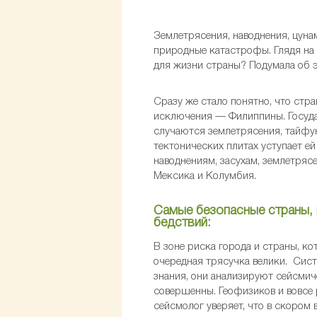
Землетрясения, наводнения, цуна
природные катастрофы. Глядя на 
для жизни страны? Подумала об э
Сразу же стало понятно, что стра
исключения — Филиппины. Государ
случаются землетрясения, тайфун
тектонических плитах уступает е
наводнениям, засухам, землетряс
Мексика и Колумбия.
Самые безопасные страны, г
бедствий:
В зоне риска города и страны, ко
очередная трясучка велики. Сист
знания, они анализируют сейсмич
совершенны. Геофизиков и вовсе 
сейсмолог уверяет, что в скором