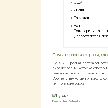
США
Индия
Пакистан
Непал
Если верить статист
у представителя люб
Самые опасные страны, где
Цунами — родная сестра землетр
высокие волны, которые способны
цунами чаще всего случаются в Ти
Соответственно, легко предполож
те, что в зоне риска.
Photo: Unsplash / Elle Leontiev