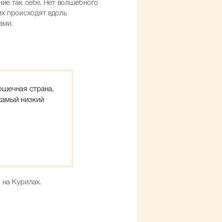
ние так себе. Нет волшебного
их происходят вдоль
тами.
рошечная страна,
 самый низкий
 на Курилах.