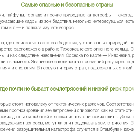
Самые опасные и безопасные страны
ми, тайфуны, торнадо и прочие природные катастрофы — ежегодно
ужасающие кадры из зон бедствия, невольно интересуешься, есть
том и я — и полезла изучать вопрос.
на, где происходят почти все бедствия, уготовленные природой, в
ство расположено в районе Тихоокеанского огненного кольца. З
ы, и как следствие, наводнения. Соседка по карте — Индонезия, 
й лишь немного. Значиельное количество провинций регулярно по
ениям и оползням. В первую пятерку стран, подверженных стихий
де почти не бывает землетрясений и низкий риск про
торые стоят неподалеку от тектонических разломов. Соответствен
емы прогнозирования землетрясений опираются как на статистиче
еские данные колебаний и движения тектонических плит глубоко п
раздражают вопросы, могут ли они предсказать землетрясения. В
 времени разрушительная катастрофа случится в Стамбуле и даже