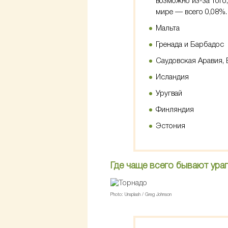
возможно из-за того
мире — всего 0,08%.
Мальта
Гренада и Барбадос
Саудовская Аравия, 
Исландия
Уругвай
Финляндия
Эстония
Где чаще всего бывают ура
Photo: Unsplash / Greg Johnson