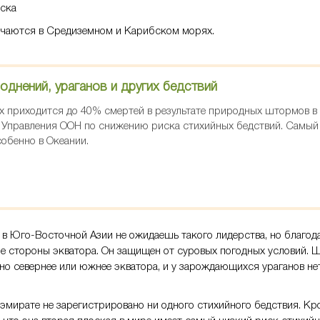
ска
лучаются в Средиземном и Карибском морях.
однений, ураганов и других бедствий
х приходится до 40% смертей в результате природных штормов в п
rt Управления ООН по снижению риска стихийных бедствий. Самый
собенно в Океании.
 в Юго-Восточной Азии не ожидаешь такого лидерства, но благод
е стороны экватора. Он защищен от суровых погодных условий.
о севернее или южнее экватора, и у зарождающихся ураганов не
в эмирате не зарегистрировано ни одного стихийного бедствия. К