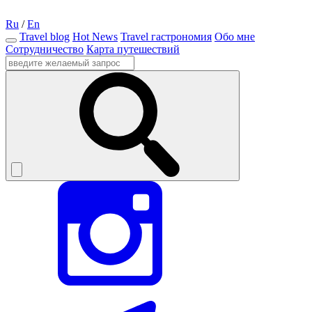
Ru
/
En
Travel blog
Hot News
Travel гастрономия
Обо мне
Сотрудничество
Карта путешествий