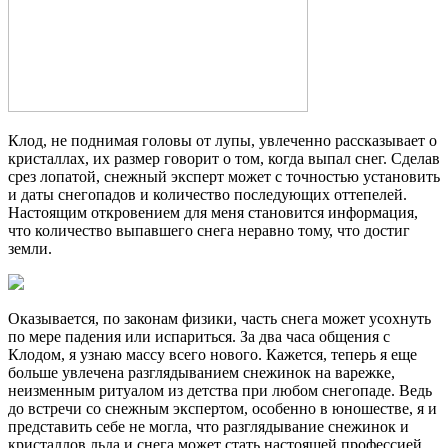
Клод, не поднимая головы от лупы, увлеченно рассказывает о
кристаллах, их размер говорит о том, когда выпал снег. Сделав
срез лопатой, снежный эксперт может с точностью установить
и даты снегопадов и количество последующих оттепелей.
Настоящим откровением для меня становится информация,
что количество выпавшего снега неравно тому, что достиг
земли.
Оказывается, по законам физики, часть снега может усохнуть
по мере падения или испариться. За два часа общения с
Клодом, я узнаю массу всего нового. Кажется, теперь я еще
больше увлечена разглядыванием снежинок на варежке,
неизменным ритуалом из детства при любом снегопаде. Ведь
до встречи со снежным экспертом, особенно в юношестве, я и
представить себе не могла, что разглядывание снежинок и
кристаллов льда и снега может стать настоящей профессией.