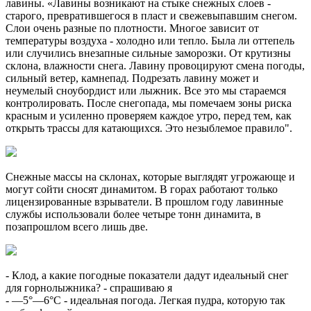
лавины. «Лавины возникают на стыке снежных слоев -
старого, превратившегося в пласт и свежевыпавшим снегом.
Слои очень разные по плотности. Многое зависит от
температуры воздуха - холодно или тепло. Была ли оттепель
или случились внезапные сильные заморозки. От крутизны
склона, влажности снега. Лавину провоцируют смена погоды,
сильный ветер, камнепад. Подрезать лавину может и
неумелый сноубордист или лыжник. Все это мы стараемся
контролировать. После снегопада, мы помечаем зоны риска
красным и усиленно проверяем каждое утро, перед тем, как
открыть трассы для катающихся. Это незыблемое правило".
Снежные массы на склонах, которые выглядят угрожающе и
могут сойти сносят динамитом. В горах работают только
лицензированные взрыватели. В прошлом году лавинные
службы использовали более четыре тонн динамита, в
позапрошлом всего лишь две.
- Клод, а какие погодные показатели дадут идеальный снег
для горнолыжника? - спрашиваю я
- —5°—6°С - идеальная погода. Легкая пудра, которую так