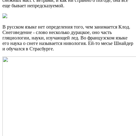
снежных масс с ветрами, и как ни странно о погоде, она все
еще бывает непредсказуемой.
В русском языке нет определения того, чем занимается Клод.
Снеговедение - слово несколько дурацкое, оно часть
гляциологии, науки, изучающей лед. Во французском языке
его наука о снеге называется нивология. Ей-то месье Шнайдер
и обучался в Страсбурге.