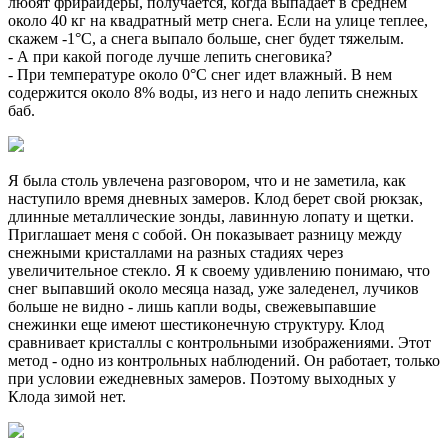
любят фрирайдеры, получается, когда выпадает в среднем
около 40 кг на квадратный метр снега. Если на улице теплее,
скажем -1°С, а снега выпало больше, снег будет тяжелым.
- А при какой погоде лучше лепить снеговика?
- При температуре около 0°С снег идет влажный. В нем
содержится около 8% воды, из него и надо лепить снежных
баб.
Я была столь увлечена разговором, что и не заметила, как
наступило время дневных замеров. Клод берет свой рюкзак,
длинные металлические зонды, лавинную лопату и щетки.
Приглашает меня с собой. Он показывает разницу между
снежными кристаллами на разных стадиях через
увеличительное стекло. Я к своему удивлению понимаю, что
снег выпавший около месяца назад, уже заледенел, лучиков
больше не видно - лишь капли воды, свежевыпавшие
снежинки еще имеют шестиконечную структуру. Клод
сравнивает кристаллы с контрольными изображениями. Этот
метод - одно из контрольных наблюдений. Он работает, только
при условии ежедневных замеров. Поэтому выходных у
Клода зимой нет.