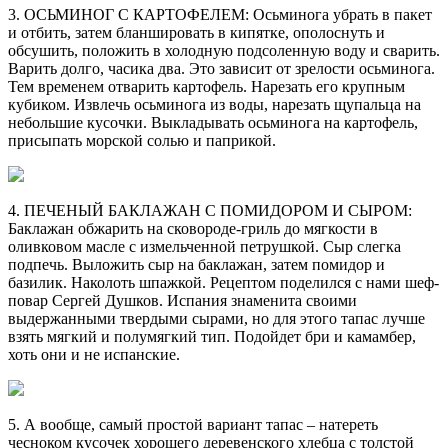
3. ОСЬМИНОГ С КАРТОФЕЛЕМ: Осьминога убрать в пакет
и отбить, затем бланшировать в кипятке, ополоснуть и
обсушить, положить в холодную подсоленную воду и сварить.
Варить долго, часика два. Это зависит от зрелости осьминога.
Тем временем отварить картофель. Нарезать его крупным
кубиком. Извлечь осьминога из воды, нарезать щупальца на
небольшие кусочки. Выкладывать осьминога на картофель,
присыпать морской солью и паприкой.
4. ПЕЧЕНЫЙ БАКЛАЖАН С ПОМИДОРОМ И СЫРОМ:
Баклажан обжарить на сковороде-гриль до мягкости в
оливковом масле с измельченной петрушкой. Сыр слегка
подпечь. Выложить сыр на баклажан, затем помидор и
базилик. Наколоть шпажкой. Рецептом поделился с нами шеф-
повар Сергей Душков. Испания знаменита своими
выдержанными твердыми сырами, но для этого тапас лучше
взять мягкий и полумягкий тип. Подойдет бри и камамбер,
хоть они и не испанские.
5. А вообще, самый простой вариант тапас – натереть
чесноком кусочек хорошего деревенского хлебца с толстой