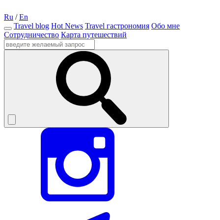
Ru
/
En
Travel blog
Hot News
Travel гастрономия
Обо мне
Сотрудничество
Карта путешествий