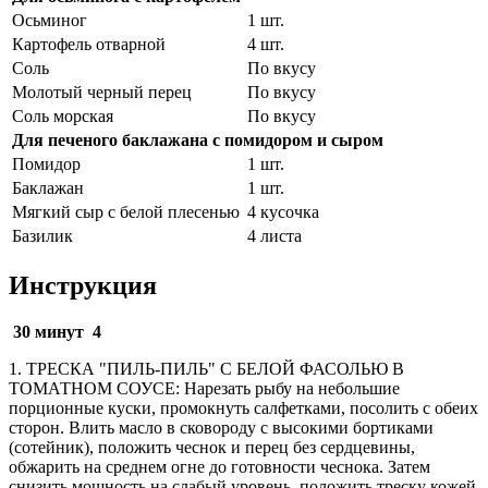
Осьминог
1 шт.
Картофель отварной
4 шт.
Соль
По вкусу
Молотый черный перец
По вкусу
Соль морская
По вкусу
Для печеного баклажана с помидором и сыром
Помидор
1 шт.
Баклажан
1 шт.
Мягкий сыр с белой плесенью
4 кусочка
Базилик
4 листа
Инструкция
30 минут
4
1. ТРЕСКА "ПИЛЬ-ПИЛЬ" С БЕЛОЙ ФАСОЛЬЮ В
ТОМАТНОМ СОУСЕ: Нарезать рыбу на небольшие
порционные куски, промокнуть салфетками, посолить с обеих
сторон. Влить масло в сковороду с высокими бортиками
(сотейник), положить чеснок и перец без сердцевины,
обжарить на среднем огне до готовности чеснока. Затем
снизить мощность на слабый уровень, положить треску кожей