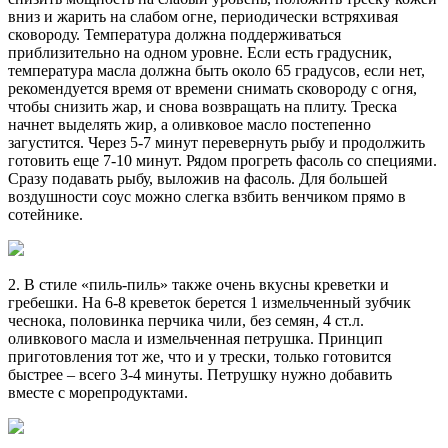
вниз и жарить на слабом огне, периодически встряхивая
сковороду. Температура должна поддерживаться
приблизительно на одном уровне. Если есть градусник,
температура масла должна быть около 65 градусов, если нет,
рекомендуется время от времени снимать сковороду с огня,
чтобы снизить жар, и снова возвращать на плиту. Треска
начнет выделять жир, а оливковое масло постепенно
загустится. Через 5-7 минут перевернуть рыбу и продолжить
готовить еще 7-10 минут. Рядом прогреть фасоль со специями.
Сразу подавать рыбу, выложив на фасоль. Для большей
воздушности соус можно слегка взбить венчиком прямо в
сотейнике.
2. В стиле «пиль-пиль» также очень вкусны креветки и
гребешки. На 6-8 креветок берется 1 измельченный зубчик
чеснока, половинка перчика чили, без семян, 4 ст.л.
оливкового масла и измельченная петрушка. Принцип
приготовления тот же, что и у трески, только готовится
быстрее – всего 3-4 минуты. Петрушку нужно добавить
вместе с морепродуктами.