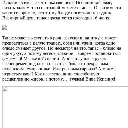
Испания в еде. Так что оказавшись в Испании впервые,
начать знакомство со страной можете с тапас. О значимости
тапас говорит то, что этому блюду посвятили праздник.
Всемирный день тапас празднуется ежегодно 16 июня.
Тапас может выступать в роли закуски к напитку, а может
превратиться в целую трапезу, обед или ужин, когда одно
блюдо сменяет другое. Но несмотря на это, тапас – блюдо на
один укус, а потому легкое, главное – вовремя остановиться
(смеемся)! Мы же в Испании! А значит у нас в руках
всенепременно должен оказаться бокал с прекрасным
испанским темпранильо. Или розовым гарнача? А может,
игристым кава? Как известно, вино способствует
расщеплению жиров, а потому…. гуляем! Вива Испания!