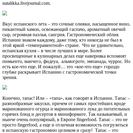
natalikka.livejournal.com.
Вкус испанского лета – это сочные оливки, насыщенное вино,
пикантный хамон, освежающий гаспачо, ароматный овечий
сыр, огромная паэлья, сангрия. Гастрономический облик
Испании знаком каждому, даже тому, кто никогда не был в
этой яркой «темпераментной» стране. Что не удивительно,
испанская кухня – в числе лучших в мире. Более
просвещенные в кулинарных делах еще наверняка вспомнят
пимьенто, манчего, фидеуа, альмогроте, эмпанада, чуррос. Но
есть кое-что еще. И пожалуй… это «кое-что еще» гораздо
глубже раскрывает Испанию с гастрономической точки
зрения.
Конечно, тапас! Или – «тапа», как говорят в Испании. Тапас –
разнообразные закуски, причем от самых простейших вроде
маринованного огурца и маринованного лука до питательных
горячих блюд и десертов в миниформате. Так называемый, и
нынче очень популярный, в Европе fingerfood. Тапас – это не
просто fingerfood, а еще и отличная возможность погрузиться
в испанскую гастрономию целиком и сразу! Тапас – это