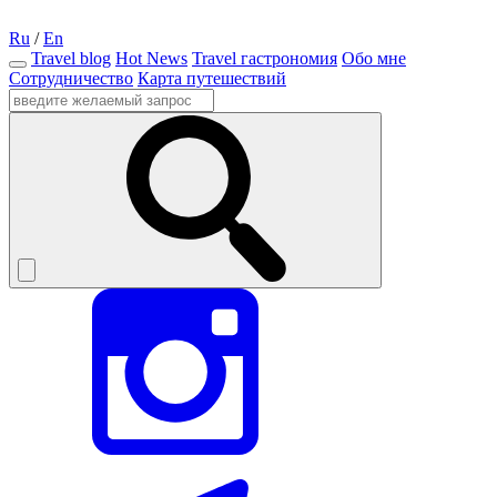
Ru
/
En
Travel blog
Hot News
Travel гастрономия
Обо мне
Сотрудничество
Карта путешествий