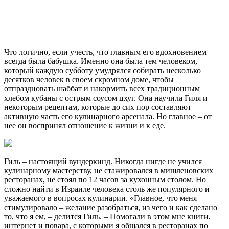
Что логично, если учесть, что главным его вдохновением
всегда была бабушка. Именно она была тем человеком,
который каждую субботу умудрялся собирать несколько
десятков человек в своем скромном доме, чтобы
отпраздновать шаббат и накормить всех традиционным
хлебом кубаны с острым соусом цхуг. Она научила Гиля и
некоторым рецептам, которые до сих пор составляют
активную часть его кулинарного арсенала. Но главное – от
нее он воспринял отношение к жизни и к еде.
Гиль – настоящий вундеркинд. Никогда нигде не учился
кулинарному мастерству, не стажировался в мишленовских
ресторанах, не стоял по 12 часов за кухонным столом. Но
сложно найти в Израиле человека столь же популярного и
уважаемого в вопросах кулинарии. «Главное, что меня
стимулировало – желание разобраться, из чего и как сделано
то, что я ем, – делится Гиль. – Помогали в этом мне книги,
интернет и повара, с которыми я общался в ресторанах по