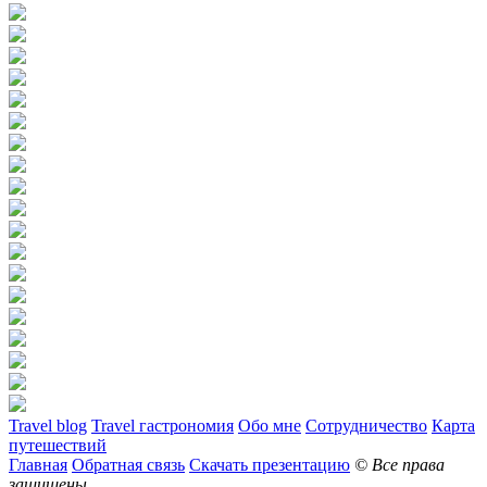
Travel blog
Travel гастрономия
Обо мне
Сотрудничество
Карта
путешествий
Главная
Обратная связь
Скачать презентацию
© Все права
защищены