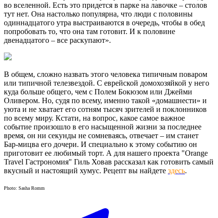
во вселенной. Есть это придется в парке на лавочке – столов
тут нет. Она настолько популярна, что люди с половины
одиннадцатого утра выстраиваются в очередь, чтобы в обед
попробовать то, что она там готовит. И к половине
двенадцатого – все раскупают».
В общем, сложно назвать этого человека типичным поваром
или типичной телезвездой. С еврейской домохозяйкой у него
куда больше общего, чем с Полем Бокюзом или Джейми
Оливером. Но, судя по всему, именно такой «домашнести» и
уюта и не хватает его сотням тысяч зрителей и поклонников
по всему миру. Кстати, на вопрос, какое самое важное
событие произошло в его насыщенной жизни за последнее
время, он ни секунды не сомневаясь, отвечает – им станет
Бар-мицва его дочери. И специально к этому событию он
приготовит ее любимый торт. А для нашего проекта "Orange
Travel Гастрономия" Гиль Ховав рассказал как готовить самый
вкусный и настоящий хумус. Рецепт вы найдете
здесь
.
Photo: Sasha Romm