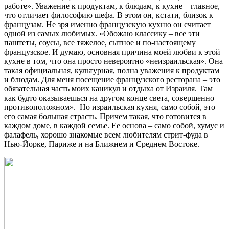
работе». Уважение к продуктам, к блюдам, к кухне – главное,
что отличает философию шефа. В этом он, кстати, близок к
французам. Не зря именно французскую кухню он считает
одной из самых любимых. «Обожаю классику – все эти
паштеты, соусы, все тяжелое, сытное и по-настоящему
французское. И думаю, основная причина моей любви к этой
кухне в том, что она просто невероятно «неизраильская». Она
такая официальная, культурная, полна уважения к продуктам
и блюдам. Для меня посещение французского ресторана – это
обязательная часть моих каникул и отдыха от Израиля. Там
как будто оказываешься на другом конце света, совершенно
противоположном». Но израильская кухня, само собой, это
его самая большая страсть. Причем такая, что готовится в
каждом доме, в каждой семье. Ее основа – само собой, хумус и
фалафель, хорошо знакомые всем любителям стрит-фуда в
Нью-Йорке, Париже и на Ближнем и Среднем Востоке.