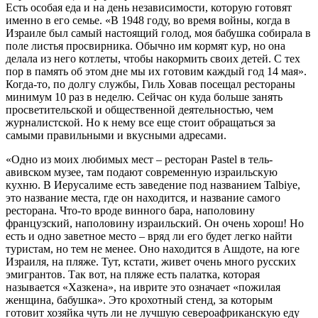
Есть особая еда и на день независимости, которую готовят
именно в его семье. «В 1948 году, во время войны, когда в
Израиле был самый настоящий голод, моя бабушка собирала в
поле листья просвирника. Обычно им кормят кур, но она
делала из него котлеты, чтобы накормить своих детей. С тех
пор в память об этом дне мы их готовим каждый год 14 мая».
Когда-то, по долгу службы, Гиль Ховав посещал рестораны
минимум 10 раз в неделю. Сейчас он куда больше занять
просветительской и общественной деятельностью, чем
журналистской. Но к нему все еще стоит обращаться за
самыми правильными и вкусными адресами.
«Одно из моих любимых мест – ресторан Pastel в тель-
авивском музее, там подают современную израильскую
кухню. В Иерусалиме есть заведение под названием Talbiye,
это название места, где он находится, и название самого
ресторана. Что-то вроде винного бара, наполовину
французский, наполовину израильский. Он очень хорош! Но
есть и одно заветное место – вряд ли его будет легко найти
туристам, но тем не менее. Оно находится в Ашдоте, на юге
Израиля, на пляже. Тут, кстати, живет очень много русских
эмигрантов. Так вот, на пляже есть палатка, которая
называется «Хазкена», на иврите это означает «пожилая
женщина, бабушка». Это крохотный стенд, за которым
готовит хозяйка чуть ли не лучшую североафриканскую еду