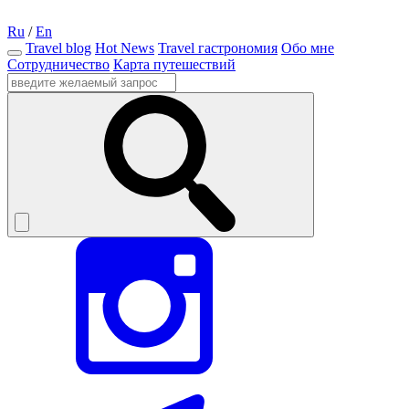
Ru
/
En
Travel blog
Hot News
Travel гастрономия
Обо мне
Сотрудничество
Карта путешествий