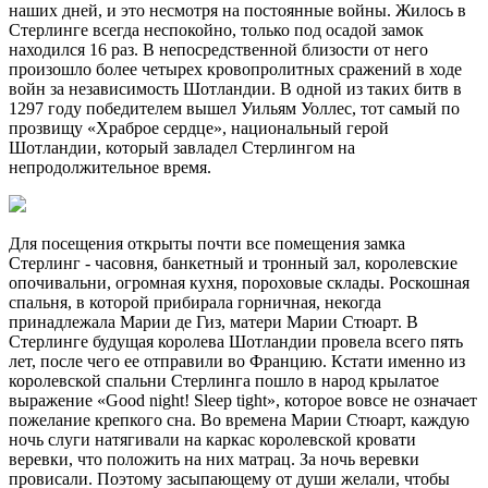
наших дней, и это несмотря на постоянные войны. Жилось в
Стерлинге всегда неспокойно, только под осадой замок
находился 16 раз. В непосредственной близости от него
произошло более четырех кровопролитных сражений в ходе
войн за независимость Шотландии. В одной из таких битв в
1297 году победителем вышел Уильям Уоллес, тот самый по
прозвищу «Храброе сердце», национальный герой
Шотландии, который завладел Стерлингом на
непродолжительное время.
Для посещения открыты почти все помещения замка
Стерлинг - часовня, банкетный и тронный зал, королевские
опочивальни, огромная кухня, пороховые склады. Роскошная
спальня, в которой прибирала горничная, некогда
принадлежала Марии де Гиз, матери Марии Стюарт. В
Стерлинге будущая королева Шотландии провела всего пять
лет, после чего ее отправили во Францию. Кстати именно из
королевской спальни Стерлинга пошло в народ крылатое
выражение «Good night! Sleep tight», которое вовсе не означает
пожелание крепкого сна. Во времена Марии Стюарт, каждую
ночь слуги натягивали на каркас королевской кровати
веревки, что положить на них матрац. За ночь веревки
провисали. Поэтому засыпающему от души желали, чтобы