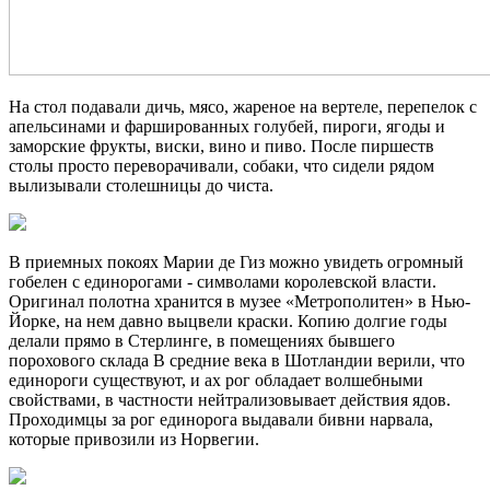
На стол подавали дичь, мясо, жареное на вертеле, перепелок с
апельсинами и фаршированных голубей, пироги, ягоды и
заморские фрукты, виски, вино и пиво. После пиршеств
столы просто переворачивали, собаки, что сидели рядом
вылизывали столешницы до чиста.
В приемных покоях Марии де Гиз можно увидеть огромный
гобелен с единорогами - символами королевской власти.
Оригинал полотна хранится в музее «Метрополитен» в Нью-
Йорке, на нем давно выцвели краски. Копию долгие годы
делали прямо в Стерлинге, в помещениях бывшего
порохового склада В средние века в Шотландии верили, что
единороги существуют, и ах рог обладает волшебными
свойствами, в частности нейтрализовывает действия ядов.
Проходимцы за рог единорога выдавали бивни нарвала,
которые привозили из Норвегии.