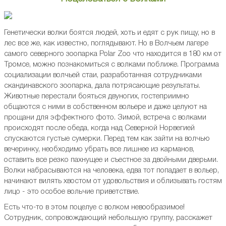
Генетически волки боятся людей, хоть и едят с рук пищу, но в
лес все же, как известно, поглядывают. Но в Волчьем лагере
самого северного зоопарка Polar Zoo что находится в 180 км от
Тромсе, можно познакомиться с волками поближе. Программа
социализации волчьей стаи, разработанная сотрудниками
скандинавского зоопарка, дала потрясающие результаты.
Животные перестали бояться двуногих, гостеприимно
общаются с ними в собственном вольере и даже целуют на
прощани для эффектного фото. Зимой, встреча с волками
происходят после обеда, когда над Северной Норвегией
спускаются густые сумерки. Перед тем как зайти на волчью
вечеринку, необходимо убрать все лишнее из карманов,
оставить все резко пахнущее и съестное за двойными дверьми.
Волки набрасываются на человека, едва тот попадает в вольер,
начинают вилять хвостом от удовольствия и облизывать гостям
лицо - это особое вольчие приветствие.
Есть что-то в этом поцелуе с волком невообразимое!
Сотрудник, сопровождающий небольшую группу, расскажет