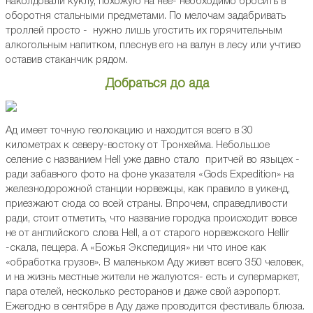
наколдовали куклу, похожую на нее- необходимо бросить в
оборотня стальными предметами. По мелочам задабривать
троллей просто - нужно лишь угостить их горячительным
алкогольным напитком, плеснув его на валун в лесу или учтиво
оставив стаканчик рядом.
Добраться до ада
Ад имеет точную геолокацию и находится всего в 30
километрах к северу-востоку от Тронхейма. Небольшое
селение с названием Hell уже давно стало притчей во языцех -
ради забавного фото на фоне указателя «Gods Expedition» на
железнодорожной станции норвежцы, как правило в уикенд,
приезжают сюда со всей страны. Впрочем, справедливости
ради, стоит отметить, что название городка происходит вовсе
не от английского слова Hell, а от старого норвежского Hellir
-скала, пещера. А «Божья Экспедиция» ни что иное как
«обработка грузов». В маленьком Аду живет всего 350 человек,
и на жизнь местные жители не жалуются- есть и супермаркет,
пара отелей, несколько ресторанов и даже свой аэропорт.
Ежегодно в сентябре в Аду даже проводится фестиваль блюза.