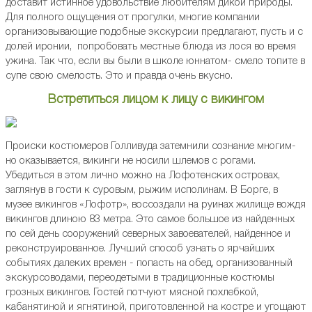
доставит истинное удовольствие любителям дикой природы.
Для полного ощущения от прогулки, многие компании
организовывающие подобные экскурсии предлагают, пусть и с
долей иронии, попробовать местные блюда из лося во время
ужина. Так что, если вы были в школе юннатом- смело топите в
супе свою смелость. Это и правда очень вкусно.
Встретиться лицом к лицу с викингом
Происки костюмеров Голливуда затемнили сознание многим-
но оказывается, викинги не носили шлемов с рогами.
Убедиться в этом лично можно на Лофотенских островах,
заглянув в гости к суровым, рыжим исполинам. В Борге, в
музее викингов «Лофотр», воссоздали на руинах жилище вождя
викингов длиною 83 метра. Это самое большое из найденных
по сей день сооружений северных завоевателей, найденное и
реконструированное. Лучший способ узнать о ярчайших
событиях далеких времен - попасть на обед, организованный
экскурсоводами, переодетыми в традиционные костюмы
грозных викингов. Гостей потчуют мясной похлебкой,
кабанятиной и ягнятиной, приготовленной на костре и угощают