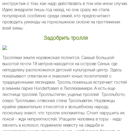
инструктаж о том, как надо действовать в том или ином случае.
Идею внедрили лишь год назад, но она сразу же стала
популярной, особенно среди семей, кто предпочитают
проводить уикенды на горнолыжном склоне на протяжении
всей зимы.
Задобрить тролля
Троллями земля норвежская полнится. Самый большой-
высотой почти 18 метров находится на острове Сенья, где
неподалеку расположился детский культурный центр. Здесь
показывают спектакли и знакомят юных посетителей с
традиционными легендами. Тролль поменьше встречает гостей
в зимнем парке Hunderfossen в Лиллехаммере. А есть еще
лестница троллей Тролльстиген, ущелье троллей Тролльботн,
озеро Тролльван, отвесная стена Тролльвеген. Норвежцы
крайне уважительно относятся к волшебному народу,
поскольку знают, что тролли злопамятны. Стоит нарушить их
покой - жди неприятностей. Утащили человека в горы - надо
звонить в колокол, подменили невесту на свадьбе и