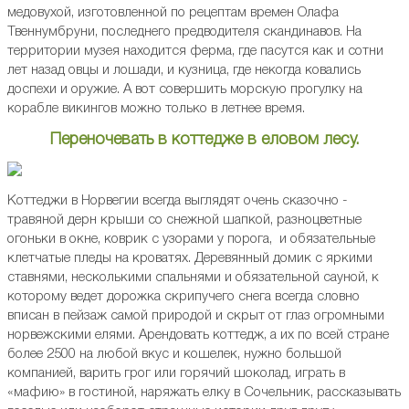
медовухой, изготовленной по рецептам времен Олафа
Твеннумбруни, последнего предводителя скандинавов. На
территории музея находится ферма, где пасутся как и сотни
лет назад овцы и лошади, и кузница, где некогда ковались
доспехи и оружие. А вот совершить морскую прогулку на
корабле викингов можно только в летнее время.
Переночевать в коттедже в еловом лесу.
Коттеджи в Норвегии всегда выглядят очень сказочно -
травяной дерн крыши со снежной шапкой, разноцветные
огоньки в окне, коврик с узорами у порога, и обязательные
клетчатые пледы на кроватях. Деревянный домик с яркими
ставнями, несколькими спальнями и обязательной сауной, к
которому ведет дорожка скрипучего снега всегда словно
вписан в пейзаж самой природой и скрыт от глаз огромными
норвежскими елями. Арендовать коттедж, а их по всей стране
более 2500 на любой вкус и кошелек, нужно большой
компанией, варить грог или горячий шоколад, играть в
«мафию» в гостиной, наряжать елку в Сочельник, рассказывать