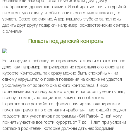
веселые или наоборот страшные истории друг другу,
подбрасывая дровишек в камин. И выбираться ночью гурьбой
на открытую поляну, чтобы слепить снеговика и наконец-то
увидеть Северное сияние. А вернувшись глубоко за полночь,
дарить друг другу подарки- например, рождественские свитера
с оленями.
Попасть под детский контроль
Если поручить ребенку по-взрослому важное и ответственное
дело, как например, патрулирование горнолыжного склона на
курорте Квитфьель, так сразу можно быть спокойным- ни
одному нарушителю правил поведения на склоне не удастся
ускользнуть от зоркого ока юного контролера. Лихих
горнолыжников и сноубордистов дети попросят умерить пыл,
вызовут помощь по рации тем, кому она необходима.
Переговорное устройство, фирменная яркая экипировка и
почетная грамота по окончании «работы»- настоящий предмет
гордости для участников программы «Ski Patrol». В ней могу
принять участие все гости курорта от 7 до 11 лет, при условии
согласия родителей, которые должны дать необходимый