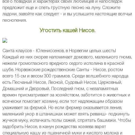
все о повадках и характерах своих любимцев и напоследок
предложит еще и спеть грустную песню на луну. Сложите
ладони, завойте как следует - и вы услышите настоящие волчьи
песнопения.
Угостить кашей Ниссе.
Санта клаусов - Юлениссенов, в Норвегии целых шесть!
Каждый из них скорее напоминает домового, маленького гнома,
нежели громогласного вредного седого исполина в красной
шубе. Норвежские рождественские Санты - Ниссе, ростом
всего 15 см и весом 300 граммов. Среди волшебного народца
есть Песчаный Ниссе, Лесной, Судовый Ниссе, Церковный,
Домашний и Дворовый. Последний гном, с незапамятных
времен присматривает за хозяйством, заботится о животных и
всячески помогает хозяину, если тот надлежащим образом
ухаживает за фермой. Но если фермер оказывается ленив,
маленький укор в штанишках может взять реванш- подкинуть
жучков муку, испачкать полы сажей, спрятать башмаки. Чтобы
задобрить Ниссе, в канун рождества хозяева варят
специальную кашу из пшеничной муки и кислого молока и