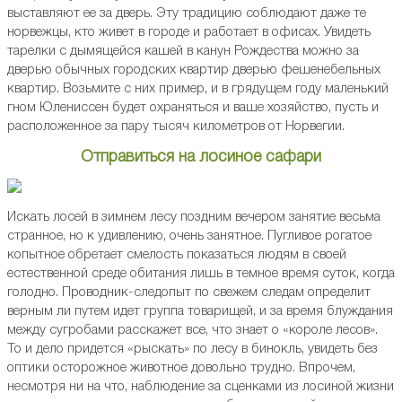
выставляют ее за дверь. Эту традицию соблюдают даже те
норвежцы, кто живет в городе и работает в офисах. Увидеть
тарелки с дымящейся кашей в канун Рождества можно за
дверью обычных городских квартир дверью фешенебельных
квартир. Возьмите с них пример, и в грядущем году маленький
гном Юлениссен будет охраняться и ваше хозяйство, пусть и
расположенное за пару тысяч километров от Норвегии.
Отправиться на лосиное сафари
Искать лосей в зимнем лесу поздним вечером занятие весьма
странное, но к удивлению, очень занятное. Пугливое рогатое
копытное обретает смелость показаться людям в своей
естественной среде обитания лишь в темное время суток, когда
голодно. Проводник-следопыт по свежем следам определит
верным ли путем идет группа товарищей, и за время блуждания
между сугробами расскажет все, что знает о «короле лесов».
То и дело придется «рыскать» по лесу в бинокль, увидеть без
оптики осторожное животное довольно трудно. Впрочем,
несмотря ни на что, наблюдение за сценками из лосиной жизни