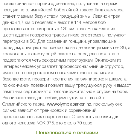
после финиша- порция адреналина, полученная во время
поездки по олимпийской бобслейной трассе Лиллехаммера
станет главным безумством грядущей зимы. Ледяной трек
длиной 1,7 км с перепадом высот в 114 метров боб
преодолевает со скоростью 120 км в час. На каждом из
шестнадцати поворотов трассы лихие спортсмены получают
перегрузки в 5G. Для сравнения гонщики, управляющие
болидом, ощущают на поворотах на две единицы меньше- 3G, а
космонавты в стартующей ракете на определенном этапе
подвергаются четырехкратным перегрузкам. Экипажем из
четырех человек управляет профессиональный инструктор,
именно он перед стартом познакомит вас с правилами
безопасности, проверит крепления на экипировке и шлеме, а
по окончании поездки пожмет вашу трясущуюся руку и выдаст
памятный сертификат о головокружительном спуске на бобе.
Расписание заездов необходимы уточнять на сайте
Олимпийского парка
www.olympiaparken.no
, поскольку оно
сильно зависит от тренировок и соревнований
профессиональных спорстменов. Стоимость поездки для
одного человека NOK 975, это около 70 евро.
Поцеловаться с волками