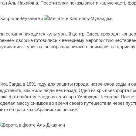
тан Аль Нахайяна. Посетителям показывают и жилую часть форт
и сегодня находится культурный центр. Здесь проходят конце
реннем дворике готовились к вечернему мероприятию чествова
гуливались туристы, не обращая никакого внимания на царившую
ха Заида в 1891 году для защиты города, источников воды и оаз
едставить, как жили люди век назад. Одно из крыльев форта п
авка фоторабот исследователя сэра Уилфрида Тесигера. После
сделал массу снимков во время своего путешествия через пусты
айте его рассказ «Аравийские пески».