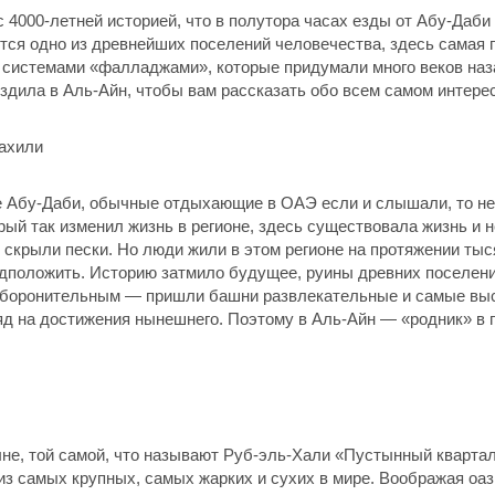
с 4000-летней историей, что в полутора часах езды от Абу-Даб
тся одно из древнейших поселений человечества, здесь самая
 системами «фалладжами», которые придумали много веков наз
дила в Аль-Айн, чтобы вам рассказать обо всем самом интере
 Абу-Даби, обычные отдыхающие в ОАЭ если и слышали, то не 
рый так изменил жизнь в регионе, здесь существовала жизнь и 
 скрыли пески. Но люди жили в этом регионе на протяжении тыс
дположить. Историю затмило будущее, руины древних поселени
оборонительным — пришли башни развлекательные и самые высо
ляд на достижения нынешнего. Поэтому в Аль-Айн — «родник» в 
тыне, той самой, что называют Руб-эль-Хали «Пустынный кварт
из самых крупных, самых жарких и сухих в мире. Воображая оа