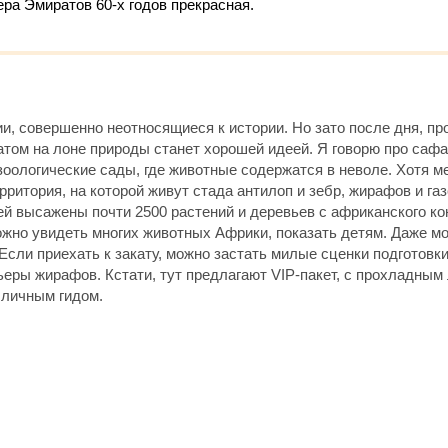
ра Эмиратов 60-х годов прекрасная.
ии, совершенно неотносящиеся к истории. Но зато после дня, п
атом на лоне природы станет хорошей идеей. Я говорю про сафа
зоологические сады, где животные содержатся в неволе. Хотя 
ритория, на которой живут стада антилоп и зебр, жирафов и га
ей высажены почти 2500 растений и деревьев с африканского ко
жно увидеть многих животных Африки, показать детям. Даже мо
сли приехать к закату, можно застать милые сценки подготовки
еры жирафов. Кстати, тут предлагают VIP-пакет, с прохладным
 личным гидом.