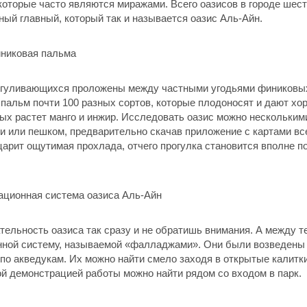
которые часто являются миражами. Всего оазисов в городе шест
ный главный, который так и называется оазис Аль-Айн.
огуливающихся проложены между частными угодьями финиковых п
 пальм почти 100 разных сортов, которые плодоносят и дают хо
рых растет манго и инжир. Исследовать оазис можно нескольким
ги или пешком, предварительно скачав приложение с картами вс
арит ощутимая прохлада, отчего прогулка становится вполне по
ельность оазиса так сразу и не обратишь внимания. А между 
нной систему, называемой «фалладжами». Они были возведены 
 по акведукам. Их можно найти смело заходя в открытые калитк
ой демонстрацией работы можно найти рядом со входом в парк.