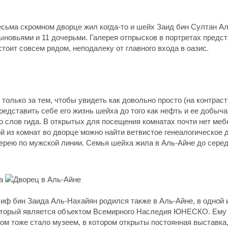
весьма скромном дворце жил когда-то и шейх Заид бин Султан 
ыновьями и 11 дочерьми. Галерея отпрысков в портретах предст
тоит совсем рядом, неподалеку от главного входа в оазис.
 только за тем, чтобы увидеть как довольно просто (на контра
редставить себе его жизнь шейха до того как нефть и ее добыч
о слов гида. В открытых для посещения комнатах почти нет меб
ой из комнат во дворце можно найти ветвистое генеалогическое
рею по мужской линии. Семья шейха жила в Аль-Айне до серед
ф бин Заида Аль-Нахайян родился также в Аль-Айне, в одной 
оторый является объектом Всемирного Наследия ЮНЕСКО. Ему о
м тоже стало музеем, в котором открыты постоянная выставка