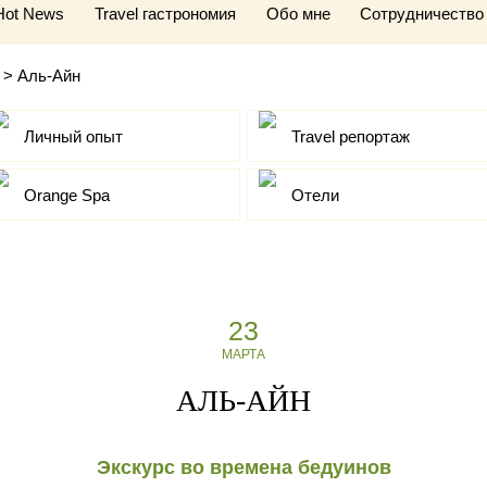
Hot News
Travel гастрономия
Обо мне
Сотрудничество
>
Аль-Айн
Личный опыт
Travel репортаж
Orange Spa
Отели
23
МАРТА
АЛЬ-АЙН
Экскурс во времена бедуинов