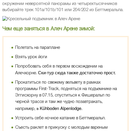
окружении невероятной панорамы из четырехтысячников
выбирайте трек 101a/101b/101 или 204/202 из Беттмеральпа.
Чем еще заняться в Алеч Арене зимой:
Полетать на параплане
Взять урок йоги
Попробовать себя в первом восхождении на
Ски-тур сюда также достаточно прост.
Алечхорне.
Прокатиться по свежему вельвету в рамках
программы First-Track, подняться на подъемнике на
Эггисхорну в 07.15, спуститься к Фишеральп по
черной трассе и там же чудно позавтракать,
в Kühboden Alpenlodge.
например,
Устроить себе ночное катание в Беттмеральп.
Съесть раклет в прикуску с молодым вареным