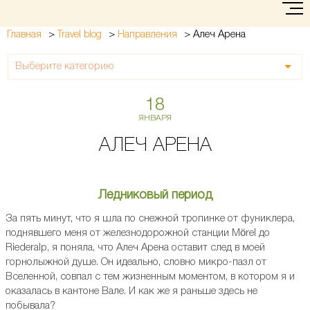
>
>
>
Алеч Арена
Главная
Travel blog
Направления
Выберите категорию
18
ЯНВАРЯ
АЛЕЧ АРЕНА
Ледниковый период
За пять минут, что я шла по снежной тропинке от фуниклера,
поднявшего меня от железнодорожной станции Mörel до
Riederalp, я поняла, что Алеч Арена оставит след в моей
горнолыжной душе. Он идеально, словно микро-пазл от
Вселенной, совпал с тем жизненным моментом, в котором я и
оказалась в кантоне Вале. И как же я раньше здесь не
побывала?