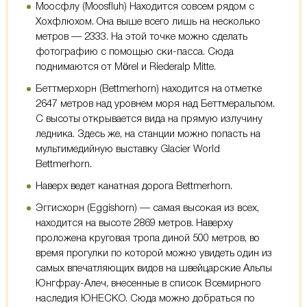
Моосфлу (Moosfluh) Находится совсем рядом с
Хохфлюхом. Она выше всего лишь на несколько
метров — 2333. На этой точке можно сделать
фотографию с помощью ски-пасса. Сюда
поднимаются от Mörel и​ Riederalp Mitte.
Беттмерхорн (Bettmerhorn) находится на отметке
2647 метров над уровнем моря над Беттмеральпом.
С высоты открывается вида на прямую излучину
ледника. Здесь же, на станции можно попасть на
мультимедийную выставку Glacier World
Bettmerhorn.
Наверх ведет канатная дорога Bettmerhorn.
Эггисхорн (Eggishorn) — самая высокая из всех,
находится на высоте 2869 метров. Наверху
проложена круговая тропа диной 500 метров, во
время прогулки по которой можно увидеть один из
самых впечатляющих видов на швейцарские Альпы
Юнгфрау-Алеч, внесенные в список Всемирного
наследия ЮНЕСКО. Сюда можно добраться по