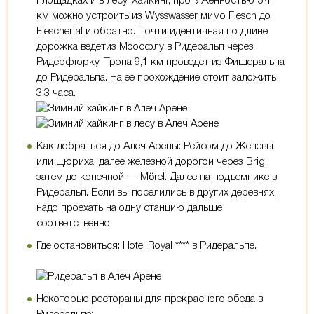
площадках и в лесу. Хайкинг, протяженностью 5,4
км можно устроить из Wysswasser мимо Fiesch до
Fieschertal и обратно. Почти идентичная по длине
дорожка ведетиз Моосфлу в Ридеральп через
Ридерфюрку. Тропа 9,1 км проведет из Фишеральпа
до Ридеральпа. На ее прохождение стоит заложить
3,3 часа.
Как добраться до Алеч Арены:
Рейсом до Женевы
или Цюриха, далее железной дорогой через Brig,
затем до конечной — Mörel. Далее на подъемнике в
Ридеральп. Если вы поселились в других деревнях,
надо проехать на одну станцию дальше
соответственно.
Где остановиться: Hotel Royal **** в Ридеральпе.
Некоторые рестораны для прекрасного обеда в