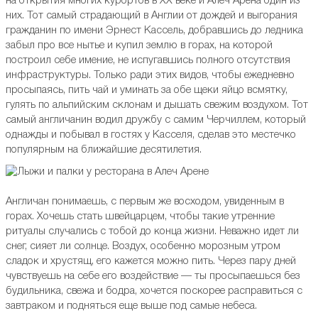
на открытия многих курортов в XX веке и Алеч Арена один из
них. Тот самый страдающий в Англии от дождей и выгорания
гражданин по имени Эрнест Кассель, добравшись до ледника
забыл про все нытье и купил землю в горах, на которой
построил себе имение, не испугавшись полного отсутствия
инфраструктуры. Только ради этих видов, чтобы ежедневно
просыпаясь, пить чай и уминать за обе щеки яйцо всмятку,
гулять по альпийским склонам и дышать свежим воздухом. Тот
самый англичанин водил дружбу с самим Черчиллем, который
однажды и побывал в гостях у Касселя, сделав это местечко
популярным на ближайшие десятилетия.
Англичан понимаешь, с первым же восходом, увиденным в
горах. Хочешь стать швейцарцем, чтобы такие утренние
ритуалы случались с тобой до конца жизни. Неважно идет ли
снег, сияет ли солнце. Воздух, особенно морозным утром
сладок и хрустящ, его кажется можно пить. Через пару дней
чувствуешь на себе его воздействие — ты просыпаешься без
будильника, свежа и бодра, хочется поскорее расправиться с
завтраком и подняться еще выше под самые небеса.