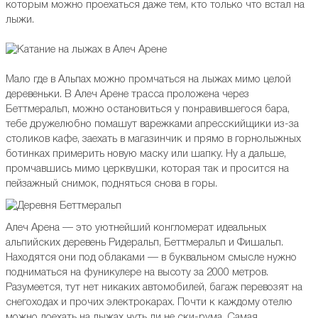
которым можно проехаться даже тем, кто только что встал на
лыжи.
Мало где в Альпах можно промчаться на лыжах мимо целой
деревеньки. В Алеч Арене трасса проложена через
Беттмеральп, можно остановиться у понравившегося бара,
тебе дружелюбно помашут варежками апресскийщики из-за
столиков кафе, заехать в магазинчик и прямо в горнолыжных
ботинках примерить новую маску или шапку. Ну а дальше,
промчавшись мимо церквушки, которая так и просится на
пейзажный снимок, подняться снова в горы.
Алеч Арена — это уютнейший конгломерат идеальных
альпийских деревень Ридеральп, Беттмеральп и Фишальп.
Находятся они под облаками — в буквальном смысле нужно
подниматься на фуникулере на высоту за 2000 метров.
Разумеется, тут нет никаких автомобилей, багаж перевозят на
снегоходах и прочих электрокарах. Почти к каждому отелю
можно доехать на лыжах чуть ли не ски-рума. Самая