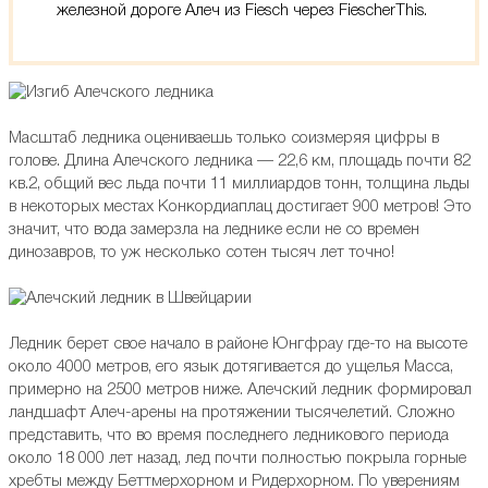
железной дороге Алеч из Fiesch через FiescherThis.
Масштаб ледника оцениваешь только соизмеряя цифры в
голове. Длина Алечского ледника — 22,6 км, площадь почти 82
кв.2, общий вес льда почти 11 миллиардов тонн, толщина льды
в некоторых местах Конкордиаплац достигает 900 метров! Это
значит, что вода замерзла на леднике если не со времен
динозавров, то уж несколько сотен тысяч лет точно!
Ледник берет свое начало в районе Юнгфрау где-то на высоте
около 4000 метров, его язык дотягивается до ущелья Масса,
примерно на 2500 метров ниже. Алечский ледник формировал
ландшафт Алеч-арены на протяжении тысячелетий. Сложно
представить, что во время последнего ледникового периода
около 18 000 лет назад, лед почти полностью покрыла горные
хребты между Беттмерхорном и Ридерхорном. По уверениям