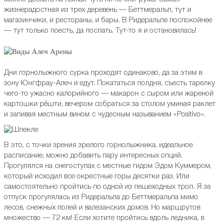
жизнерадостная из трех деревень — Беттмеральп, тут и
магазинчики, и рестораны, и бары. В Ридеральпе поспокойнее
— тут только поесть, да поспать. Тут-то я и остановилась!
Дни горнолыжного сурка проходят одинаково, да за этим в
зону Юнгфрау-Алеч и едут. Покататься полдня, съесть тарелку
чего-то ужасно калорийного — макарон с сыром или жареной
картошки рёшти, вечером собраться за столом уминая раклет
и запивая местным вином с чудесным называнием «Positivo».
В это, с точки зрения зрелого горнолыжника, идеальное
расписание, можно добавить пару интересных опций.
Прогулялся на снегоступах с местные гидом Эдом Куммером,
который исходил все окрестные горы десятки раз. Или
самостоятельно пройтись по одной из пешеходных троп. Я за
отпуск прогулялась из Ридеральпа до Беттмеральпа мимо
лесов, снежных полей и
валезанских домов
. Но маршрутов
множество — 72 км! Если хотите пройтись вдоль ледника, в