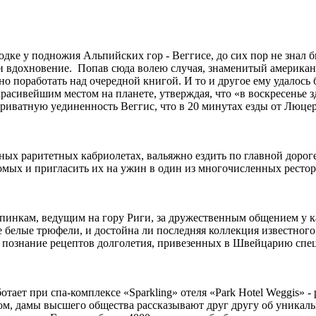
одке у подножия Альпийских гор - Веггисе, до сих пор не знал 
 и вдохновение. Попав сюда волею случая, знаменитый американ
о поработать над очередной книгой. И то и другое ему удалось б
красивейшим местом на планете, утверждая, что «в воскресенье
приватную уединенность Веггис, что в 20 минутах езды от Люц
ных раритетных кабриолетах, вальяжно ездить по главной дорог
комых и пригласить их на ужин в один из многочисленных ресто
пинкам, ведущим на гору Риги, за дружественным общением у к
е белые трюфели, и достойна ли последняя коллекция известног
тся познание рецептов долголетия, привезенных в Швейцарию спе
тает при спа-комплексе «Sparkling» отеля «Park Hotel Weggis» -
потом, дамы высшего общества рассказывают друг другу об уник