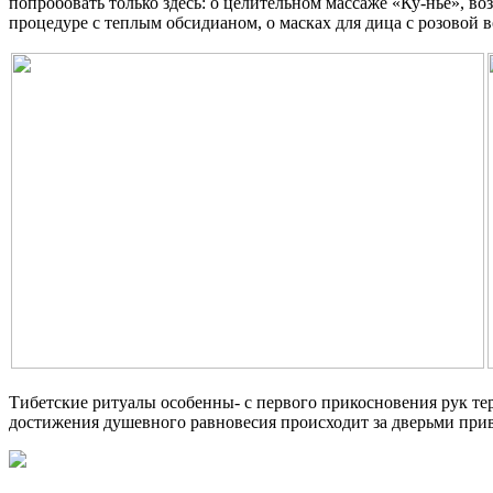
попробовать только здесь: о целительном массаже «Ку-нье», в
процедуре с теплым обсидианом, о масках для дица с розовой 
Тибетские ритуалы особенны- с первого прикосновения рук те
достижения душевного равновесия происходит за дверьми прив