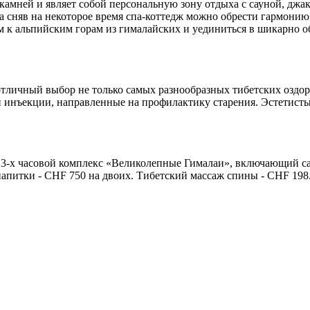
камней и являет собой персональную зону отдыха с сауной, джак
да сняв на некоторое время спа-коттедж можно обрести гармонию
м к альпийским горам из гималайских и уединиться в шикарно о
и отличный выбор не только самых разнообразных тибетских оздо
 инъекции, направленные на профилактику старения. Эстетист
. 3-х часовой комплекс «Великолепные Гималаи», включающий са
напитки - CHF 750 на двоих. Тибетский массаж спины - CHF 198