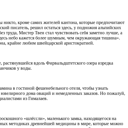
бы никто, кроме самих жителей кантона, которые предпочитают
ский писатель, решил остаться здесь, у подножия альпийских
ез труда, Мистер Твен стал чувствовать себя заметно лучше, а
 здесь небо кажется более шумным, чем окружающая тишина».
ерна, крайне любим швейцарской аристократией.
е, растянувшейся вдоль Фирвальдштетского озера изредка
ранчиков у воды.
амина в гостиной фешенебельного отеля, чтобы узнать
о ювелирного дома оваций и немедленных заказов. Но пожалуй,
циалистами из Гималаев.
 роскошного «шлёссли», маленького замка, находящегося на
альных методиках древнейшей медицины в мире, которые можно