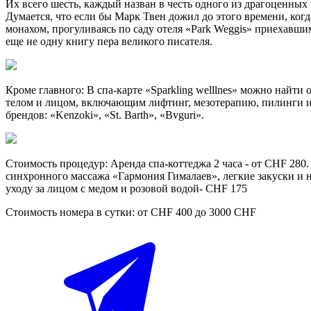
Их всего шесть, каждый назван в честь одного из драгоценных 
Думается, что если бы Марк Твен дожил до этого времени, ког
монахом, прогуливаясь по саду отеля «Park Weggis» приехавши
еще не одну книгу пера великого писателя.
Кроме главного: В спа-карте «Sparkling welllnes» можно найт
телом и лицом, включающим лифтинг, мезотерапию, пилинги и
брендов: «Kenzoki», «St. Barth», «Bvguri».
Стоимость процедур: Аренда спа-коттеджа 2 часа - от CHF 280
синхронного массажа «Гармония Гималаев», легкие закуски и 
уходу за лицом с медом и розовой водой- CHF 175
Стоимость номера в сутки: от CHF 400 до 3000 CHF