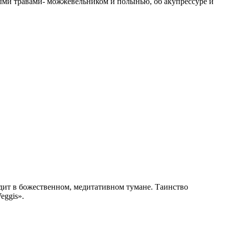
рными травами- можжевельником и полынью, об акупрессуре и
дит в божественном, медитативном тумане. Таинство
eggis».