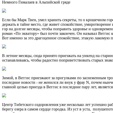
Немного Гималаев в Альпийской гряде
Если бы Марк Твен, умел хранить секреты, то о крошечном гор
держать в тайне место, где живет спокойствие, умиротворение
гор на долгие месяцы, чтобы поправить здоровье и одновременн
роман «По экватору» был почти закончен. Он называл Веггис 
Вот именно за это драгоценное спокойствие, этакую лакомую 
В летние месяцы, сюда принято приезжать на уикенд на старин
останавливаясь, чтобы радостно поприветствовать старых зна
Зимой, в Веггис приезжают за прогулками по заснеженным тро
последние новости - не женился ли внук у фрау N, почем нынч
главной целью приезда в Веггис в последние пару лет, являе
Центр Тибетского оздоровления уже несколько лет успешно рабо
берегу озера в самом сердце городка. Из уст в уста, полуше