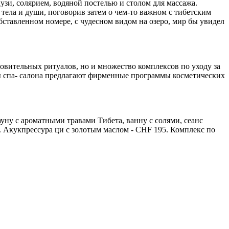
узи, солярием, водяной постелью и столом для массажа.
 тела и души, поговорив затем о чем-то важном с тибетским
бставленном номере, с чудесном видом на озеро, мир бы увидел
ровительных ритуалов, но и множество комплексов по уходу за
ы спа- салона предлагают фирменные программы косметических
уну с ароматными травами Тибета, ванну с солями, сеанс
. Акукпрессура ци с золотым маслом - CHF 195. Комплекс по