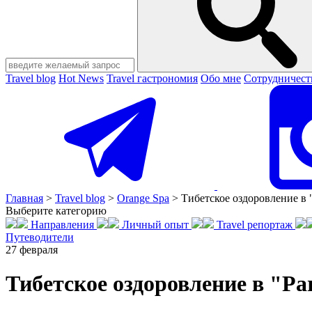
Travel blog
Hot News
Travel гастрономия
Обо мне
Сотрудничест
Главная
>
Travel blog
>
Orange Spa
>
Тибетское оздоровление в "
Выберите категорию
Направления
Личный опыт
Travel репортаж
Путеводители
27
февраля
Тибетское оздоровление в "Pa