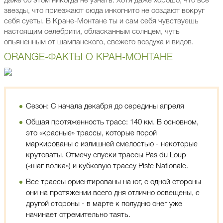
даже об этом никогда не узнать. Хотя даже хорошо, что все
звезды, что приезжают сюда инкогнито не создают вокруг
себя суеты. В Кране-Монтане ты и сам себя чувствуешь
настоящим селебрити, обласканным солнцем, чуть
опьяненным от шампанского, свежего воздуха и видов.
ORANGE-ФАКТЫ О КРАН-МОНТАНЕ
Сезон: С начала декабря до середины апреля
Общая протяженность трасс: 140 км. В основном,
это «красные» трассы, которые порой
маркированы с излишней смелостью - некоторые
крутоваты. Отмечу спуски трассы Pas du Loup
(«шаг волка») и кубковую трассу Piste Nationale.
Все трассы ориентированы на юг, с одной стороны
они на протяжении всего дня отлично освещены, с
другой стороны - в марте к полудню снег уже
начинает стремительно таять.