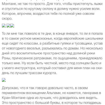
Монтане, не так-то просто. Для того, чтобы пристегнуть лыжи
и спуститься по крутому склону в долину нужно усилие воли.
Которое, впрочем, воздастся тебе по полной уже совсем
скоро.
То ли мне так повезло в те дни, в конце января, то ли я попала
в то самое уютное межсезонье, когда европейские школьники
еще сидят по классам, а разбитные гуляки и тусовщики, устав
от новогоднего веселья, разъехались по домам. Но несколько
дней это восхитительное пространство над долиной реки
Роны, причесанное ратраками, по ощущениям, принадлежало
только мне. Ну если быть честной, место под солнцем было и
у моего инструктора, который составил для меня план на ски-
день по лучшим трассам курорта.
Допускаю, что я так говорю довольно часто, в своем
перманентном восхищении Альпами, но кажется, панорама в
Кран-Монтане одна из лучших, что доводилось мне видеть.
Это пространство с большой буквы, в которое ты попадаешь