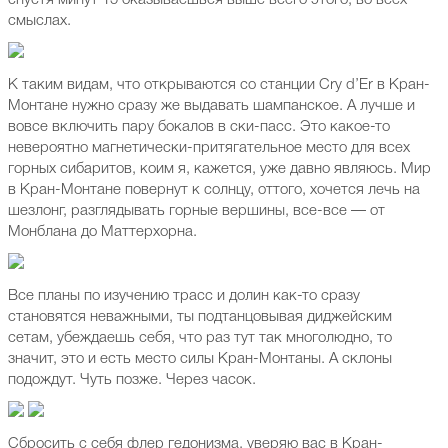
спустя минут 15 оказываешься выше всего этого, во всех
смыслах.
К таким видам, что открываются со станции Cry d’Er в Кран-
Монтане нужно сразу же выдавать шампанское. А лучше и
вовсе включить пару бокалов в ски-пасс. Это какое-то
невероятно магнетически-притягательное место для всех
горных сибаритов, коим я, кажется, уже давно являюсь. Мир
в Кран-Монтане повернут к солнцу, оттого, хочется лечь на
шезлонг, разглядывать горные вершины, все-все — от
Монблана до Маттерхорна.
Все планы по изучению трасс и долин как-то сразу
становятся неважными, ты подтанцовывая диджейским
сетам, убеждаешь себя, что раз тут так многолюдно, то
значит, это и есть место силы Кран-Монтаны. А склоны
подождут. Чуть позже. Через часок.
Сбросить с себя флер гедонизма, уверяю вас в Кран-