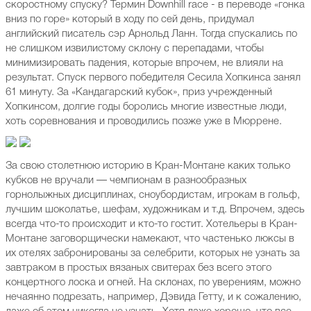
скоростному спуску? Термин Downhill race - в переводе «гонка
вниз по горе» который в ходу по сей день, придумал
английский писатель сэр Арнольд Ланн. Тогда спускались по
не слишком извилистому склону с перепадами, чтобы
минимизировать падения, которые впрочем, не влияли на
результат. Спуск первого победителя Сесила Хопкинса занял
61 минуту. За «Кандагарский кубок», приз учрежденный
Хопкинсом, долгие годы боролись многие известные люди,
хоть соревнования и проводились позже уже в Мюррене.
За свою столетнюю историю в Кран-Монтане каких только
кубков не вручали — чемпионам в разнообразных
горнолыжных дисциплинах, сноубордистам, игрокам в гольф,
лучшим шоколатье, шефам, художникам и т.д. Впрочем, здесь
всегда что-то происходит и кто-то гостит. Хотельеры в Кран-
Монтане заговорщически намекают, что частенько люксы в
их отелях забронированы за селебрити, которых не узнать за
завтраком в простых вязаных свитерах без всего этого
концертного лоска и огней. На склонах, по уверениям, можно
нечаянно подрезать, например, Дэвида Гетту, и к сожалению,