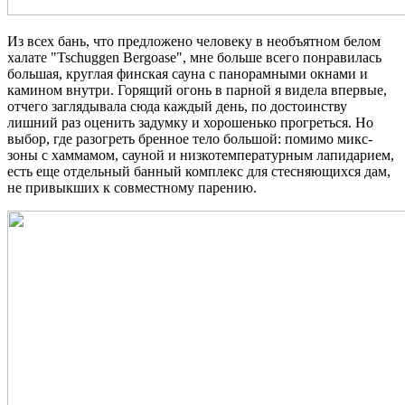
Из всех бань, что предложено человеку в необъятном белом
халате "Tschuggen Bergoase", мне больше всего понравилась
большая, круглая финская сауна с панорамными окнами и
камином внутри. Горящий огонь в парной я видела впервые,
отчего заглядывала сюда каждый день, по достоинству
лишний раз оценить задумку и хорошенько прогреться. Но
выбор, где разогреть бренное тело большой: помимо микс-
зоны с хаммамом, сауной и низкотемпературным лапидарием,
есть еще отдельный банный комплекс для стесняющихся дам,
не привыкших к совместному парению.