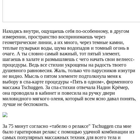
Находясь внутри, ощущаешь себя по-особенному, в другом
измерении, пространство воспринимаешь через
геометрические линии, а их много, через темные камни,
теплые пузырьки воды, шума водопадов и томный огонь в
очаге. А ты словно самый важный, тот пятый элемент,
шагаешь в халате и размышляешь с чего начать свои велнесс-
процедуры. Ведь все стихии укрощены на радость твоего
душевного равновесия. Жаль, только что парусников изнутри
не видно. Мысль о пятом элементе подтолкнула меня к
выбору в спа-карте процедуры «Пять в одном», фирменного
массажа Tschuggen. За спа-стихии отвечала Надин Крёмер,
она проводила в кабинет и повесила на ручку двери
миловидного мягкого оленя, который всем ясно давал понять,
лучше не беспокоить.
За 75 минут согласно «табелю о релаксе" Tschuggen спа мне
было гаратирован релакс с помощью удачной комбинации из
самых популярных массажных техник для всего тела и