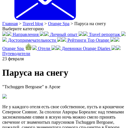
Главная
>
Travel blog
>
Orange Spa
>
Паруса на снегу
Выберите категорию
Направления
Личный опыт
Travel репортаж
Достопримечательности
Рейтинги Top Orange
Orange Spa
Отели
Дневники Orange Diaries
Путеводители
23
февраля
Паруса на снегу
"Tschuggen Bergoase" в Арозе
Не у каждого отеля есть свое собственное, пусть и крошечное
Северное Сияние. За сполохи Авроры Бореалис над темными
заснеженными елями в ясную ночь можно смело принять
свечение от знаменитых парусников Tschuggen Bergoase,
пожалуй, самого знаменитого горного спа-центра в Европе.