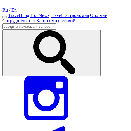
Ru
/
En
Travel blog
Hot News
Travel гастрономия
Обо мне
Сотрудничество
Карта путешествий