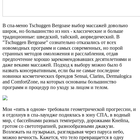
В спа-меню Tschuggen Bergoase выбор массажей довольно
широк, но большинство из них - классические и больше
традиционные: шведский, тайский, аюрведический. В
"Tschuggen Bergoase" сознательно отказались от всех
новомодных программ и самых современных, но порой
странных методов омоложения и расслабления, отдав
предпочтение хорошо зарекомендовавших десятилетиями и
даже веками массажей. Подход к выбору можно было б
назвать консервативным, если бы не самые последние
новинки косметических брендов Sensai, Clarins, Dermalogica
and ComfortZone, на которых основаны большинство
программ и процедур по уходу за лицом и телом.
Мои «пять в одном» требовали геометрической прогрессии, и
я отдохнув в спа-лаундже поднялась в зону СПА, в водный
мир, с бассейнами разных температур, дорожками Кнейпа,
гротом со светотерапией, разнообразными джакузи.
Возлежать на пузырьках, разглядывая через паруса небо,
можно вечность. Кажется, что тело превращается в одну