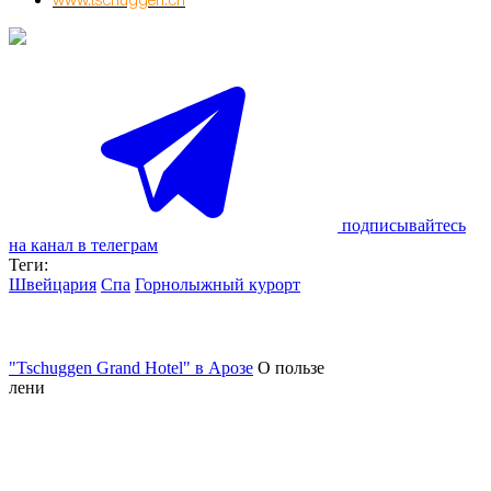
www.tschuggen.ch
подписывайтесь
на канал в телеграм
Теги:
Швейцария
Спа
Горнолыжный курорт
"Tschuggen Grand Hotel" в Арозе
О пользе
лени