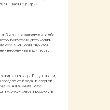
агают. Этакий сценарий
ь забываешь о калориях и за обе
 гастрономическим диетическим
те себе в нем, если случится
хне - влюбленный в еду творец.
о подают на озере Гарда в целом,
 и предлагают блюда из озерной
раз их. А я выучила новое
ищи кусочком хлеба, промокнуть