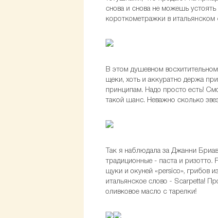
снова и снова не можешь устоять
короткометражки в итальянском 
В этом душевном восхитительном 
щеки, хоть и аккуратно держа пр
принципам. Надо просто есть! Смо
такой шанс. Неважно сколько звез
Так я наблюдала за Джанни Бриава
традиционные - паста и ризотто.
щуки и окуней «persico», грибов 
итальянское слово - Scarpetta! 
оливковое масло с тарелки!