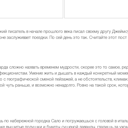
кий писатель в начале прошлого века писал своему другу Джеймс
оне заслуживает поездки. По сей день это так. Считайте этот пос
рда сложно назвать временем мудрости, скорее это то самое, р
екционистам. Умение жить и дышать в каждый конкретный момент
о с географической сменой пейзажей, а не обстоятельств, климак
ой чуть раньше, и возможно ненадолго. Ровно на такой срок, ко
шь по набережной городка Сало и погружаешься с головой в итал
ке вышитые подушки и букеты сушеной лаванды, гладишь за ухом