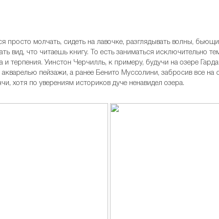
ся просто молчать, сидеть на лавочке, разглядывать волны, бьющ
ть вид, что читаешь книгу. То есть заниматься исключительно те
а и терпения. Уинстон Черчилль, к примеру, будучи на озере Гард
акварелью пейзажи, а ранее Бенито Муссолини, забросив все на св
и, хотя по уверениям историков дуче ненавидел озера.