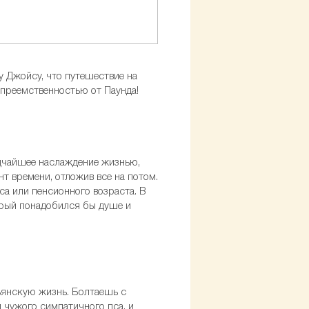
у Джойсу, что путешествие на
т преемственностью от Паунда!
едчайшее наслаждение жизнью,
 времени, отложив все на потом.
са или пенсионного возраста. В
торый понадобился бы душе и
ьянскую жизнь. Болтаешь с
 чужого симпатичного пса, и