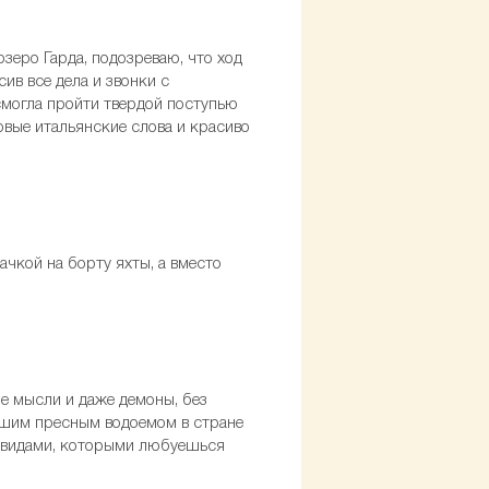
озеро Гарда, подозреваю, что ход
ив все дела и звонки с
 смогла пройти твердой поступью
овые итальянские слова и красиво
ачкой на борту яхты, а вместо
е мысли и даже демоны, без
шим пресным водоемом в стране
и видами, которыми любуешься