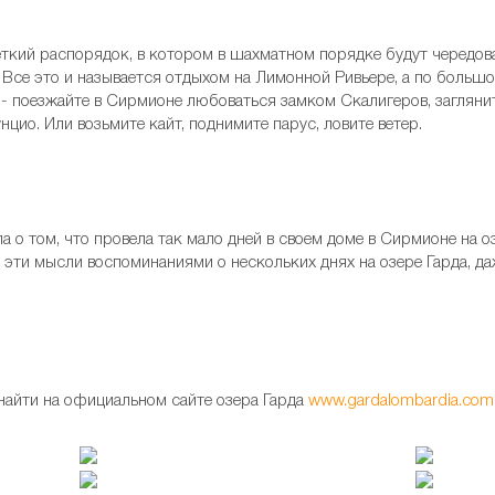
четкий распорядок, в котором в шахматном порядке будут чередова
Все это и называется отдыхом на Лимонной Ривьере, а по большо
и - поезжайте в Сирмионе любоваться замком Скалигеров, загляни
цио. Или возьмите кайт, поднимите парус, ловите ветер.
 о том, что провела так мало дней в своем доме в Сирмионе на оз
 эти мысли воспоминаниями о нескольких днях на озере Гарда, да
айти на официальном сайте озера Гарда
www.gardalombardia.com