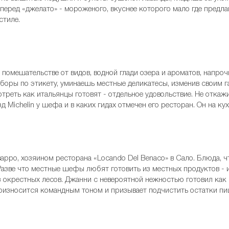
 перед «джелато» - мороженого, вкуснее которого мало где предл
стиле.
помешательстве от видов, водной глади озера и ароматов, напроч
иборы по этикету, уминаешь местные деликатесы, изменив своим
треть как итальянцы готовят - отдельное удовольствие. Не откажи
д Michelin у шефа и в каких гидах отмечен его ресторан. Он на ку
рро, хозяином ресторана «Locando Del Benaco» в Сало. Блюда, чт
 Разве что местные шефы любят готовить из местных продуктов -
из окрестных лесов. Джанни с невероятной нежностью готовил как 
Произносится командным тоном и призывает подчистить остатки п