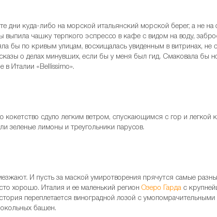
те дни куда-либо на морской итальянский морской берег, а не на 
 выпила чашку терпкого эспрессо в кафе с видом на воду, заброс
ляла бы по кривым улицам, восхищалась увиденным в витринах, не
азы о делах минувших, если бы у меня был гид. Смаковала бы н
в Италии «Bellissimo».
то кокетство сдуло легким ветром, спускающимся с гор и легкой к
ли зеленые лимоны и треугольники парусов.
иезжают. И пусть за маской умиротворения прячутся самые разны
сто хорошо. Италия и ее маленький регион
Озеро Гарда
с крупней
История переплетается виноградной лозой с умопомрачительным
колокольных башен.