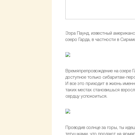
Эзра Паунд, известный американс
озеро Гарда, в частности в Сирми
Времяпрепровождение на озере Га
доступное только сибаритам-перф
И все это приходит в жизнь именн
таких местах становишься взросл
сердцу успокоиться.
Проводив солнце за горы, ты иде
тетушками, что продают на ярмар