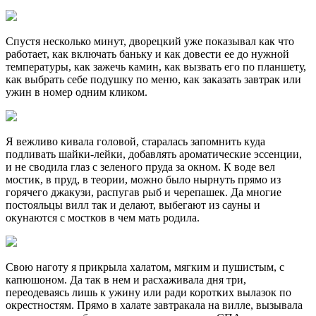
Спустя несколько минут, дворецкий уже показывал как что
работает, как включать баньку и как довести ее до нужной
температуры, как зажечь камин, как вызвать его по планшету,
как выбрать себе подушку по меню, как заказать завтрак или
ужин в номер одним кликом.
Я вежливо кивала головой, старалась запомнить куда
подливать шайки-лейки, добавлять ароматические эссенции,
и не сводила глаз с зеленого пруда за окном. К воде вел
мостик, в пруд, в теории, можно было нырнуть прямо из
горячего джакузи, распугав рыб и черепашек. Да многие
постояльцы вилл так и делают, выбегают из сауны и
окунаются с мостков в чем мать родила.
Свою наготу я прикрыла халатом, мягким и пушистым, с
капюшоном. Да так в нем и расхаживала дня три,
переодеваясь лишь к ужину или ради коротких вылазок по
окрестностям. Прямо в халате завтракала на вилле, вызывала