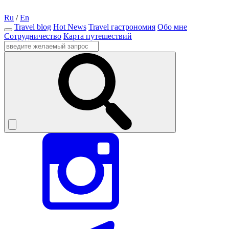
Ru
/
En
Travel blog
Hot News
Travel гастрономия
Обо мне
Сотрудничество
Карта путешествий