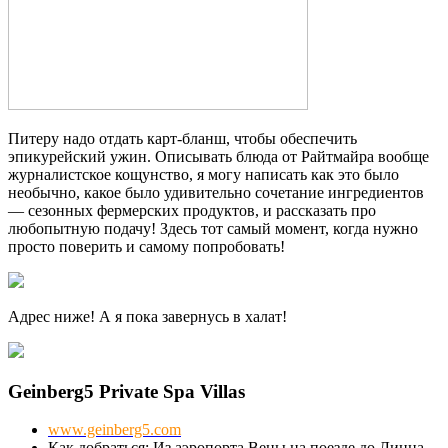
Питеру надо отдать карт-бланш, чтобы обеспечить
эпикурейский ужин. Описывать блюда от Райтмайра вообще
журналистское кощунство, я могу написать как это было
необычно, какое было удивительно сочетание ингредиентов
— сезонных фермерских продуктов, и рассказать про
любопытную подачу! Здесь тот самый момент, когда нужно
просто поверить и самому попробовать!
Адрес ниже! А я пока завернусь в халат!
Geinberg5 Private Spa Villas
www.geinberg5.com
Как добраться: Из аэропорта Вены на поезде до Линца.