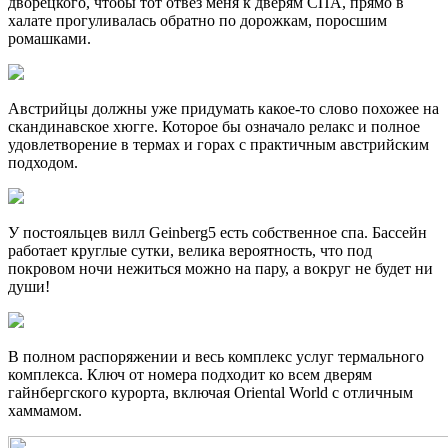
дворецкого, чтобы тот отвез меня к дверям СПА, прямо в
халате прогуливалась обратно по дорожкам, поросшим
ромашками.
Австрийцы должны уже придумать какое-то слово похожее на
скандинавское хюгге. Которое бы означало релакс и полное
удовлетворение в термах и горах с практичным австрийским
подходом.
У постояльцев вилл Geinberg5 есть собственное спа. Бассейн
работает круглые сутки, велика вероятность, что под
покровом ночи нежиться можно на пару, а вокруг не будет ни
души!
В полном распоряжении и весь комплекс услуг термального
комплекса. Ключ от номера подходит ко всем дверям
гайнбергского курорта, включая Oriental World с отличным
хаммамом.