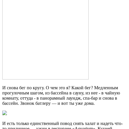
И снова бег по кругу. О чем это я? Какой бег? Медленным
прогулочным шагом, из бассейна в сауну, из нее - в чайную
комнату, оттуда - в панорамный лаундж, спа-бар и снова в
бассейн. Звонок батлеру — и вот ты уже дома.
И есть только единственный повод снять халат и надеть что-
то приличное — ужин в ресторане «Aquarium». Кухней