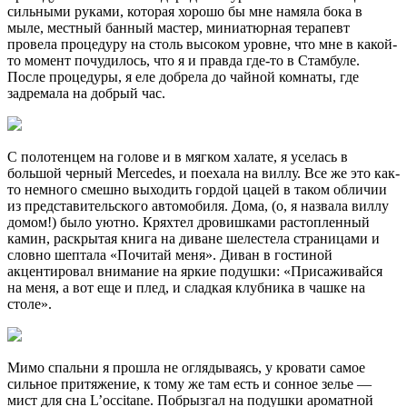
сильными руками, которая хорошо бы мне намяла бока в
мыле, местный банный мастер, миниатюрная терапевт
провела процедуру на столь высоком уровне, что мне в какой-
то момент почудилось, что я и правда где-то в Стамбуле.
После процедуры, я еле добрела до чайной комнаты, где
задремала на добрый час.
С полотенцем на голове и в мягком халате, я уселась в
большой черный Mercedes, и поехала на виллу. Все же это как-
то немного смешно выходить гордой цацей в таком обличии
из представительского автомобиля. Дома, (о, я назвала виллу
домом!) было уютно. Кряхтел дровишками растопленный
камин, раскрытая книга на диване шелестела страницами и
словно шептала «Почитай меня». Диван в гостиной
акцентировал внимание на яркие подушки: «Присаживайся
на меня, а вот еще и плед, и сладкая клубника в чашке на
столе».
Мимо спальни я прошла не оглядываясь, у кровати самое
сильное притяжение, к тому же там есть и сонное зелье —
мист для сна L’occitane. Побрызгал на подушки ароматной