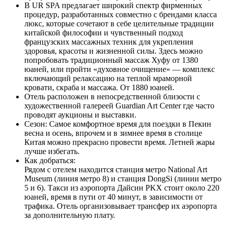
В UR SPA предлагает широкий спектр фирменных
процедур, разработанных совместно с брендами класса
люкс, которые сочетают в себе целительные традиции
китайской философии и чувственный подход
французских массажных техник для укрепления
здоровья, красоты и жизненной силы. Здесь можно
попробовать традиционный массаж Хуфу от 1380
юаней, или пройти «духовное очищение» — комплекс
включающий релаксацию на теплой мраморной
кровати, скраба и массажа. От 1880 юаней.
Отель расположен в непосредственной близости с
художественной галереей Guardian Art Center где часто
проводят аукционы и выставки.
Cезон: Самое комфортное время для поездки в Пекин
весна и осень, впрочем и в зимнее время в столице
Китая можно прекрасно провести время. Летней жары
лучше избегать.
Как добраться:
Рядом с отелем находится станция метро National Art
Museum (линия метро 8) и станция DongSi (линии метро
5 и 6). Такси из аэропорта Дайсин PKX стоит около 220
юаней, время в пути от 40 минут, в зависимости от
трафика. Отель организовывает трансфер их аэропорта
за дополнительную плату.