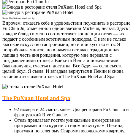
Photo: The PuXuan Hotel and Spa
Впрочем, отказать себе в удовольствии поужинать в ресторане
Fu Chun Ju, отмеченной одной звездой Michelin, нельзя. Здесь
каждое блюдо в меню соответствует концепции отеля — их
подают с особенным эстетичным подходом. С нем не только
высокое искусство гастрономии, но и и искусство есть. Я
попробовала многое, но в памяти осталась традиционная
лапша в честь дня рождения, которую мне передали с
поздравлениями от шефа Вайкита Йенга и пожеланиями
благополучия, счастья и достатка. Все будет — если съесть
целый боул. Я съела. И загадала вернуться в Пекин и снова
остановиться именно здесь в The PuXuan Hotel and Spa.
The
PuXuan Hotel and Spa
92 номера и 24 сьюта. suites. Два ресторана Fu Chun Ju и
французский Rive Gauche.
Отель предлагает гостям уникальные иммерсивные
программы и экскурсии с гидом по хутунам Пекина,
прогулки по зеленому Старому посольскому кварталу.