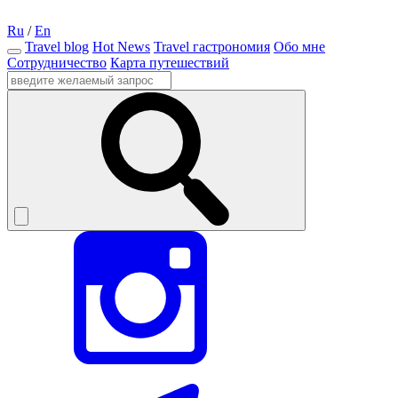
Ru
/
En
Travel blog
Hot News
Travel гастрономия
Обо мне
Сотрудничество
Карта путешествий