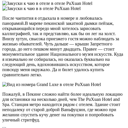
После чаепития я отдыхала в номере и любовалась
панорамой.В мареве пекинской закатной дымки пейзаж,
открывающийся передо мной хотелось зарисовать
каллиграфией, так и представляю, как бы он лег на холст.
Внизу хутун, свысока приезжего гостя можно наблюдать за
жизнью обывателей. Чуть дальше — крыши Запретного
города, до него пешком минут двадцать. Правее — стоит
монументальное здание Национального музея искусств. Куда
я изначально не собиралась, но оказалась буквально на
следующий день, вдохновившись искусством, которое
повсюду меня окружало. Да и билет удалось купить
сравнительно легко.
Пожалуй, в Пекине сложно найти более идеальную локацию
для остановки на несколько дней, чем The PuXuan Hotel and
Spa. Станция метро находится рядом с отелем. Здание стоит
неподалеку от старой доброй Ваньфуцзин, где можно при
желании спустить кучу денег на покупки и попробовать
уличный стритфуд.