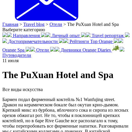
Главная
>
Travel blog
>
Отели
>
The PuXuan Hotel and Spa
Выберите категорию
Направления
Личный опыт
Travel репортаж
Достопримечательности
Рейтинги Top Orange
Orange Spa
Отели
Дневники Orange Diaries
Путеводители
11
июля
The PuXuan Hotel and Spa
Все виды искусства
Бармен подал фирменный коктейль №1 Wanfujing street.
Дракон на керамическом бокале был окутан крио-дымом.
Крепкий микс из бурбона, яблочного сока и сиропа из лесных
орехов обжигал рот. Не то, чтобы я поклонницей крепких
коктейлей, но в баре Rive Gauche все располагало к тому,
чтобы перепробовать все фирменные напитки. Разговаривали
мы с китайскими коллегами о драконах. В китайской