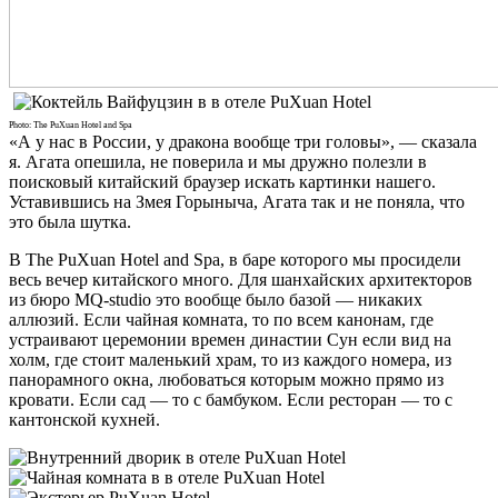
Photo: The PuXuan Hotel and Spa
«А у нас в России, у дракона вообще три головы», — сказала
я. Агата опешила, не поверила и мы дружно полезли в
поисковый китайский браузер искать картинки нашего.
Уставившись на Змея Горыныча, Агата так и не поняла, что
это была шутка.
В The PuXuan Hotel and Spa, в баре которого мы просидели
весь вечер китайского много. Для шанхайских архитекторов
из бюро MQ-studio это вообще было базой — никаких
аллюзий. Если чайная комната, то по всем канонам, где
устраивают церемонии времен династии Сун если вид на
холм, где стоит маленький храм, то из каждого номера, из
панорамного окна, любоваться которым можно прямо из
кровати. Если сад — то с бамбуком. Если ресторан — то с
кантонской кухней.