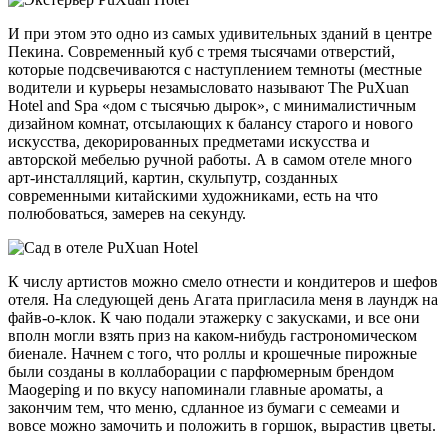
И при этом это одно из самых удивительных зданий в центре
Пекина. Современный куб с тремя тысячами отверстий,
которые подсвечиваются с наступлением темноты (местные
водители и курьеры незамысловато называют The PuXuan
Hotel and Spa «дом с тысячью дырок», с минималистичным
дизайном комнат, отсылающих к балансу старого и нового
искусства, декорированных предметами искусства и
авторской мебелью ручной работы. А в самом отеле много
арт-инсталляций, картин, скульпутр, созданных
современными китайскими художниками, есть на что
полюбоваться, замерев на секунду.
К числу артистов можно смело отнести и кондитеров и шефов
отеля. На следующей день Агата пригласила меня в лаундж на
файв-о-клок. К чаю подали этажерку с закусками, и все они
вполн могли взять приз на каком-нибудь гастрономическом
биенале. Начнем с того, что роллы и крошечные пирожные
были созданы в коллаборации с парфюмерным брендом
Maogeping и по вкусу напоминали главные ароматы, а
закончим тем, что меню, сдланное из бумаги с семеами и
вовсе можно замочить и положить в горшок, вырастив цветы.