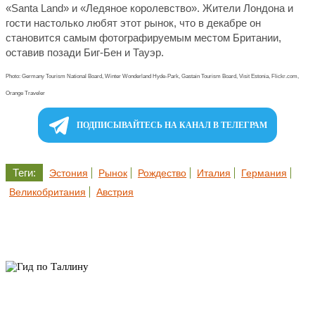
«Santa Land» и «Ледяное королевство». Жители Лондона и
гости настолько любят этот рынок, что в декабре он
становится самым фотографируемым местом Британии,
оставив позади Биг-Бен и Тауэр.
Photo: Germany Tourism National Board, Winter Wonderland Hyde-Park, Gastain Tourism Board, Visit Estonia, Flickr.com,
Orange Traveler
ПОДПИСЫВАЙТЕСЬ НА КАНАЛ В ТЕЛЕГРАМ
Теги:
Эстония
Рынок
Рождество
Италия
Германия
Великобритания
Австрия