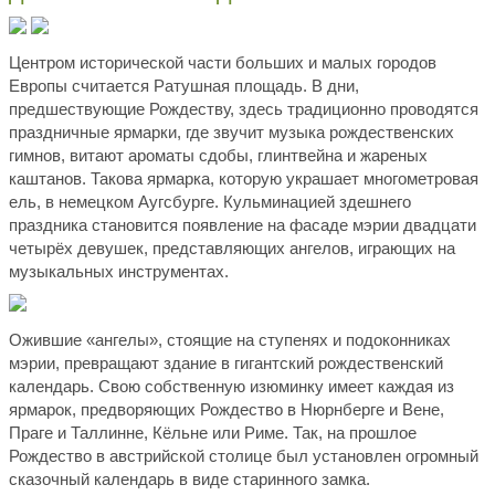
Центром исторической части больших и малых городов
Европы считается Ратушная площадь. В дни,
предшествующие Рождеству, здесь традиционно проводятся
праздничные ярмарки, где звучит музыка рождественских
гимнов, витают ароматы сдобы, глинтвейна и жареных
каштанов. Такова ярмарка, которую украшает многометровая
ель, в немецком Аугсбурге. Кульминацией здешнего
праздника становится появление на фасаде мэрии двадцати
четырёх девушек, представляющих ангелов, играющих на
музыкальных инструментах.
Ожившие «ангелы», стоящие на ступенях и подоконниках
мэрии, превращают здание в гигантский рождественский
календарь. Свою собственную изюминку имеет каждая из
ярмарок, предворяющих Рождество в Нюрнберге и Вене,
Праге и Таллинне, Кёльне или Риме. Так, на прошлое
Рождество в австрийской столице был установлен огромный
сказочный календарь в виде старинного замка.