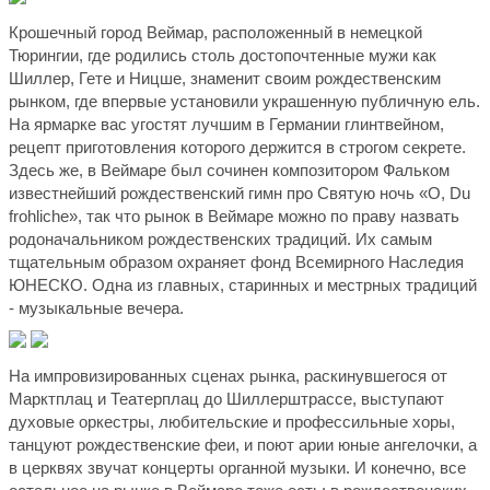
Крошечный город Веймар, расположенный в немецкой
Тюрингии, где родились столь достопочтенные мужи как
Шиллер, Гете и Ницше, знаменит своим рождественским
рынком, где впервые установили украшенную публичную ель.
На ярмарке вас угостят лучшим в Германии глинтвейном,
рецепт приготовления которого держится в строгом секрете.
Здесь же, в Веймаре был сочинен композитором Фальком
известнейший рождественский гимн про Святую ночь «O, Du
frohliche», так что рынок в Веймаре можно по праву назвать
родоначальником рождественских традиций. Их самым
тщательным образом охраняет фонд Всемирного Наследия
ЮНЕСКО. Одна из главных, старинных и местрных традиций
- музыкальные вечера.
На импровизированных сценах рынка, раскинувшегося от
Марктплац и Театерплац до Шиллерштрассе, выступают
духовые оркестры, любительские и профессильные хоры,
танцуют рождественские феи, и поют арии юные ангелочки, а
в церквях звучат концерты органной музыки. И конечно, все