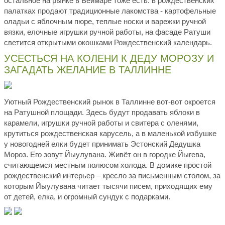
остальное на рынке в Веймаре тоже есть: в рождественских
палатках продают традиционные лакомства - картофельные
оладьи с яблочным пюре, теплые носки и варежки ручной
вязки, елочные игрушки ручной работы, на фасаде Ратуши
светится открытыми окошками Рождественский календарь.
УСЕСТЬСЯ НА КОЛЕНИ К ДЕДУ МОРОЗУ И
ЗАГАДАТЬ ЖЕЛАНИЕ В ТАЛЛИННЕ
Уютный Рождественский рынок в Таллинне вот-вот окроется
на Ратушной площади. Здесь будут продавать яблоки в
карамели, игрушки ручной работы и свитера с оленями,
крутиться рождественская карусель, а в маленькой избушке
у новогодней елки будет принимать Эстонский Дедушка
Мороз. Его зовут Йыулувана. Живёт он в городке Йыгева,
считающемся местным полюсом холода. В домике простой
рождественский интерьер – кресло за письменным столом, за
которым Йыулувана читает тысячи писем, приходящих ему
от детей, елка, и огромный сундук с подарками.