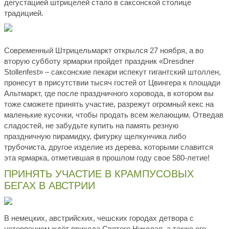
дегустацией штрицелей стало в саксонской столице
традицией.
Современный Штрицельмаркт открылся 27 ноября, а во
вторую субботу ярмарки пройдет праздник «Dresdner
Stollenfest» – саксонские пекари испекут гигантский штоллен,
пронесут в присутствии тысяч гостей от Цвингера к площади
Альтмаркт, где после праздничного хоровода, в котором вы
тоже сможете принять участие, разрежут огромный кекс на
маленькие кусочки, чтобы продать всем желающим. Отведав
сладостей, не забудьте купить на память резную
праздничную пирамидку, фигурку щелкунчика либо
трубочиста, другое изделие из дерева, которыми славится
эта ярмарка, отметившая в прошлом году свое 580-летие!
ПРИНЯТЬ УЧАСТИЕ В КРАМПУСОВЫХ
БЕГАХ В АВСТРИИ
В немецких, австрийских, чешских городах детвора с
нетерпением ждёт прихода Святого Николая, а также его