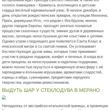
«злого» помощника – Крампуса, вселяющего в детские
сердца весёлый карнавальный ужас. В начале декабря, в
день открытия рождественских ярмарок, по улицам Мюнхена,
Праги, деревушки Иглс, что рядом с Инсбруком, многих
других городов Европы, проходят рогатые-лохматые
процессии сказочных существ, зимних духов в деревянных
масках, грозящих непослушным детям хлыстами и цепями.
Однако утром следующего дня появляется Санта Клаус в
епископской митре и со свитой гномов. Он успокаивает
бесчинствующих духов зимы, которые тоже принимают
участие в раздаче подарков, конфет и печенья. А когда все
дети прощены за непослушание и наделены подарками,
можно полностью окунуться в ярмарочную атмосферу с её
гирляндами и ёлочными игрушками, ароматами сладостей,
корицы и мёда, сувенирами, предметами народного
творчества, изделиями ремесленников.
ВЫДУТЬ ШАР У СТЕКЛОДУВА В МЕРАНО
Неподалеку от австрийско-итальянской границы, в провинции