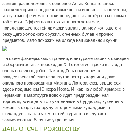
замков, расположенных севернее Альп. Когда-то здесь
находили приют средневековые поэты и певцы – тангейзеры,
и эту атмосферу мастерски передают волонтёры в костюмах
той эпохи. Эффектно выглядят шпагоглотатели,
привлекающие гостей ярмарки заглатыванием колющего и
режущего холодного оружия, огненных булав и прочих
предметов, мало похожих на блюда национальной кухни.
На фоне фахверковых строений, в антураже газовых фонарей
и оборонительных переходов XIII столетия, трюки выглядят
очень правдоподобно. Так и ждёшь появления в
рождественской сказке заплутавшего рыцаря или даже
опального проповедника Мартина Лютера, скрывавшегося
здесь под именем Юнкера Йорга. И, как на любой ярмарке в
Германии, в Вартбурге вовсю идёт предпраздничная
торговля, виноделы торгуют винами в бурдюках, кузнецы в
кожаных фартуках орудуют огромными кувалдами, а
стеклодувы на глазах у гостей–туристов выдувают
замысловатые ёлочные украшения.
ДАТЬ ОТСЧЕТ РОЖДЕСТВУ