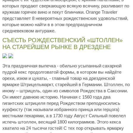
которых продают сверкающую всякую всячину, разливают по
кружкам горячее вино и пекут блинчики. Orange Traveler
представляет 8 невероятных рождественских удовольствий,
которые можно найти в в этом предпраздничном
средневековом антураже.
СЪЕСТЬ РОЖДЕСТВЕНСКИЙ «ШТОЛЛЕН»
НА СТАРЕЙШЕМ РЫНКЕ В ДРЕЗДЕНЕ
Эта праздничная выпечка - обильно усыпанный сахарной
пудрой кекс продолговатой формы, в котором вы найдёте
орехи, изюм и цукаты, - главный товар на дрезденской
ярмарке Штрицельмаркт, старейшей в Германии. Штоллен, по
иному – штрицель, один из символов Рождества в Саксонии.
Он имеет давнюю историю. Начиная с 1560 года два
гигантских штрицеля перед Рождеством преподносились
курфюсту (так называли избранного принца или герцога)
местными пекарями, а в 1730 году Август Сильный повелел
испечь штоллен, весящий 1800 килограммов. Этого кекса
хватило на 24 тысячи гостей! С тех пор открывать ярмарку