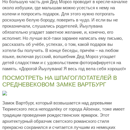
Но большую часть дня Дед Мороз проводит в кресле-качалке
около избушки, где малышам можно усесться к нему на
колени и попросить подарок. Для этого нужно потрогать
роскошную белую бороду, поверить в чудо. И если вы не
проказничали, слушались родителей, Йыулувана
обязательно угадает заветное желание, и, конечно, его
исполнит. Но лучше всё-таки заранее написать ему письмо,
рассказать об учёбе, успехах, о том, какой подарок вы
хотели бы получить. В конце беседы, причём – на любом
языке, включая русский, волшебник Дед Мороз угощает
детей сладостями и с удовольствием фотографируется на
память. «Дорогой Йыулувана! Я весь год вела себя хорошо!»
ПОСМОТРЕТЬ НА ШПАГОГЛОТАТЕЛЕЙ В
СРЕДНЕВЕКОВОМ ЗАМКЕ ВАРТБУРГ
Замок Вартбург, который возвышается над деревьями
Тюрингского леса неподалёку от города Айзенах, тоже имеет
традиции проведения рождественских ярмарок. Этот
архитектурный образчик светского романского стиля
прекрасно сохранился и считается лучшим из немецких