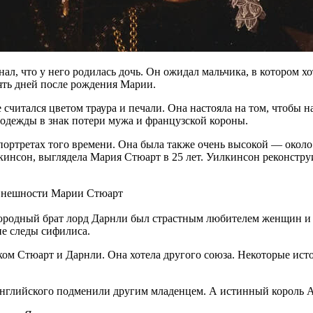
нал, что у него родилась дочь. Он ожидал мальчика, в котором х
пять дней после рождения Марии.
считался цветом траура и печали. Она настояла на том, чтобы на
 одежды в знак потери мужа и французской короны.
 портретах того времени. Она была также очень высокой — около
инсон, выглядела Мария Стюарт в 25 лет. Уилкинсон реконстру
юродный брат лорд Дарнли был страстным любителем женщин и н
ие следы сифилиса.
аком Стюарт и Дарнли. Она хотела другого союза. Некоторые ист
Английского подменили другим младенцем. А истинный король А