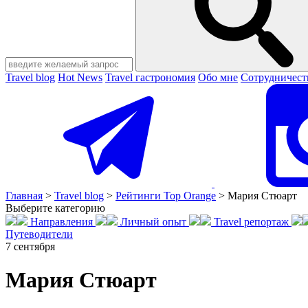
Travel blog
Hot News
Travel гастрономия
Обо мне
Сотрудничест
Главная
>
Travel blog
>
Рейтинги Top Orange
>
Мария Стюарт
Выберите категорию
Направления
Личный опыт
Travel репортаж
Путеводители
7
сентября
Мария Стюарт