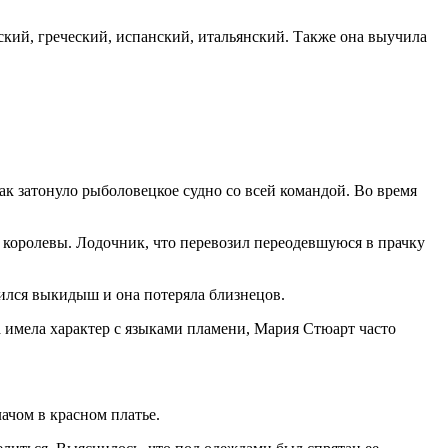
ский, греческий, испанский, итальянский. Также она выучила
ак затонуло рыболовецкое судно со всей командой. Во время
 королевы. Лодочник, что перевозил переодевшуюся в прачку
учился выкидыш и она потеряла близнецов.
а имела характер с языками пламени, Мария Стюарт часто
лачом в красном платье.