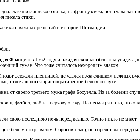
 диалекте шотландского языка, на французском, понимала латин
ия писала стихи.
а каких-то важных решений в истории Шотландии.
юбви.
ая Францию в 1562 году и ожидая свой корабль, она увидела, к
ьнейший туман. Что тоже считалось нехорошим знаком.
 Стюарт держали пленницей, не удался из-за слишком нежных рук
тные, отличающиеся аристократической белизной руки.
нна от своего третьего мужа графа Босуэлла. Из-за болезни сл
сквош, футбол, любила верховую езду. Но несмотря на то, что он
вела свою последнюю ночь перед казнью. Точно никто не знает.
аще с белым покрывалом. Сбросив плащ, она предстала перед па