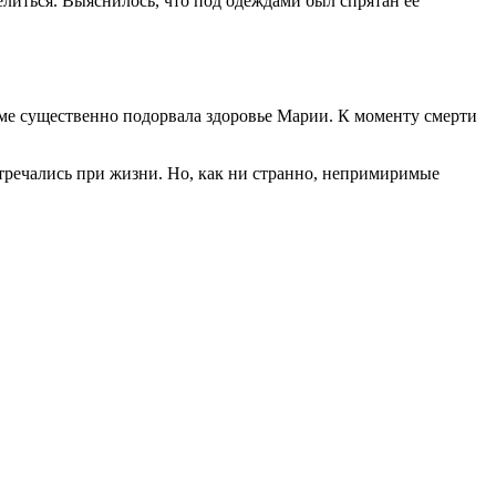
велиться. Выяснилось, что под одеждами был спрятан ее
рьме существенно подорвала здоровье Марии. К моменту смерти
стречались при жизни. Но, как ни странно, непримиримые