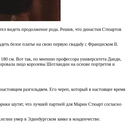
отел видеть продолжение рода. Решив, что династия Стюартов
деть белое платье на свою первую свадьбу с Франциском II.
 180 см. Вот так, по мнению профессора университета Данди,
ировала лицо королевы Шотландии на основе портретов и
астоящим разгильдяем. Его череп, который в настоящее время
орики шутят, что лучшей партией для Марии Стюарт согласно
нглии умер в Эдинбургском замке в младенчестве.