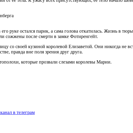
ии от ее тела. К ужасу всех присутствующих, ее тело начало ше
 его руке остался парик, а сама голова откатилась. Жизнь в тю
ыли сожжены после смерти в замке Фотиренгейт.
лицу со своей кузиной королевой Елизаветой. Они никогда не в
тве, правда вне поля зрения друг друга.
ертополохи, которые прозвали слезами королевы Марии.
канал в телеграм