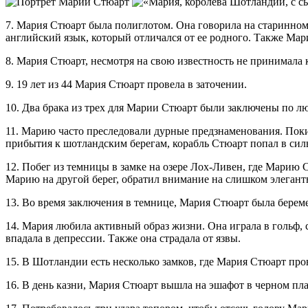
7. Мария Стюарт была полиглотом. Она говорила на старинном
английский язык, который отличался от ее родного. Также Мар
8. Мария Стюарт, несмотря на свою известность не принимал
9. 19 лет из 44 Мария Стюарт провела в заточении.
10. Два брака из трех для Марии Стюарт были заключены по л
11. Марию часто преследовали дурные предзнаменования. Покид
прибытия к шотландским берегам, корабль Стюарт попал в сил
12. Побег из темницы в замке на озере Лох-Ливен, где Марию
Марию на другой берег, обратил внимание на слишком элеган
13. Во время заключения в темнице, Мария Стюарт была береме
14. Мария любила активный образ жизни. Она играла в гольф, 
впадала в депрессии. Также она страдала от язвы.
15. В Шотландии есть несколько замков, где Мария Стюарт про
16. В день казни, Мария Стюарт вышла на эшафот в черном пл