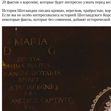
20 фактов о королеве, которые будет интересно узнать перед 
История Шотландии писана кровью, вереском, храбростью, ко
Если вы не особо интересовались историей Шотландского Коро
некоторые факты, которые без сомнения, добавят историческо