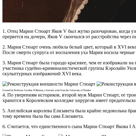
1. Отец Марии Стюарт Яков V был жутко разочарован, когда уз
прервется на дочери, Яков V скончался от расстройства через 
2. Мария Стюарт очень любила белый цвет, который в XVI веке 
После смерти супруга от воспаления уха Мария носила черные
3. Мария Стюарт была гораздо красивее, чем ее изображали на
участника судебно-криминалистической группы Кэролайн Уилк
скульптурных изображений XVI века.
Created by Professor Caroline Wilkinson, a forensic artist from the University of Dundee
4. По уверениям историков, второй муж Марии Стюарт, ее тро
хранится в Королевском колледже хирургов имеет предательск
5. Английская королева Елизавета была крайне недовольна бр
тому времени была бы сама Елизавета.
6. Считается, что единственного сына Марии Стюарт Якова I 