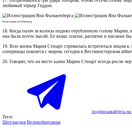
17. Потребовалось три удара топором, чтобы отсечь голову Мар
любимый терьер Геддон.
Иллюстрации Jan Falkenberg
18. Когда палач за волосы поднял отрубленную голову Марии, в
она была почти лысой. Ее вещи: платье, распятие и писание б
19. Всю жизнь Мария Стюарт стремилась встретиться лицом к 
соперницы покоятся с миром, сегодня в Вестминстерском аббатс
20. Говорят, что на месте казни Марии Стюарт всегда росли ч
подписывайтесь на 
Теги:
Шотландия
Великобритания