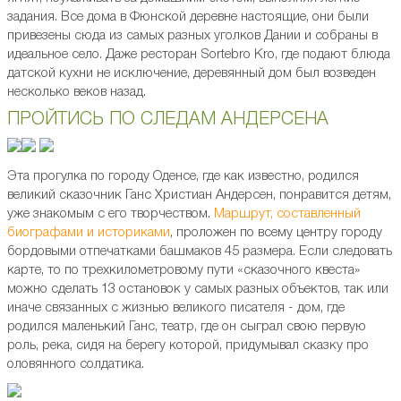
задания. Все дома в Фюнской деревне настоящие, они были
привезены сюда из самых разных уголков Дании и собраны в
идеальное село. Даже ресторан Sortebro Kro, где подают блюда
датской кухни не исключение, деревянный дом был возведен
несколько веков назад.
ПРОЙТИСЬ ПО СЛЕДАМ АНДЕРСЕНА
Эта прогулка по городу Оденсе, где как известно, родился
великий сказочник Ганс Христиан Андерсен, понравится детям,
уже знакомым с его творчеством.
Маршрут, составленный
биографами и историками
, проложен по всему центру городу
бордовыми отпечатками башмаков 45 размера. Если следовать
карте, то по трехкилометровому пути «сказочного квеста»
можно сделать 13 остановок у самых разных объектов, так или
иначе связанных с жизнью великого писателя - дом, где
родился маленький Ганс, театр, где он сыграл свою первую
роль, река, сидя на берегу которой, придумывал сказку про
оловянного солдатика.