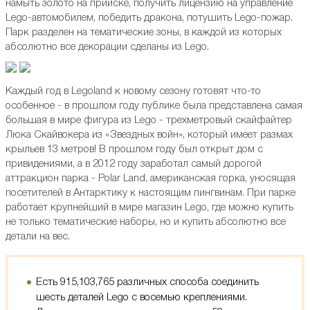
намыть золото на прииске, получить лицензию на управление
Lego-автомобилем, победить дракона, потушить Lego-пожар.
Парк разделен на тематические зоны, в каждой из которых
абсолютно все декорации сделаны из Lego.
Каждый год в Legoland к новому сезону готовят что-то
особенное - в прошлом году публике была представлена самая
большая в мире фигура из Lego - трехметровый скайфайтер
Люка Скайвокера из «Звездных войн», который имеет размах
крыльев 13 метров! В прошлом году был открыт дом с
привидениями, а в 2012 году заработал самый дорогой
аттракцион парка - Polar Land, американская горка, уносящая
посетителей в Антарктику к настоящим пингвинам. При парке
работает крупнейший в мире магазин Lego, где можно купить
не только тематические наборы, но и купить абсолютно все
детали на вес.
Есть 915,103,765 различных способа соединить
шесть деталей Lego с восемью креплениями.