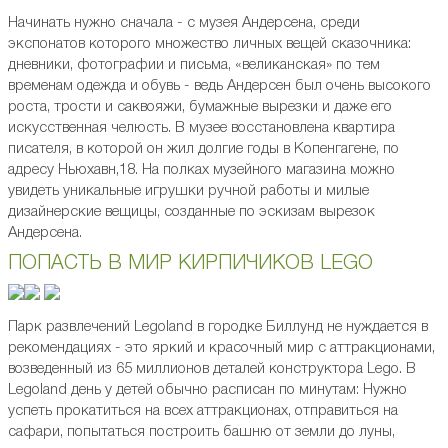
Начинать нужно сначала - с музея Андерсена, среди
экспонатов которого множество личных вещей сказочника:
дневники, фотографии и письма, «великанская» по тем
временам одежда и обувь - ведь Андерсен был очень высокого
роста, трости и саквояжи, бумажные вырезки и даже его
искусственная челюсть. В музее восстановлена квартира
писателя, в которой он жил долгие годы в Копенгагене, по
адресу Ньюхавн,18. На полках музейного магазина можно
увидеть уникальные игрушки ручной работы и милые
дизайнерские вещицы, созданные по эскизам вырезок
Андерсена.
ПОПАСТЬ В МИР КИРПИЧИКОВ LEGO
Парк развлечений Legoland в городке Биллунд не нуждается в
рекомендациях - это яркий и красочный мир с аттракционами,
возведенный из 65 миллионов деталей конструктора Lego. В
Legoland день у детей обычно расписан по минутам: Нужно
успеть прокатиться на всех аттракционах, отправиться на
сафари, попытаться построить башню от земли до луны,