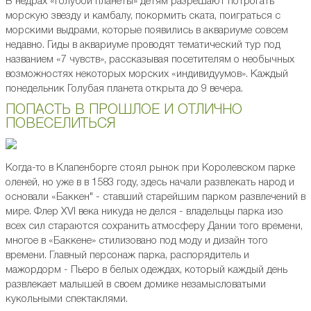
В недрах «Голубой планеты» детям разрешают потрогать
морскую звезду и камбалу, покормить ската, поиграться с
морскими выдрами, которые появились в аквариуме совсем
недавно. Гиды в аквариуме проводят тематический тур под
названием «7 чувств», рассказывая посетителям о необычных
возможностях некоторых морских «индивидуумов». Каждый
понедельник Голубая планета открыта до 9 вечера.
ПОПАСТЬ В ПРОШЛОЕ И ОТЛИЧНО
ПОВЕСЕЛИТЬСЯ
Когда-то в Клапенборге стоял рынок при Королевском парке
оленей, но уже в в 1583 году, здесь начали развлекать народ и
основали «Баккен" - ставший старейшим парком развлечений в
мире. Флер XVI века никуда не делся - владельцы парка изо
всех сил стараются сохранить атмосферу Дании того времени,
многое в «Баккене» стилизовано под моду и дизайн того
времени. Главный персонаж парка, распорядитель и
мажордорм - Пьеро в белых одеждах, который каждый день
развлекает малышей в своем домике незамысловатыми
кукольными спектаклями.