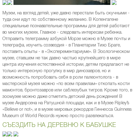
Музеи, на взгляд детей, уже давно перестали быть скучными -
туда они идут по собственному желанию. В Копенгагене
специальные познавательные программы для детей работают
во многих музеях. Главное - следовать интересам ребенка.
Отправить телеграмму азбукой Морзе можно в Музее почты и
телеграфа, изучить созвездия - в Планетарии Тихо Браге,
поставить опыты - в «Эксперементариуме». В Зоологическом
музее, ставшем не так давно частью крупнейшего в мире
центра изучения естественной истории, детям предлагают не
только интересную прогулку в мир динозавров, но и
возможность попробовать себя в роли палеонтолога - в
мастерской музея можно «по всем правилам» откопать кости
мамонтов, бронтозавров или саблезубых тигров. Кроме того, в
зоомузее можно даже отметить детский день рождения! В
музее Андерсена на Ратушной площади, как и в Музее Ripley’s
«Believe or not», и в музее мировых рекордов Гиннесса Guinness
Museum of World Records нужно просто развлекаться.
СЪЕЗДИТЬ НА ДЕРЕВНЮ К БАБУШКЕ