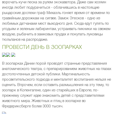
ворочать кучи песка за рулем экскаватора. Даже сам хозяин
иногда любит подурачиться - облачившись в настоящие
рыцарские доспехи граф Михаэль гоняет время от времени по
гравийным дорожкам на сигвее. Замок Эгесков - одно из
любимых датчанами мест выходного дня. Сюда едут гулять по
угодьям и зеленым лабиринтам, устраивать пикники на свежем
воздухе, рыбачить в замковых прудах и покупать луковицы
тюльпанов на распродаже.
ПРОВЕСТИ ДЕНЬ В ЗООПАРКАХ
В зоопарках Дании порой проводят странные представления
анатомического театра, с препарированием животных на глазах
достопочтенных детской публики. Маргинальность
просветительского подхода и менталитет воспитания нельзя не
оценить. Впрочем, если оставить размышления на эту тему, то
зоопарк в Копенгагене, один из старейших в Европе, по-
прежнему служит идее знакомить детей с представителями
животного мира. Животных и птиц в зоопарке во
Фредериксберге более 3000 тысяч.