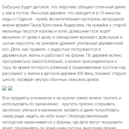
Бабушка будет датской, что, впрочем, обещает отличный денек
у нее в гостях. Фюнская деревня, что находится в 15 минутах
езды от Оденсе - музей, восхитительная пастораль загородной
жизни времен Ганса Христиана Андерсена. На лужайке у старой
мельницы пасутся коровы и кони, домашние гуси ходят
вальяжно от дома к дому, в свинарнике хрюкают довольные и
сытые поросята, на сеновале дремлет упитанный деревенский
кот. Дети, как правило, с радостью погружаются в
деревенскую жизнь и работают на ферме. По деревне можно
прогуливаться самостоятельно, а можно присоединиться к
туру, во время которого ряженый в средневековый костюм гид,
расскажет о жизни в датской деревне XIX века, покажет старую
школу, проведет внутрь обычных сельских домов.
Все предметы в комнатах и на кухнях смело можно трогать и
использовать по назначению - крутить прялки, открывать
заслонки, улечься в маленькую кровать и даже попробовать
смеха ради, надеть на себя хомут. Непродолжительная
экскурсия заканчивается у фермы, где дети могут покормить
ягнят, поухаживать за домашним скотом, выполняя легкие