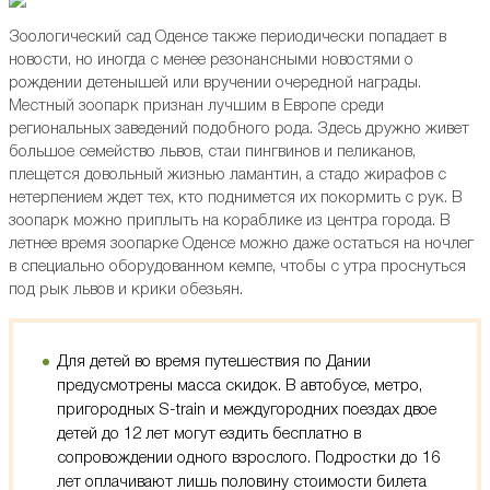
Зоологический сад Оденсе также периодически попадает в
новости, но иногда с менее резонансными новостями о
рождении детенышей или вручении очередной награды.
Местный зоопарк признан лучшим в Европе среди
региональных заведений подобного рода. Здесь дружно живет
большое семейство львов, стаи пингвинов и пеликанов,
плещется довольный жизнью ламантин, а стадо жирафов с
нетерпением ждет тех, кто поднимется их покормить с рук. В
зоопарк можно приплыть на кораблике из центра города. В
летнее время зоопарке Оденсе можно даже остаться на ночлег
в специально оборудованном кемпе, чтобы с утра проснуться
под рык львов и крики обезьян.
Для детей во время путешествия по Дании
предусмотрены масса скидок. В автобусе, метро,
пригородных S-train и междугородних поездах двое
детей до 12 лет могут ездить бесплатно в
сопровождении одного взрослого. Подростки до 16
лет оплачивают лишь половину стоимости билета