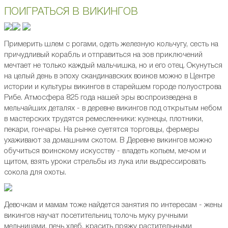
ПОИГРАТЬСЯ В ВИКИНГОВ
Примерить шлем с рогами, одеть железную кольчугу, сесть на
причудливый корабль и отправиться на зов приключений
мечтает не только каждый мальчишка, но и его отец. Окунуться
на целый день в эпоху скандинавских воинов можно в Центре
истории и культуры викингов в старейшем городе полуострова
Рибе. Атмосфера 825 года нашей эры воспроизведена в
мельчайших деталях - в деревне викингов под открытым небом
в мастерских трудятся ремесленники: кузнецы, плотники,
пекари, гончары. На рынке суетятся торговцы, фермеры
ухаживают за домашним скотом. В Деревне викингов можно
обучиться воинскому искусству - владеть копьем, мечом и
щитом, взять уроки стрельбы из лука или выдрессировать
сокола для охоты.
Девочкам и мамам тоже найдется занятия по интересам - жены
викингов научат посетительниц толочь муку ручными
мельницами, печь хлеб, красить пряжу растительными