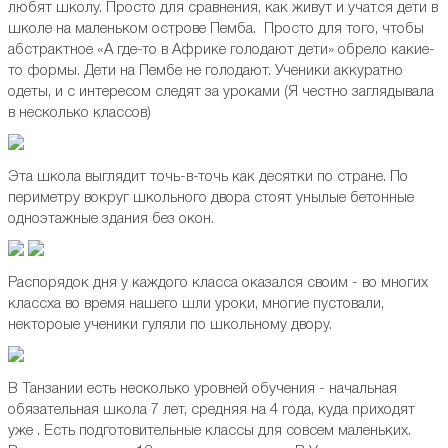
любят школу. Просто для сравнения, как живут и учатся дети в
школе на маленьком острове Пемба. Просто для того, чтобы
абстрактное «А где-то в Африке голодают дети» обрело какие-
то формы. Дети на Пембе не голодают. Ученики аккуратно
одеты, и с интересом следят за уроками (Я честно заглядывала
в несколько классов)
Эта школа выглядит точь-в-точь как десятки по стране. По
периметру вокруг школьного двора стоят унылые бетонные
одноэтажные здания без окон.
Распорядок дня у каждого класса оказался своим - во многих
классха во время нашего шли уроки, многие пустовали,
нектороые ученики гуляли по школьному двору.
В Танзании есть несколько уровней обучения - начальная
обязательная школа 7 лет, средняя на 4 года, куда приходят
уже . Есть подготовительные классы для совсем маленьких.