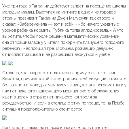
Уже три года в Танзании действует запрет на посещение школы
молодым мамам. Выступая на митинге в одном из городов
страны президент Танзании Джон Магуфули так строго и
сказал: «Забеременела — вот и всё!», - ибо нечего уходить с
уроков ребенка кормить. Публика тогда аплодировала. « А что
вы хотите, чтобы после решения математических уравнений
она отпрашивалась у учителя покормить плачущего голодного
ребенка?» - вопрошал пре. В общем, рожавших девушек
отчисляют из школ и не разрешают вернуться к учебе.
Странно, что запрет этот наложен напрямую на школьниц.
Кажется, причина такой катастрофической ситуации в том, что
большинство молодых мам живут в нищете, они неграмотны и у
них нет никакого надлежащего медицинского обслуживания,
как и в целом в стране нет никакого контроля за
рождаемостью. И если в столице с этим попроще, то на Пембе
ситуация предположительно стоит остро.
Парты есть далеко не во всех классах. В большинстве