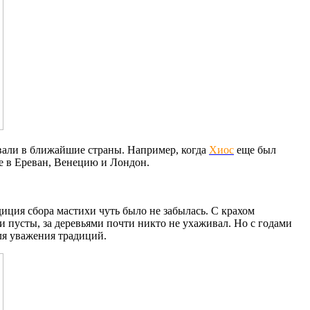
овали в ближайшие страны. Например, когда
Хиос
еще был
же в Ереван, Венецию и Лондон.
диция сбора мастихи чуть было не забылась. С крахом
 пусты, за деревьями почти никто не ухаживал. Но с годами
для уважения традиций.