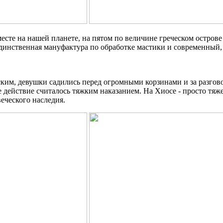
те на нашей планете, на пятом по величине греческом острове Хи
 единственная мануфактура по обработке мастики и современный
ским, девушки садились перед огромными корзинами и за разго
ное действие считалось тяжким наказанием. На Хиосе - просто 
еческого наследия.