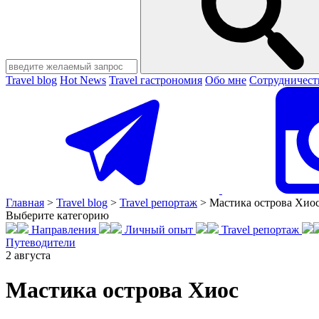
Travel blog
Hot News
Travel гастрономия
Обо мне
Сотрудничест
Главная
>
Travel blog
>
Travel репортаж
>
Мастика острова Хио
Выберите категорию
Направления
Личный опыт
Travel репортаж
Путеводители
2
августа
Мастика острова Хиос