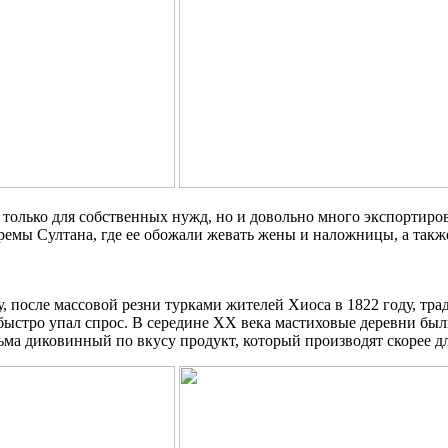
е только для собственных нужд, но и довольно много экспортир
ремы Султана, где ее обожали жевать жены и наложницы, а так
у, после массовой резни турками жителей Хиоса в 1822 году, тра
ыстро упал спрос. В середине XX века мастиховые деревни были
сьма диковинный по вкусу продукт, который производят скорее 