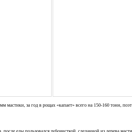
мм мастики, за год в рощах «капает» всего на 150-160 тонн, поэт
, после еды пользовался зубочисткой, сделанной из дерева масти