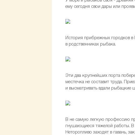
У море и рыбаков своя - древняя 
ему сегодня свои дары или прояв
История прибрежных городков в 
в родственниках рыбака.
Эти два крупнейших порта побере
местечка не составит труда. Прие
и высматривать вдали рыбацкие ш
В не самую легкую профессию при
гнушающиеся тяжелой работы. В м
Неторопливо заходят в гавань, з