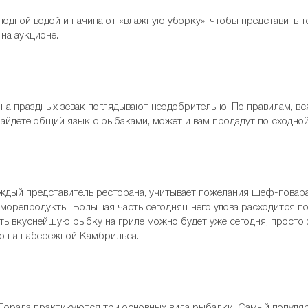
одной водой и начинают «влажную уборку», чтобы представить т
 на аукционе.
на праздных зевак поглядывают неодобрительно. По правилам, в
 найдете общий язык с рыбаками, может и вам продадут по сходно
ждый представитель ресторана, учитывает пожелания шеф-повара,
морепродукты. Большая часть сегодняшнего улова расходится по 
ь вкуснейшую рыбку на гриле можно будет уже сегодня, просто з
но на набережной Камбрильса.