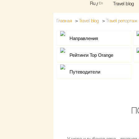
Ru
/
En
Travel blog
>
>
Главная
Travel blog
Travel репортаж
Направления
Рейтинги Top Orange
Путеводители
П