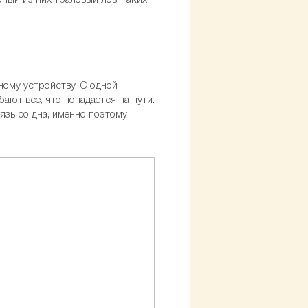
ый из них траловый лов, таких
ому устройству. С одной
ают все, что попадается на пути.
язь со дна, именно поэтому