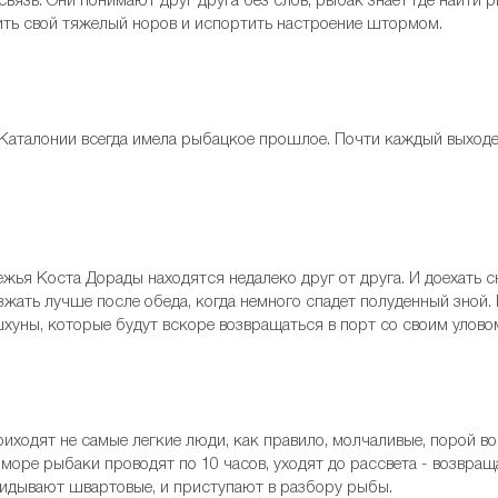
связь. Они понимают друг друга без слов, рыбак знает где найти 
ить свой тяжелый норов и испортить настроение штормом.
Каталонии всегда имела рыбацкое прошлое. Почти каждый выходе
жья Коста Дорады находятся недалеко друг от друга. И доехать 
зжать лучше после обеда, когда немного спадет полуденный зной. 
хуны, которые будут вскоре возвращаться в порт со своим улово
ходят не самые легкие люди, как правило, молчаливые, порой во
оре рыбаки проводят по 10 часов, уходят до рассвета - возвращ
акидывают швартовые, и приступают в разбору рыбы.