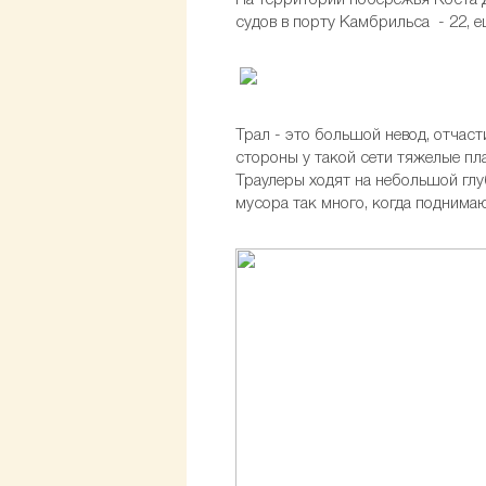
На территории побережья Коста Д
судов в порту Камбрильса - 22, е
Трал - это большой невод, отча
стороны у такой сети тяжелые пл
Траулеры ходят на небольшой глуб
мусора так много, когда поднимаю