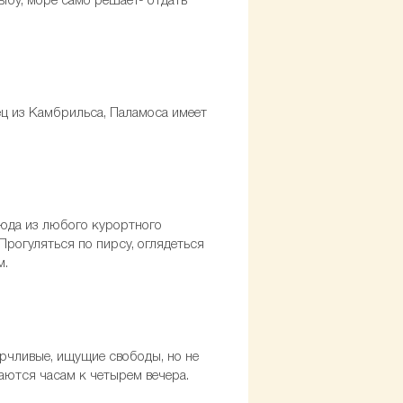
рыбу, море само решает- отдать
ц из Камбрильса, Паламоса имеет
сюда из любого курортного
Прогуляться по пирсу, оглядеться
м.
рчливые, ищущие свободы, но не
аются часам к четырем вечера.