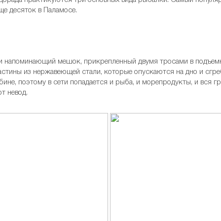
орада практикуются три основных вида рыбалки. Самый популярн
ще десяток в Паламосе.
сти напоминающий мешок, прикрепленный двумя тросами в подъемн
астины из нержавеющей стали, которые опускаются на дно и сгреб
ине, поэтому в сети попадается и рыба, и морепродукты, и вся гр
т невод.