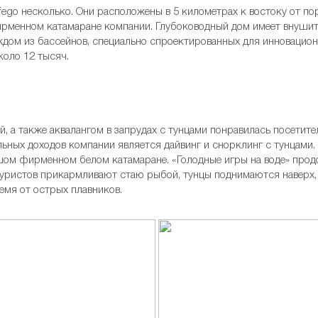
lfego несколько. Они расположены в 5 километрах к востоку от п
фирменном катамаране компании. Глубоководный дом имеет внуши
аждом из бассейнов, специально спроектированных для инновацион
коло 12 тысяч.
, а также аквалангом в запрудах с тунцами понравилась посетите
льных доходов компании является дайвинг и снорклинг с тунцам
шом фирменном белом катамаране. «Голодные игры на воде» прод
ристов прикармливают стаю рыбой, тунцы поднимаются наверх, 
ремя от острых плавников.