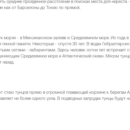
ить среднее пройденное расстояние в поисках места для нереста 
ие как от Барселоны до Токио по прямой.
х морях - в Мексиканском заливе и Средиземном море. Из года в 
 генной памяти. Некоторые - спустя 30 лет. В водах Гибралтарско
ыми сетями - лабиринтами. Здесь человек сотни лет встречает с
единяющим Средиземное море и Атлантический океан. Мясом тунца
т назад.
т стаю тунцов прямо в огромной плавающей корзине к берегам А
вляет не более одного узла. В подводных запрудах тунцы будут н