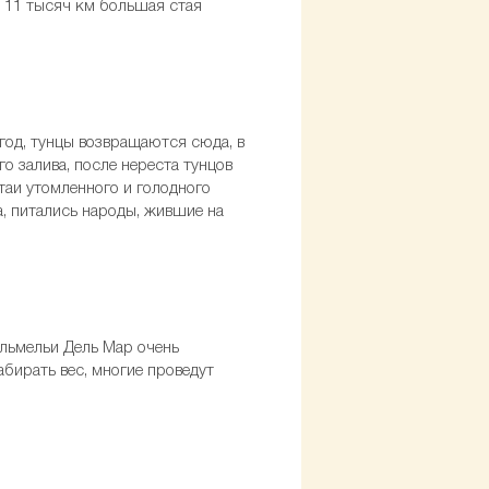
- 11 тысяч км большая стая
год, тунцы возвращаются сюда, в
го залива, после нереста тунцов
таи утомленного и голодного
, питались народы, жившие на
льмельи Дель Мар очень
абирать вес, многие проведут