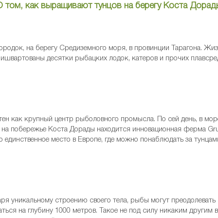
О том, как выращивают тунцов на берегу Коста Дорад
родок, на берегу Средиземного моря, в провинции Тарагона. Жизнь
ришвартованы десятки рыбацких лодок, катеров и прочих плавср
стен как крупный центр рыболовного промысла. По сей день, в мор
, на побережье Коста Дорады находится инновационная ферма Gr
о единственное место в Европе, где можно понаблюдать за тунцам
даря уникальному строению своего тела, рыбы могут преодолевать
каться на глубину 1000 метров. Такое не под силу никаким други