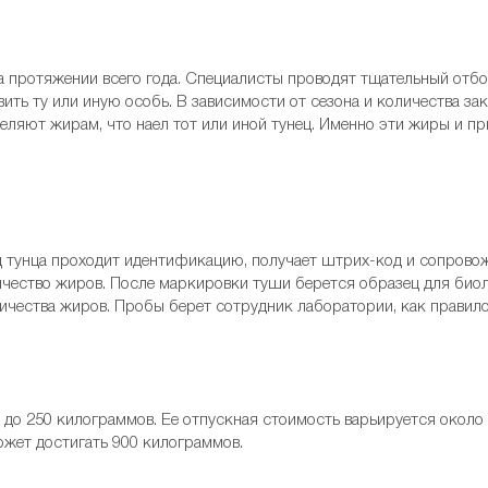
на протяжении всего года. Специалисты проводят тщательный отб
ить ту или иную особь. В зависимости от сезона и количества зак
еляют жирам, что наел тот или иной тунец. Именно эти жиры и п
ц тунца проходит идентификацию, получает штрих-код и сопрово
личество жиров. После маркировки туши берется образец для био
ичества жиров. Пробы берет сотрудник лаборатории, как правило,
 до 250 килограммов. Ее отпускная стоимость варьируется около 
может достигать 900 килограммов.