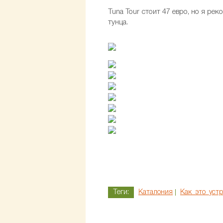
Tuna Tour стоит 47 евро, но я р
тунца.
Теги:
Каталония
Как_это_уст