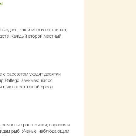
ы
 здесь, как и многие сотни лет,
едств. Каждый второй местный
е с рассветом уходят десятки
up Balfego, занимающаяся
и в их естественной среде
 громадные расстояния, пересекая
м видам рыб. Ученые, наблюдающим