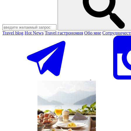
Travel blog
Hot News
Travel гастрономия
Обо мне
Сотрудничест