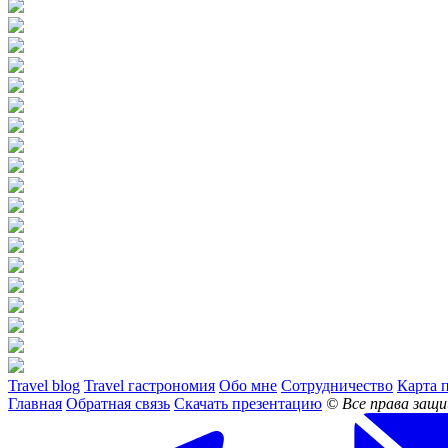
Travel blog
Travel гастрономия
Обо мне
Сотрудничество
Карта 
Главная
Обратная связь
Скачать презентацию
© Все права защ