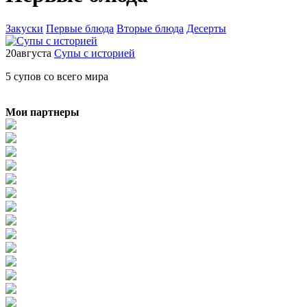
Закуски
Первые блюда
Вторые блюда
Десерты
20
августа
Супы с историей
5 супов со всего мира
Мои партнеры