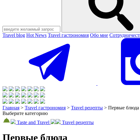
Travel blog
Hot News
Travel гастрономия
Обо мне
Сотрудничест
Главная
>
Travel гастрономия
>
Travel рецепты
>
Первые блюда
Выберите категорию
Taste and Travel
Travel рецепты
Первые блюда