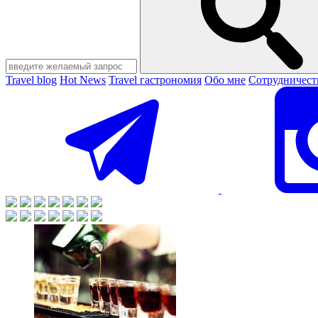
Travel blog
Hot News
Travel гастрономия
Обо мне
Сотрудничест