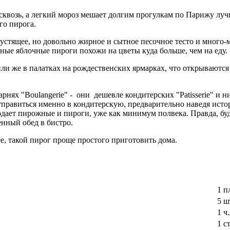
квозь, а легкий мороз мешает долгим прогулкам по Парижу лучш
го пирога.
рустящее, но довольно жирное и сытное песочное тесто и много-
ные яблочные пироги похожи на цветы куда больше, чем на еду.
ли же в палатках на рождественских ярмарках, что открываются
нях "Boulangerie" - они дешевле кондитерских "Patisserie" и н
отправиться именно в кондитерскую, предварительно наведя ист
родает пирожные и пироги, уже как минимум полвека. Правда, буд
енный обед в бистро.
е, такой пирог проще простого приготовить дома.
1 п
5 ш
1 ч
1 с