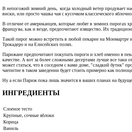
В непогожий зимний день, когда холодный ветер продувает нас
виски, или просто чашка чая с кусочком классического яблочно
В отличие от американцев, которые любят в зимних пирогах х
французы, как и везде, предпочитают изящество. Их традицион
Такой пирог можно встретить в любой пекарне на Монмартре и
Трокадеро и на Елисейских полях.
Парижане предпочитают покупать пироги и хлеб именно в пекар
качестве. А вот за более сложными десертами лучше все таки 
может статься, что в соседнем с вами доме, "сладкий бутик" п
чаепитие в таком заведении будет стоить примерно как полноц
Ну а если Париж пока лишь значится в ваших планах на будуще
ИНГРЕДИЕНТЫ
Слоеное тесто
Крупные, сочные яблоки
Корица
Ваниль