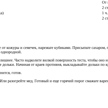
От 
2 с
а)
1 ч.
2 с
е от кожуры и семечек, нарежьте кубиками. Присыпьте сахаром, п
и однородной.
 лишнее. Часто надколите вилкой поверхность теста, чтобы оно 
ие дольки. Начиная от краев противня, выкладывайте дольки по 
нится, готов.
ко. Или разогрейте мед. Готовый и еще горячий пирог смажьте ва