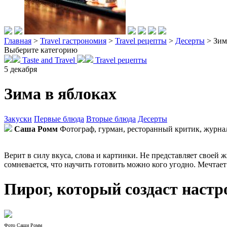
Главная
>
Travel гастрономия
>
Travel рецепты
>
Десерты
>
Зим
Выберите категорию
Taste and Travel
Travel рецепты
5
декабря
Зима в яблоках
Закуски
Первые блюда
Вторые блюда
Десерты
Саша Ромм
Фотограф, гурман, ресторанный критик, журна
Верит в силу вкуса, слова и картинки. Не представляет своей 
сомневается, что научить готовить можно кого угодно. Мечтае
Пирог
,
который
создаст
настр
Фото Саши Ромм