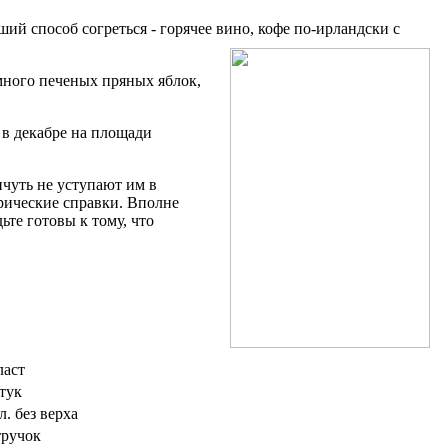
ий способ согреться - горячее вино, кофе по-ирландски с
много печеных пряных яблок,
 в декабре на площади
ичуть не уступают им в
орические справки. Вполне
ьте готовы к тому, что
ласт
тук
.л. без верха
тручок