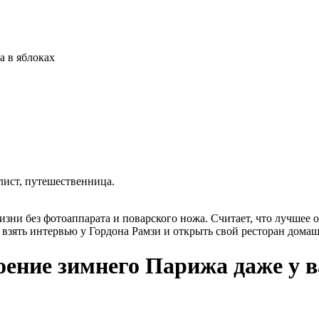
а в яблоках
лист, путешественница.
жизни без фотоаппарата и поварского ножа. Считает, что лучшее 
т взять интервью у Гордона Рамзи и открыть свой ресторан дома
оение
зимнего
Парижа
даже
у
в