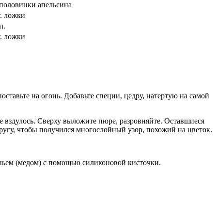
половинки апельсина
т. ложки
л.
т. ложки
оставьте на огонь. Добавьте специи, цедру, натертую на самой
не вздулось. Сверху выложите пюре, разровняйте. Оставшиеся
кругу, чтобы получился многослойный узор, похожий на цветок.
реньем (медом) с помощью силиконовой кисточки.