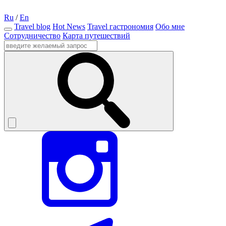
Ru
/
En
Travel blog
Hot News
Travel гастрономия
Обо мне
Сотрудничество
Карта путешествий