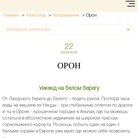
>
>
>
Орон
Главная
Travel blog
Направления
Выберите категорию
22
ФЕВРАЛЯ
ОРОН
Уикенд на белом берегу
От Лазурного берега до Белого - подать рукой. Полтора часа
езды на машине из Ниццы - три глобальные сплетни по дороге
и ты в Ороне - крошечном городке в Альпах, где ты можешь
остаться в абсолютном уединении на широких трассах
горнолыжного курорта. Роскошь побыть один на один с
белыми горами в Европе уже мало где можно cебе позволить.