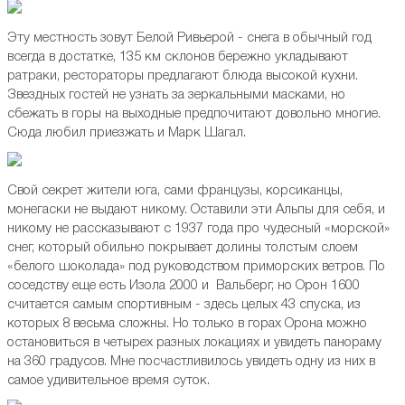
Эту местность зовут Белой Ривьерой - снега в обычный год
всегда в достатке, 135 км склонов бережно укладывают
ратраки, рестораторы предлагают блюда высокой кухни.
Звездных гостей не узнать за зеркальными масками, но
сбежать в горы на выходные предпочитают довольно многие.
Сюда любил приезжать и Марк Шагал.
Свой секрет жители юга, сами французы, корсиканцы,
монегаски не выдают никому. Оставили эти Альпы для себя, и
никому не рассказывают с 1937 года про чудесный «морской»
снег, который обильно покрывает долины толстым слоем
«белого шоколада» под руководством приморских ветров. По
соседству еще есть Изола 2000 и Вальберг, но Орон 1600
считается самым спортивным - здесь целых 43 спуска, из
которых 8 весьма сложны. Но только в горах Орона можно
остановиться в четырех разных локациях и увидеть панораму
на 360 градусов. Мне посчастливилось увидеть одну из них в
самое удивительное время суток.