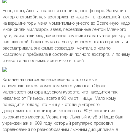
Ночь, горы, Альпы, трассы и нет ни одного фонаря. Заглушив
мотор снегомобиля, я восторженно «ахаю» - в кромешной тьме
на вершине горы меня моментально унесло во Вселенную: надо
мной сияли миллиарды звезд, перевязанные лентой Млечного
пути, маяковали хладнокровные спутники наматывающие круги
над планетой. Лежа прямо на снегу пологого плато вершины, я
рассматривала знакомые созвездия, мечтала о чем-то
красивом и пребывала в состоянии полного восторга. И почему
я никогда не поднималась ночью в горы?
Катание на снегоходе неожиданно стало самым
запоминающимся моментом моего уикенда в Ороне -
малоизвестном французском курорте, что находится так
недалеко от Ривьеры, всего в 90 км от Ниццы. Мало кому
приходит в голову, что Ницца - столица «горного
департамента», территория которого на 80% состоит из
высоких гор массива Меркантур. Лыжный клуб в Ницце был
учрежден аж в 1909 году, который регулярно проводил
соревнования по разнообразным лыжным дисциплинам в