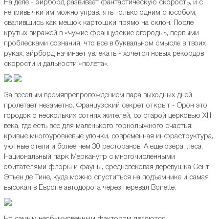
На деле - эйрборд развивает фантастическую скорость, и с
непривычки им можно управлять только одним способом,
свалившись как мешок картошки прямо на склон. После
крутых виражей в «чужие французские огороды», первыми
проблесками сознания, что все в буквальном смысле в твоих
руках, эйрборд начинает увлекать - хочется новых рекордов
скорости и дальности «полета».
За веселым времяпрепровождением пара выходных дней
пролетает незаметно. Французский секрет открыт - Орон это
городок о нескольких сотнях жителей, со старой церковью XIII
века, где есть все для маленького горнолыжного счастья:
кривые многоуровневые улочки, современная инфраструктура,
уютные отели и более чем 30 ресторанов! А еще озера, леса,
Национальный парк Мерканутр с многочисленными
обитателями флоры и фауны, средневековая деревушка Сент
Этьен де Тине, куда можно спуститься на подъемнике и самая
высокая в Европе автодорога через перевал Bonette.