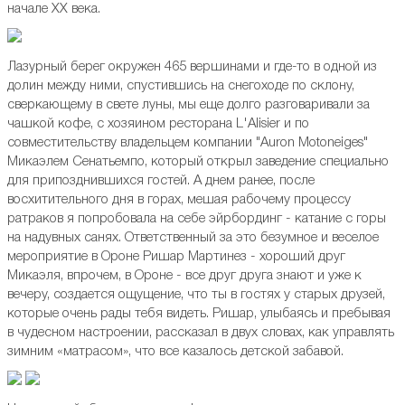
начале XX века.
Лазурный берег окружен 465 вершинами и где-то в одной из
долин между ними, спустившись на снегоходе по склону,
сверкающему в свете луны, мы еще долго разговаривали за
чашкой кофе, с хозяином ресторана L'Alisier и по
совместительству владельцем компании "Auron Motoneiges"
Микаэлем Сенатьемпо, который открыл заведение специально
для припозднившихся гостей. А днем ранее, после
восхитительного дня в горах, мешая рабочему процессу
ратраков я попробовала на себе эйрбординг - катание с горы
на надувных санях. Ответственный за это безумное и веселое
мероприятие в Ороне Ришар Мартинез - хороший друг
Микаэля, впрочем, в Ороне - все друг друга знают и уже к
вечеру, создается ощущение, что ты в гостях у старых друзей,
которые очень рады тебя видеть. Ришар, улыбаясь и пребывая
в чудесном настроении, рассказал в двух словах, как управлять
зимним «матрасом», что все казалось детской забавой.