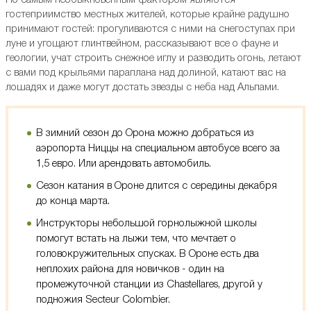
Но самым необыкновенным фактором являются
гостеприимство местных жителей, которые крайне радушно
принимают гостей: прогуливаются с ними на снегоступах при
луне и угощают глинтвейном, рассказывают все о фауне и
геологии, учат строить снежное иглу и разводить огонь, летают
с вами под крыльями параплана над долиной, катают вас на
лошадях и даже могут достать звезды с неба над Альпами.
В зимний сезон до Орона можно добраться из
аэропорта Ниццы на специальном автобусе всего за
1,5 евро. Или арендовать автомобиль.
Сезон катания в Ороне длится с середины декабря
до конца марта.
Инструкторы небольшой горнолыжной школы
помогут встать на лыжи тем, что мечтает о
головокружительных спусках. В Ороне есть два
неплохих района для новичков - один на
промежуточной станции из Chastellares, другой у
подножия Secteur Colombier.