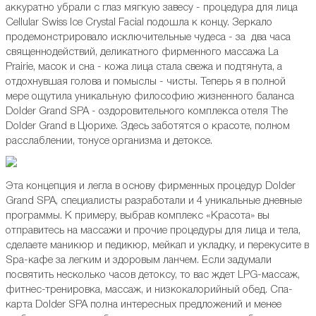
аккуратно убрали с глаз мягкую завесу - процедура для лица
Cellular Swiss Ice Crystal Facial подошла к концу. Зеркало
продемонстрировало исключительные чудеса - за два часа
священнодействий, деликатного фирменного массажа La
Prairie, масок и сна - кожа лица стала свежа и подтянута, а
отдохнувшая голова и помыслы - чисты. Теперь я в полной
мере ощутила уникальную философию жизненного баланса
Dolder Grand SPA - оздоровительного комплекса отеля The
Dolder Grand в Цюрихе. Здесь заботятся о красоте, полном
расслаблении, тонусе организма и детоксе.
Эта концепция и легла в основу фирменных процедур Dolder
Grand SPA, специалисты разработали и 4 уникальные дневные
программы. К примеру, выбрав комплекс «Красота» вы
отправитесь на массажи и прочие процедуры для лица и тела,
сделаете маникюр и педикюр, мейкап и укладку, и перекусите в
Spa-кафе за легким и здоровым ланчем. Если задумали
посвятить несколько часов детоксу, то вас ждет LPG-массаж,
фитнес-тренировка, массаж, и низкокалорийный обед. Спа-
карта Dolder SPA полна интересных предложений и менее