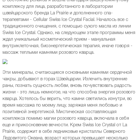
В состояние релакса я вошла благодаря вышеупомянутому
комплексу для лица, разработанного в лаборатории
швейцарского бренда La Prairie и дополненного спа-
терапевтами - Cellular Swiss Ice Crystal Facial. Началось все с
традиционного очищения, с помощью сухого масла из линии
Swiss Ice Crystal. Однако, на следующем этапе программы меня
ждал уникальный косметический прием - мануальная
внутриклеточная, биоэнергетическая терапия, иначе говоря -
массаж теплыми камнями розового кварца.
Эти минералы, считающиеся основными камнями сердечной
чакры, добывают в горах Швейцарии. Излечить внутренние
раны, познать сущность любви, вновь почувствовать радость
жизни - это лишь немногое, на что способна энергия розового
кварца. Хотелось бы верить, что камни светились изнутри, во
время массажа по моему лицу, заряжая меня любовью и
позитивной энергетикой. Мистическая составляющая
комплекса помимо магии розового кварца, включала в себя
еще и прикосновение вечности. Крем Swiss Ice Crystal от La
Prairie, содержит в себе ледниковые кристаллы Северного
Ледовитого Океана, возраст которых превышает несколько