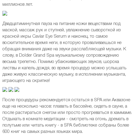
миллионов лет.
Двадцатиминутная пауза на питание кожи веществами под
маской, массаж рук и ступней, увлажнение сывороткой из
красной икры Caviar Eye Serum и наконец, то самое
восхитительное время неги, в которую проваливаешься не
обращая внимания даже на звуки расслабляющей музыки. К
cлову, в Dolder Grand Spa музыкальному сопровождению
весьма трепетно. Помимо убаюкивающих звуков, шороха
листвы и капель дождя, во время процедур можно услышать
даже живую классическую музыку, в исполнении музыканта,
играющего на скрипке!
После процедуры рекомендуется остаться в SPA или Аквазоне
еще на несколько часов: плавать в бассейне, сидеть в сауне, а
после растираться снегом или просто прогреваться в хаммаме.
Отдыхать в комнате медитации - смотреть на огонь, дремать в
полутьме или читать книгу - в SPA библиотеке собраны более
600 книг на самых разных языках мира.