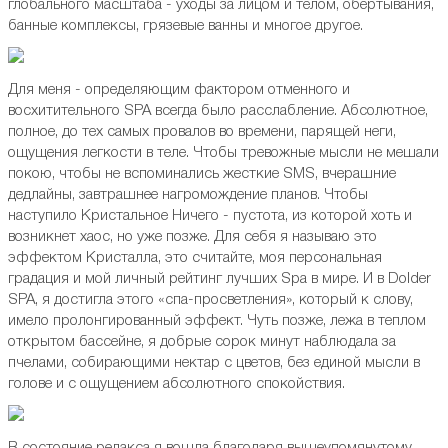
глобального масштаба - уходы за лицом и телом, обертывания,
банные комплексы, грязевые ванны и многое другое.
Для меня - определяющим фактором отменного и
восхитительного SPA всегда было расслабление. Абсолютное,
полное, до тех самых провалов во времени, парящей неги,
ощущения легкости в теле. Чтобы тревожные мысли не мешали
покою, чтобы не вспоминались жесткие SMS, вчерашние
дедлайны, завтрашнее нагромождение планов. Чтобы
наступило Кристальное Ничего - пустота, из которой хоть и
возникнет хаос, но уже позже. Для себя я называю это
эффектом Кристалла, это считайте, моя персональная
градация и мой личный рейтинг лучших Spa в мире. И в Dolder
SPA, я достигла этого «спа-просветления», который к слову,
имело пролонгированный эффект. Чуть позже, лежа в теплом
открытом бассейне, я добрые сорок минут наблюдала за
пчелами, собирающими нектар с цветов, без единой мысли в
голове и с ощущением абсолютного спокойствия.