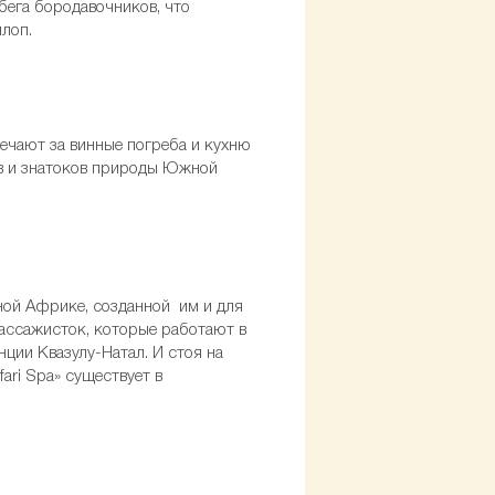
бега бородавочников, что
лоп.
ечают за винные погреба и кухню
ов и знатоков природы Южной
.
рной Африке, созданной им и для
 массажисток, которые работают в
нции Квазулу-Натал. И стоя на
ari Spa» существует в