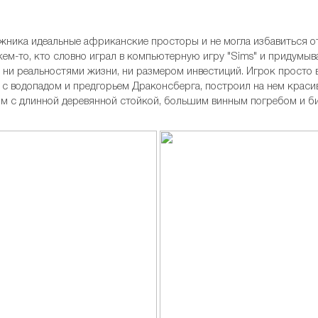
жника идеальные африканские просторы и не могла избавиться о
ь кем-то, кто словно играл в компьютерную игру "Sims" и придум
а ни реальностями жизни, ни размером инвестиций. Игрок просто 
а, с водопадом и предгорьем Драконсберга, построил на нем крас
ом с длинной деревянной стойкой, большим винным погребом и б