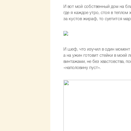
И вот мой собственный дом на бл
где я каждое утро, стоя в теплом
за кустов жираф, то суетится м
И шеф, что изучил в один момент 
а на ужин готовит стейки в мое
винтажами, не без хвастовства, п
«наполовину пуст».