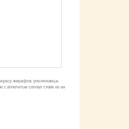
о окрасу жирафов, улюлюкаешь
е с аппетитом слопал стейк из их