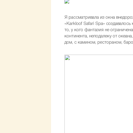
Я рассматривала из окна внедоро
«Karkloof Safari Spa» создавалос
то, у кого фантазия не ограничен
континента, неподалеку от океан
дом, с камином, рестораном, бар