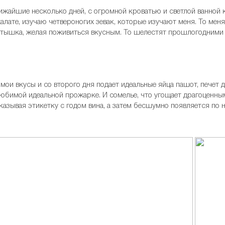
ижайшие несколько дней, с огромной кроватью и светлой ванной 
 халате, изучаю четвероногих зевак, которые изучают меня. То мен
артышка, желая поживиться вкусным. То шелестят прошлогодними
мои вкусы и со второго дня подает идеальные яйца пашот, печет 
й любимой идеальной прожарке. И сомелье, что угощает драгоце
оказывая этикетку с годом вина, а затем бесшумно появляется по 