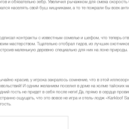
огов и обязательно зебр. Увеличил рычажком для смеха скорость 
лся населять свой буш хищниками, а то те пожрали бы всех анти
одписал контракты с известным сомелье и шефом, что теперь отв
своим мастерством. Тщательно отобрал гидов, из лучших охотник
остроив маленькую деревню специально для них на лоне природы
ычайно красив, у игрока закралось сомнение, что в этой иллюзо
 Удовольствий! И одним желанием поселил в доме на холме тайских
дний гость не придет в себя после неги! Да, прямо в сердце прови
транно ощущать, что это вовсе не игра и отель-лодж «Karkloof Saf
гость.