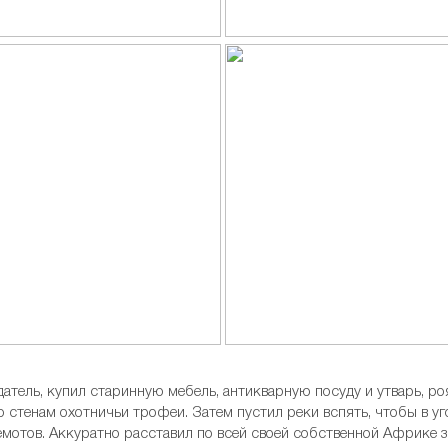
датель, купил старинную мебель, антикварную посуду и утварь, р
о стенам охотничьи трофеи. Затем пустил реки вспять, чтобы в уг
отов. Аккуратно расставил по всей своей собственной Африке зо