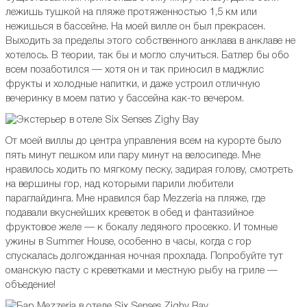
лежишь тушкой на пляже протяженностью 1,5 км или
нежишься в бассейне. На моей вилле он был прекрасен.
Выходить за пределы этого собственного анклава в анклаве не
хотелось. В теории, так бы и могло случиться. Батлер бы обо
всем позаботился — хотя он и так приносил в маджлис
фрукты и холодные напитки, и даже устроил отличную
вечеринку в моем патио у бассейна как-то вечером.
От моей виллы до центра управления всем на курорте было
пять минут пешком или пару минут на велосипеде. Мне
нравилось ходить по мягкому песку, задирая голову, смотреть
на вершины гор, над которыми парили любители
параглайдинга. Мне нравился бар Mezzeria на пляже, где
подавали вкуснейших креветок в обед и фантазийное
фруктовое желе — к бокалу ледяного просекко. И томные
ужины в Summer House, особенно в часы, когда с гор
спускалась долгожданная ночная прохлада. Попробуйте тут
оманскую пасту с креветками и местную рыбу на гриле —
объедение!