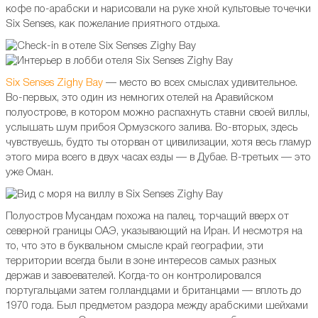
кофе по-арабски и нарисовали на руке хной культовые точечки
Six Senses, как пожелание приятного отдыха.
Six Senses Zighy Bay
— место во всех смыслах удивительное.
Во-первых, это один из немногих отелей на Аравийском
полуострове, в котором можно распахнуть ставни своей виллы,
услышать шум прибоя Ормузского залива. Во-вторых, здесь
чувствуешь, будто ты оторван от цивилизации, хотя весь гламур
этого мира всего в двух часах езды — в Дубае. В-третьих — это
уже Оман.
Полуостров Мусандам похожа на палец, торчащий вверх от
северной границы ОАЭ, указывающий на Иран. И несмотря на
то, что это в буквальном смысле край географии, эти
территории всегда были в зоне интересов самых разных
держав и завоевателей. Когда-то он контролировался
португальцами затем голландцами и британцами — вплоть до
1970 года. Был предметом раздора между арабскими шейхами