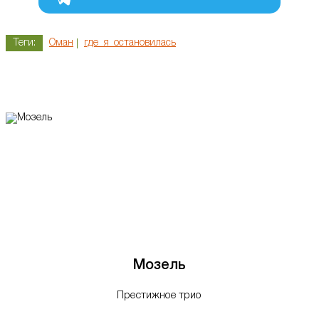
Теги:
Оман
где_я_остановилась
Мозель
Престижное трио