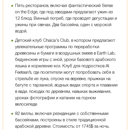
Пять ресторанов, включая фантастический Sense
on the Edge, где под звездами предлагают ужин из
12 блюд. Винный погреб, где проводят дегустации и
ужины при свечах. Два бассейна, один с морской
водой.
Детский клуб Chaica's Club, в котором предлагают
увлекательные программы по переработки
древесины и бумаги в воздушных змеев в Earth Lab,
бедуинские игры с хной, уроки базового арабского
языка и кормление коз. Клуб для подростков Al
Feetean’s, где посетители могут попробовать себя в
стрельбе из лука, спуске на веревке, прыжках на
батуте с тарзанкой, водных видах спорта и плавании
в вади, походах по деревням, навыках выживания,
уроках фотографии и катании на горном
велосипеде
82 виллы, включая резиденции с собственными
бассейнами, построены в стиле традиционной
арабской деревни. Стоимость: от 1745$ за ночь.