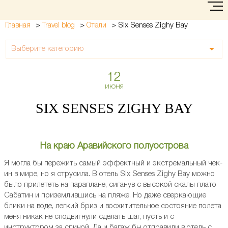
>
>
>
Six Senses Zighy Bay
Главная
Travel blog
Отели
Выберите категорию
12
ИЮНЯ
SIX SENSES ZIGHY BAY
На краю Аравийского полуострова
Я могла бы пережить самый эффектный и экстремальный чек-
ин в мире, но я струсила. В отель Six Senses Zighy Bay можно
было прилететь на параплане, сиганув с высокой скалы плато
Сабатин и приземлившись на пляже. Но даже сверкающие
блики на воде, легкий бриз и восхитительное состояние полета
меня никак не сподвигнули сделать шаг, пусть и с
инструктором за спиной. Да и багаж бы отправили в отель с