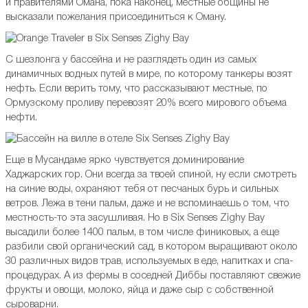
и правителями Омана, пока наконец, местные общины не
высказали пожелания присоединиться к Оману.
С шезлонга у бассейна и не разглядеть один из самых
динамичных водных путей в мире, по которому танкеры возят
нефть. Если верить тому, что рассказывают местные, по
Ормузскому проливу перевозят 20% всего мирового объема
нефти.
Еще в Мусандаме ярко чувствуется доминирование
Хаджарских гор. Они всегда за твоей спиной, ну если смотреть
на синие воды, охраняют тебя от песчаных бурь и сильных
ветров. Лежа в тени пальм, даже и не вспоминаешь о том, что
местность-то эта засушливая. Но в Six Senses Zighy Bay
высадили более 1400 пальм, в том числе финиковых, а еще
разбили свой органический сад, в котором выращивают около
30 различных видов трав, используемых в еде, напитках и спа-
процедурах. А из фермы в соседней Диббы поставляют свежие
фрукты и овощи, молоко, яйца и даже сыр с собственной
сыроварни.