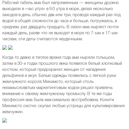
Рабочий табель ама был напряженным — женщины дружно
выходили в «час угря» в 9.0 утра в море, делая несколько
заходов в день, обычно два или три, проводя каждый раз под
водой в общей сложности до часа и больше, погружаясь, в
среднем, раз двадцать-тридцать. В сезон ама ныряют почти
каждый день, разве что не выходят в море по 7-ым и 17-ым
числам, эти даты считаются неудачными.
Когда-то давно в теплое время года ама ныряли голышом,
затем в 30-х годах прошлого века появился белый хлопковый
костюм, который предохранял женщин от нападения
дельфинов и акул. Белые одежды появились с легкой руки
жемчужного короля Микимото, который столь
незамысловатым маркетинговым ходом решил привлечь
внимание к своему жемчужному промыслу. В те же годы
профессия ама была максимально востребована, Кокити
Микимото охотно скупал любые устрицы для культивирования
жемчужин.