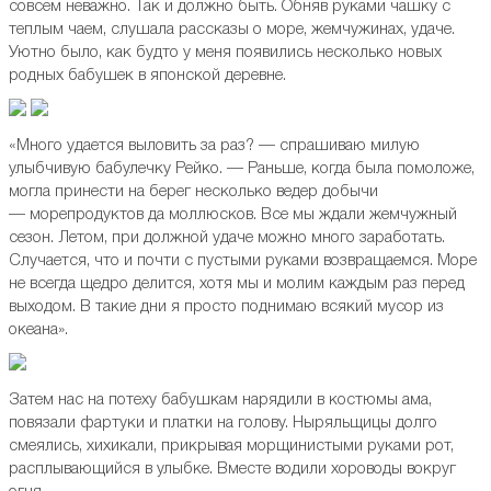
совсем неважно. Так и должно быть. Обняв руками чашку с
теплым чаем, слушала рассказы о море, жемчужинах, удаче.
Уютно было, как будто у меня появились несколько новых
родных бабушек в японской деревне.
«Много удается выловить за раз? — спрашиваю милую
улыбчивую бабулечку Рейко. — Раньше, когда была помоложе,
могла принести на берег несколько ведер добычи
— морепродуктов да моллюсков. Все мы ждали жемчужный
сезон. Летом, при должной удаче можно много заработать.
Случается, что и почти с пустыми руками возвращаемся. Море
не всегда щедро делится, хотя мы и молим каждым раз перед
выходом. В такие дни я просто поднимаю всякий мусор из
океана».
Затем нас на потеху бабушкам нарядили в костюмы ама,
повязали фартуки и платки на голову. Ныряльщицы долго
смеялись, хихикали, прикрывая морщинистыми руками рот,
расплывающийся в улыбке. Вместе водили хороводы вокруг