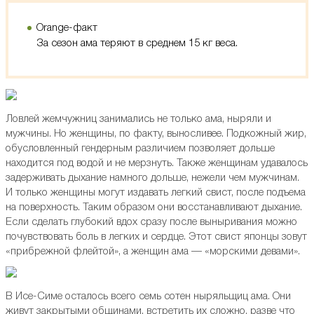
Orange-факт
За сезон ама теряют в среднем 15 кг веса.
Ловлей жемчужниц занимались не только ама, ныряли и
мужчины. Но женщины, по факту, выносливее. Подкожный жир,
обусловленный гендерным различием позволяет дольше
находится под водой и не мерзнуть. Также женщинам удавалось
задерживать дыхание намного дольше, нежели чем мужчинам.
И только женщины могут издавать легкий свист, после подъема
на поверхность. Таким образом они восстанавливают дыхание.
Если сделать глубокий вдох сразу после выныривания можно
почувствовать боль в легких и сердце. Этот свист японцы зовут
«прибрежной флейтой», а женщин ама — «морскими девами».
В Исе-Симе осталось всего семь сотен ныряльщиц ама. Они
живут закрытыми общинами, встретить их сложно, разве что