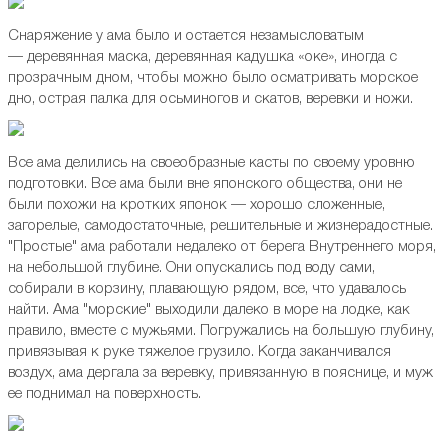
Снаряжение у ама было и остается незамысловатым
— деревянная маска, деревянная кадушка «оке», иногда с
прозрачным дном, чтобы можно было осматривать морское
дно, острая палка для осьминогов и скатов, веревки и ножи.
Все ама делились на своеобразные касты по своему уровню
подготовки. Все ама были вне японского общества, они не
были похожи на кротких японок — хорошо сложенные,
загорелые, самодостаточные, решительные и жизнерадостные.
"Простые" ама работали недалеко от берега Внутреннего моря,
на небольшой глубине. Они опускались под воду сами,
собирали в корзину, плавающую рядом, все, что удавалось
найти. Ама "морские" выходили далеко в море на лодке, как
правило, вместе с мужьями. Погружались на большую глубину,
привязывая к руке тяжелое грузило. Когда заканчивался
воздух, ама дергала за веревку, привязанную в пояснице, и муж
ее поднимал на поверхность.