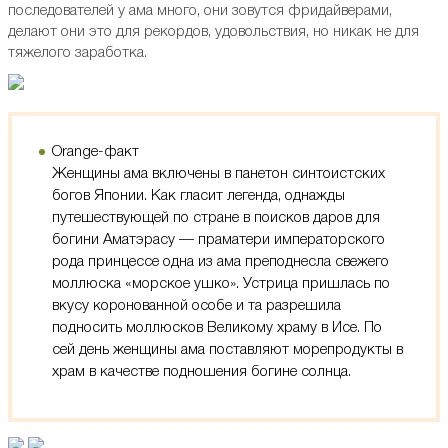
последователей у ама много, они зовутся фридайверами,
делают они это для рекордов, удовольствия, но никак не для
тяжелого заработка.
Оrange-факт
​Женщины ама включены в панетон синтоистских
богов Японии. Как гласит легенда, однажды
путешествующей по стране в поисков даров для
богини Аматэрасу — праматери императорского
рода принцессе одна из ама преподнесла свежего
моллюска «морское ушко». Устрица пришлась по
вкусу коронованной особе и та разрешила
подносить моллюсков Великому храму в Исе. По
сей день женщины ама поставляют морепродукты в
храм в качестве подношения богине солнца.