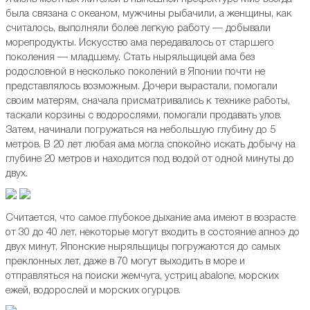
была связана с океаном, мужчины рыбачили, а женщины, как
считалось, выполняли более легкую работу — добывали
морепродукты. Искусство ама передавалось от старшего
поколения — младшему. Стать ныряльщицей ама без
родословной в несколько поколений в Японии почти не
представлялось возможным. Дочери вырастали, помогали
своим матерям, сначала присматривались к технике работы,
таскали корзины с водорослями, помогали продавать улов.
Затем, начинали погружаться на небольшую глубину до 5
метров. В 20 лет любая ама могла спокойно искать добычу на
глубине 20 метров и находится под водой от одной минуты до
двух.
Считается, что самое глубокое дыхание ама имеют в возрасте
от 30 до 40 лет, некоторые могут входить в состояние апноэ до
двух минут. Японские ныряльщицы погружаются до самых
преклонных лет, даже в 70 могут выходить в море и
отправляться на поиски жемчуга, устриц abalone, морских
ежей, водорослей и морских огурцов.