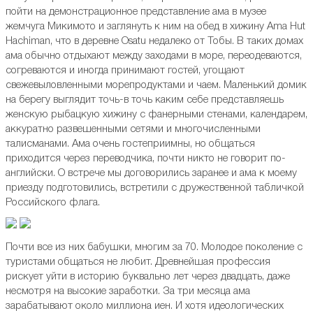
пойти на демонстрационное представление ама в музее
жемчуга Микимото и заглянуть к ним на обед в хижину Ama Hut
Hachiman, что в деревне Osatu недалеко от Тобы. В таких домах
ама обычно отдыхают между заходами в море, переодеваются,
согреваются и иногда принимают гостей, угощают
свежевыловленными морепродуктами и чаем. Маленький домик
на берегу выглядит точь-в точь каким себе представляешь
женскую рыбацкую хижину с фанерными стенами, календарем,
аккуратно развешенными сетями и многочисленными
талисманами. Ама очень гостеприимны, но общаться
приходится через переводчика, почти никто не говорит по-
английски. О встрече мы договорились заранее и ама к моему
приезду подготовились, встретили с дружественной табличкой
Российского флага.
Почти все из них бабушки, многим за 70. Молодое поколение с
туристами общаться не любит. Древнейшая профессия
рискует уйти в историю буквально лет через двадцать, даже
несмотря на высокие заработки. За три месяца ама
зарабатывают около миллиона иен. И хотя идеологических