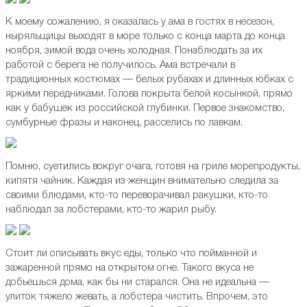
К моему сожалению, я оказалась у ама в гостях в несезон,
ныряльщицы выходят в море только с конца марта до конца
ноября, зимой вода очень холодная. Понаблюдать за их
работой с берега не получилось. Ама встречали в
традиционных костюмах — белых рубахах и длинных юбках с
яркими передниками. Голова покрыта белой косынкой, прямо
как у бабушек из российской глубинки. Первое знакомство,
сумбурные фразы и наконец, расселись по лавкам.
Помню, суетились вокруг очага, готовя на гриле морепродукты,
кипятя чайник. Каждая из женщин внимательно следила за
своими блюдами, кто-то переворачивал ракушки, кто-то
наблюдал за лобстерами, кто-то жарил рыбу.
Cтоит ли описывать вкус еды, только что пойманной и
зажаренной прямо на открытом огне. Такого вкуса не
добьешься дома, как бы ни старался. Она не идеальна —
улиток тяжело жевать, а лобстера чистить. Впрочем, это