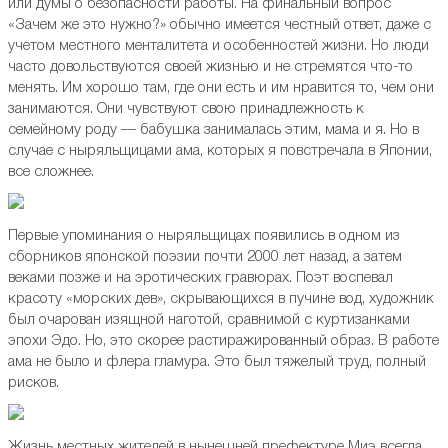
или думы о безопасности работы. На финальный вопрос
«Зачем же это нужно?» обычно имеется честный ответ, даже с
учетом местного менталитета и особенностей жизни. Но люди
часто довольствуются своей жизнью и не стремятся что-то
менять. Им хорошо там, где они есть и им нравится то, чем они
занимаются. Они чувствуют свою принадлежность к
семейному роду — бабушка занималась этим, мама и я. Но в
случае с ныряльщицами ама, которых я повстречала в Японии,
все сложнее.
Первые упоминания о ныряльщицах появились в одном из
сборников японской поэзии почти 2000 лет назад, а затем
веками позже и на эротических гравюрах. Поэт воспевал
красоту «морских дев», скрывающихся в пучине вод, художник
был очарован изящной наготой, сравнимой с куртизанками
эпохи Эдо. Но, это скорее растиражированный образ. В работе
ама не было и флера гламура. Это был тяжелый труд, полный
рисков.
Жизнь местных жителей в нынешней префектуре Миэ всегда