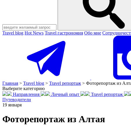
Travel blog
Hot News
Travel гастрономия
Обо мне
Сотрудничест
Главная
>
Travel blog
>
Travel репортаж
>
Фоторепортаж из Алт
Выберите категорию
Направления
Личный опыт
Travel репортаж
Путеводители
19
января
Фоторепортаж из Алтая