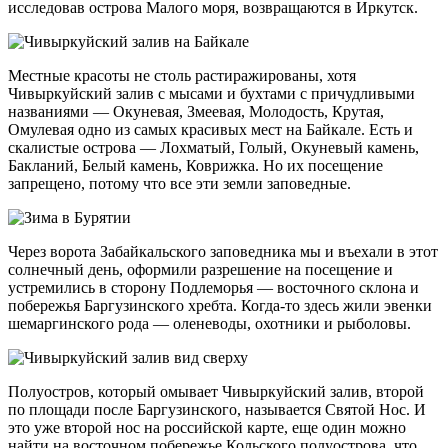
исследовав острова Малого моря, возвращаются в Иркутск.
Местные красоты не столь растиражированы, хотя
Чивыркуйский залив с мысами и бухтами с причудливыми
названиями — Окуневая, Змеевая, Молодость, Крутая,
Омулевая одно из самых красивых мест на Байкале. Есть и
скалистые острова — Лохматый, Голый, Окуневый камень,
Бакланий, Белый камень, Коврижка. Но их посещение
запрещено, потому что все эти земли заповедные.
Через ворота Забайкальского заповедника мы и въехали в этот
солнечный день, оформили разрешение на посещение и
устремились в сторону Подлеморья — восточного склона и
побережья Баргузинского хребта. Когда-то здесь жили эвенки
шемаргинского рода — оленеводы, охотники и рыболовы.
Полуостров, который омывает Чивыркуйский залив, второй
по площади после Баргузинского, называется Святой Нос. И
это уже второй нос на российской карте, еще один можно
найти на восточном побережье Кольского полуострова, что