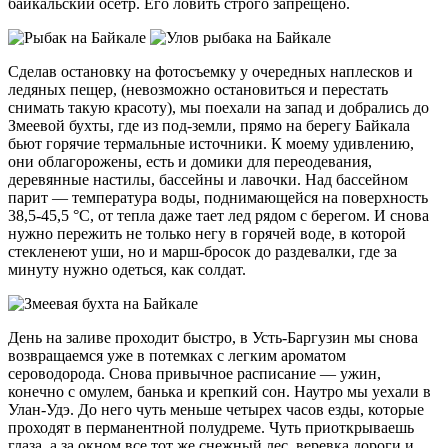
байкальский осетр. Его ловить строго запрещено.
Сделав остановку на фотосъемку у очередных наплесков и
ледяных пещер, (невозможно остановиться и перестать
снимать такую красоту), мы поехали на запад и добрались до
Змеевой бухты, где из под-земли, прямо на берегу Байкала
бьют горячие термальные источники. К моему удивлению,
они облагорожены, есть и домики для переодевания,
деревянные настилы, бассейны и лавочки. Над бассейном
парит — температура воды, поднимающейся на поверхность
38,5-45,5 °С, от тепла даже тает лед рядом с берегом. И снова
нужно пережить не только негу в горячей воде, в которой
стекленеют уши, но и марш-бросок до раздевалки, где за
минуту нужно одеться, как солдат.
День на заливе проходит быстро, в Усть-Баргузин мы снова
возвращаемся уже в потемках с легким ароматом
сероводорода. Снова привычное расписание — ужин,
конечно с омулем, банька и крепкий сон. Наутро мы уехали в
Улан-Удэ. До него чуть меньше четырех часов езды, которые
проходят в перманентной полудреме. Чуть приоткрываешь
глаза, а за окном все тот же снежный лес, веревка дороги и