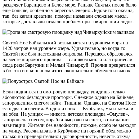
разделяет Баренцево и Белое море. Раньше Святых носов было
еще больше, особенно у берегов Северно-Ледовитого океана,
так, без капли креатива, поморы называли сложные мысы,
которые доставляли немало проблем при лавировании лодок.
Святой Нос Байкальский возвышается на уровнем моря на
1420 метров над уровнем озера. Удивительно, но когда-то
Святой нос был настоящим островом. Перешеек образовался
на месте широкого пролива — слишком много ила принесли
сюда реки Баргузин и Малый Чивыркуй. Пролив превратился
в болото и в конечном итоге окончательно обмелел и высох.
Если подняться на смотровую площадку, увидишь только
абсолютно безлюдные просторы. Снежное одеяло на Байкале,
запорошенная снегом тайга. Тишина. Однако, на Святом Носе
есть два поселения. В одно из них — Курбулик, мы и заехали
на обед. На улицах — никого, детская площадка «Омулек»,
запорошена снегом, корабли вмерзли на снега, в ожидании
навигации. Жители без надобности, похоже, особо не выходят
на улицу. Рассчитывать в Курбулике на горячий обед можно
только по предварительной договоренности, невесть откуда