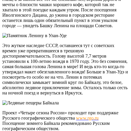
мечты о близости чашки хорошего кофе, которой так не
хватало в этой поездке каждым утром. После посещения
Иволгинского Дацана, до ужина в городском ресторане
останется лишь один обязательный пункт в этом унылом
городе — увидеть Башку Ленина на площади Советов.
Это жуткое наследие СССР, оставшееся тут с советских
времен уже превратившееся в трешовую
достопримечательность. Голову высотой 7,7 метров
установили к 100-летию вождя в 1970 году. Это без сомнения,
самая большая голова Ленина в мире! И ведь кто-то когда-то
утверждал макет обезглавленного вождя! Больше в Улан-Удэ и
посмотреть-то особо не на что. Ленин в потемках
символически замыкает зимний круг по Байкалу, это белое,
абсолютно ледяное приключение зимы. Осталось только сесть
на ночной поезд и вернуться в Иркутск.
Проект «Четыре сезона России» проходит при поддержке
Русского географического общества
www.rgo.ru
Посещение зимнего Байкала рекомендовано Русским
географическим обществом.