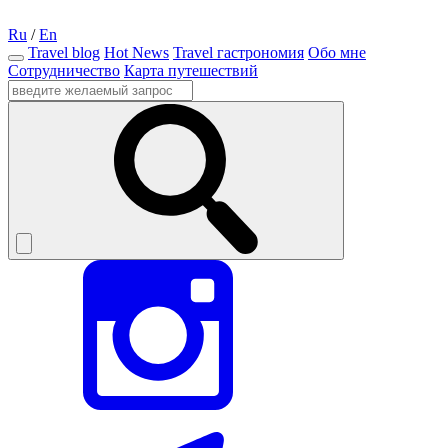
Ru
/
En
Travel blog
Hot News
Travel гастрономия
Обо мне
Сотрудничество
Карта путешествий