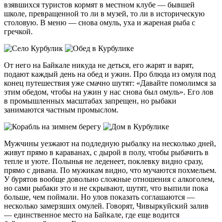
взявшихся туристов кормят в местном клубе — бывшей
школе, превращенной то ли в музей, то ли в историческую
столовую. В меню — снова омуль, уха и жареная рыба с
гречкой.
От него на Байкале никуда не деться, его жарят и варят,
подают каждый день на обед и ужин. Про блюда из омуля под
конец путешествия уже смачно шутят: «Давайте помолимся за
этим обедом, чтобы на ужин у нас снова был омуль». Его лов
в промышленных масштабах запрещен, но рыбаки
занимаются частным промыслом.
Мужчины уезжают на подледную рыбалку на несколько дней,
живут прямо в караванах, с дырой в полу, чтобы рыбачить в
тепле и уюте. Полынья не леденеет, поклевку видно сразу,
прямо с дивана. По мужикам видно, что мучаются похмельем.
У бурятов вообще довольно сложные отношения с алкоголем,
но сами рыбаки это и не скрывают, шутят, что выпили пока
больше, чем поймали. Но улов показать соглашаются —
несколько замерзших омулей. Говорят, Чивыркуйский залив
— единственное место на Байкале, где еще водится