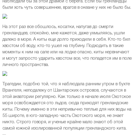
наблюдали бы за этой драмой с берега. Если бы гренландцы
были хоть чуть совершеннее, врагов в океане у них не было бы.
На этот раз все обошлось, косатки, напугав до смерти
гренландцев, спокойно, мне кажется, даже ухмыляясь, ушли
далеко в море. А киты еще долго приходили в себя. Кто-то бил
хвостом об воду, кто-то ушел на глубину. Подходить в такие
моменты к ним на сапе или на лодке опасно, киты нервничают
и могут запросто ударить хвостом все, что попадется им в поле
личного пространства.
Трагедии, подобно той, что я наблюдала ранним утром в бухте
Врангеля, неподалеку от Шантарских островов, случаются в
этой акватории регулярно. Как только в начале июля Охотское
моря освобождается ото льдов, сюда приходят гренландские
киты. Почему именно в эти непривычно теплые для них воды на
55 широте, в юго-западную часть Охотского моря, не знает
никто. Строго говоря, и ученые крайне мало знают об этой
самой южной изолированной популяции гренландского кита.