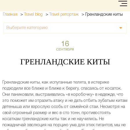
>
>
>
Гренландские киты
Главная
Travel blog
Travel репортаж
Выберите категорию
16
СЕНТЯБРЯ
ГРЕНЛАНДСКИЕ КИТЫ
Гренландские киты, как испуганные телята, в истерике
подходили все ближе и ближе к берегу, спасаясь от косаток.
Они паниковали, выстраивались «в коробочку» в надежде, что
это поможет им отразить атаку и не дать отбить зубатым китам
детеныша или взрослую особь от семейной стаи. Несмотря на
свой огромный размер и вес в сто тонн, противостоять
косаткам гренландские киты так и не научились. Не
пожадничай эволюция на порцию ума для этих гигантов, мы не