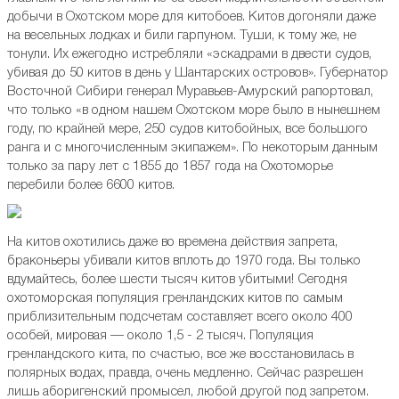
добычи в Охотском море для китобоев. Китов догоняли даже
на весельных лодках и били гарпуном. Туши, к тому же, не
тонули. Их ежегодно истребляли «эскадрами в двести судов,
убивая до 50 китов в день у Шантарских островов». Губернатор
Восточной Сибири генерал Муравьев-Амурский рапортовал,
что только «в одном нашем Охотском море было в нынешнем
году, по крайней мере, 250 судов китобойных, все большого
ранга и с многочисленным экипажем». По некоторым данным
только за пару лет с 1855 до 1857 года на Охотоморье
перебили более 6600 китов.
На китов охотились даже во времена действия запрета,
браконьеры убивали китов вплоть до 1970 года. Вы только
вдумайтесь, более шести тысяч китов убитыми! Сегодня
охотоморская популяция гренландских китов по самым
приблизительным подсчетам составляет всего около 400
особей, мировая — около 1,5 - 2 тысяч. Популяция
гренландского кита, по счастью, все же восстановилась в
полярных водах, правда, очень медленно. Сейчас разрешен
лишь аборигенский промысел, любой другой под запретом.