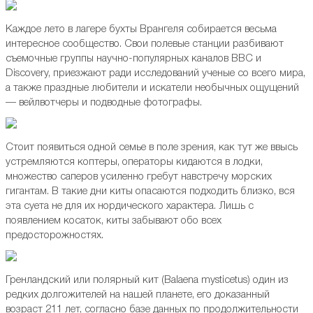
Каждое лето в лагере бухты Врангеля собирается весьма
интересное сообщество. Свои полевые станции разбивают
съемочные группы научно-популярных каналов BBC и
Discovery, приезжают ради исследований ученые со всего мира,
а также праздные любители и искатели необычных ощущений
— вейлвотчеры и подводные фотографы.
Стоит появиться одной семье в поле зрения, как тут же ввысь
устремляются коптеры, операторы кидаются в лодки,
множество саперов усиленно гребут навстречу морских
гигантам. В такие дни киты опасаются подходить близко, вся
эта суета не для их нордического характера. Лишь с
появлением косаток, киты забывают обо всех
предосторожностях.
Гренландский или полярный кит (Balaena mysticetus) один из
редких долгожителей на нашей планете, его доказанный
возраст 211 лет, согласно базе данных по продолжительности