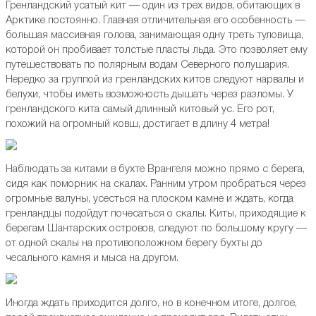
Гренландский усатый кит — один из трех видов, обитающих в
Арктике постоянно. Главная отличительная его особенность —
большая массивная голова, занимающая одну треть туловища,
которой он пробивает толстые пласты льда. Это позволяет ему
путешествовать по полярным водам Северного полушария.
Нередко за группой из гренландских китов следуют нарвалы и
белухи, чтобы иметь возможность дышать через разломы. У
гренландского кита самый длинный китовый ус. Его рот,
похожий на огромный ковш, достигает в длину 4 метра!
Наблюдать за китами в бухте Врангеля можно прямо с берега,
сидя как поморник на скалах. Ранним утром пробраться через
огромные валуны, усесться на плоском камне и ждать, когда
гренландцы подойдут почесаться о скалы. Киты, приходящие к
берегам Шантарских островов, следуют по большому кругу —
от одной скалы на противоположном берегу бухты до
чесального камня и мыса на другом.
Иногда ждать приходится долго, но в конечном итоге, долгое,