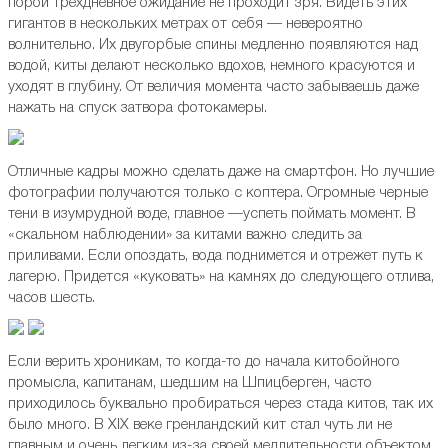
порой трехдневное ожидание не проходит зря. Видеть этих
гигантов в нескольких метрах от себя — невероятно
волнительно. Их двугорбые спины медленно появляются над
водой, киты делают несколько вдохов, немного красуются и
уходят в глубину. От величия момента часто забываешь даже
нажать на спуск затвора фотокамеры.
Отличные кадры можно сделать даже на смартфон. Но лучшие
фотографии получаются только с коптера. Огромные черные
тени в изумрудной воде, главное —успеть поймать момент. В
«скальном наблюдении» за китами важно следить за
приливами. Если опоздать, вода поднимется и отрежет путь к
лагерю. Придется «куковать» на камнях до следующего отлива,
часов шесть.
Если верить хроникам, то когда-то до начала китобойного
промысла, капитанам, шедшим на Шпицберген, часто
приходилось буквально пробираться через стада китов, так их
было много. В XIX веке гренландский кит стал чуть ли не
главным и очень легким из-за своей медлительности объектом