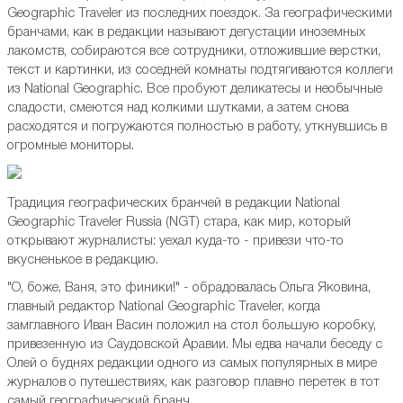
Geographic Traveler из последних поездок. За географическими
бранчами, как в редакции называют дегустации иноземных
лакомств, собираются все сотрудники, отложившие верстки,
текст и картинки, из соседней комнаты подтягиваются коллеги
из National Geographic. Все пробуют деликатесы и необычные
сладости, смеются над колкими шутками, а затем снова
расходятся и погружаются полностью в работу, уткнувшись в
огромные мониторы.
Традиция географических бранчей в редакции National
Geographic Traveler Russia (NGT) стара, как мир, который
открывают журналисты: уехал куда-то - привези что-то
вкусненькое в редакцию.
"О, боже, Ваня, это финики!" - обрадовалась Ольга Яковина,
главный редактор National Geographic Traveler, когда
замглавного Иван Васин положил на стол большую коробку,
привезенную из Саудовской Аравии. Мы едва начали беседу с
Олей о буднях редакции одного из самых популярных в мире
журналов о путешествиях, как разговор плавно перетек в тот
самый географический бранч.