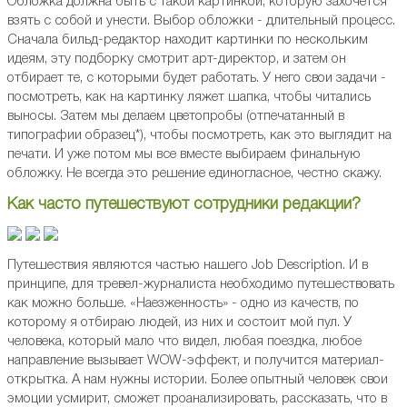
Обложка должна быть с такой картинкой, которую захочется
взять с собой и унести. Выбор обложки - длительный процесс.
Сначала бильд-редактор находит картинки по нескольким
идеям, эту подборку смотрит арт-директор, и затем он
отбирает те, с которыми будет работать. У него свои задачи -
посмотреть, как на картинку ляжет шапка, чтобы читались
выносы. Затем мы делаем цветопробы (отпечатанный в
типографии образец*), чтобы посмотреть, как это выглядит на
печати. И уже потом мы все вместе выбираем финальную
обложку. Не всегда это решение единогласное, честно скажу.
Как часто путешествуют сотрудники редакции?
Путешествия являются частью нашего Job Description. И в
принципе, для тревел-журналиста необходимо путешествовать
как можно больше. «Наезженность» - одно из качеств, по
которому я отбираю людей, из них и состоит мой пул. У
человека, который мало что видел, любая поездка, любое
направление вызывает WOW-эффект, и получится материал-
открытка. А нам нужны истории. Более опытный человек свои
эмоции усмирит, сможет проанализировать, рассказать, что в