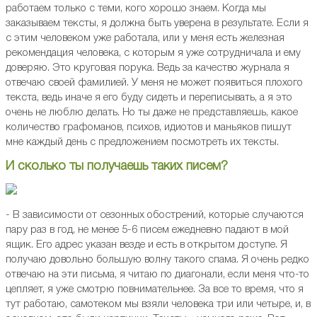
работаем только с теми, кого хорошо знаем. Когда мы
заказываем тексты, я должна быть уверена в результате. Если я
с этим человеком уже работала, или у меня есть железная
рекомендация человека, с которым я уже сотрудничала и ему
доверяю. Это круговая порука. Ведь за качество журнала я
отвечаю своей фамилией. У меня не может появиться плохого
текста, ведь иначе я его буду сидеть и переписывать, а я это
очень не люблю делать. Но ты даже не представляешь, какое
количество графоманов, психов, идиотов и маньяков пишут
мне каждый день с предложением посмотреть их тексты.
И сколько ты получаешь таких писем?
- В зависимости от сезонных обострений, которые случаются
пару раз в год, не менее 5-6 писем ежедневно падают в мой
ящик. Его адрес указан везде и есть в открытом доступе. Я
получаю довольно большую волну такого спама. Я очень редко
отвечаю на эти письма, я читаю по диагонали, если меня что-то
цепляет, я уже смотрю повнимательнее. За все то время, что я
тут работаю, самотеком мы взяли человека три или четыре, и, в