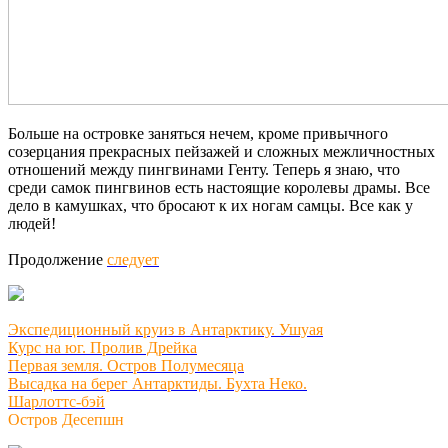
Больше на островке заняться нечем, кроме привычного
созерцания прекрасных пейзажей и сложных межличностных
отношений между пингвинами Генту. Теперь я знаю, что
среди самок пингвинов есть настоящие королевы драмы. Все
дело в камушках, что бросают к их ногам самцы. Все как у
людей!
Продолжение
следует
Экспедиционный круиз в Антарктику. Ушуая
Курс на юг. Пролив Дрейка
Первая земля. Остров Полумесяца
Высадка на берег Антарктиды. Бухта Неко.
Шарлоттс-бэй
О
стров Десепшн