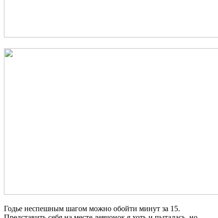
Годье неспешным шагом можно обойти минут за 15.
Представить себя на месте девчонок я хоть и пыталась, но