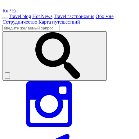
Ru
/
En
Travel blog
Hot News
Travel гастрономия
Обо мне
Сотрудничество
Карта путешествий