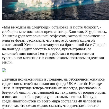
«Мы выходим на следующей остановке, в порте Локрой", -
сообщила мне моя новая приятельница Ханнели. Я удивилась,
Ханнели удовлетворившись эффектом, который произвела на
меня ее фраза, рассказала, что вместе со своей коллегой
англичанкой Хелен они останутся на британской базе Локрой
на полгода. Будут работать в музее, присматривать за
колонией пингвинов Генту и работать в единственном
сувенирном магазине и в самом южном почтовом отделении
земли.
Девушки познакомились в Лондоне, на отборочном конкурсе
среди соискателей на вакансию фонда UK Antarctic Heritage
Trust. Антарктида теперь связала их навсегда, рассказами о
безумной мысли, отправившей их так далеко от родного дома
и вписала в их биографии удивительные главы. Конкурс
среди авантюристов со всего мира составлял 40 человек на
место, так что смело можно сказать, что девчатам повезло.