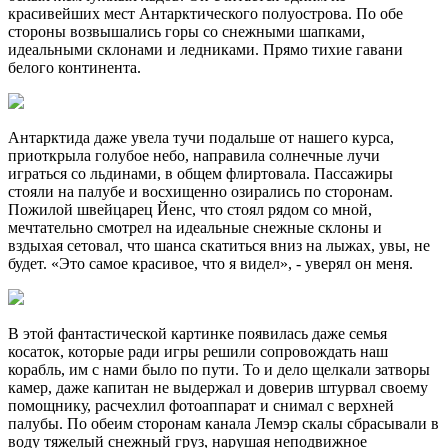
красивейших мест Антарктического полуострова. По обе
стороны возвышались горы со снежными шапками,
идеальными склонами и ледниками. Прямо тихие гавани
белого континента.
Антарктида даже увела тучи подальше от нашего курса,
приоткрыла голубое небо, направила солнечные лучи
играться со льдинами, в общем флиртовала. Пассажиры
стояли на палубе и восхищенно озирались по сторонам.
Пожилой швейцарец Йенс, что стоял рядом со мной,
мечтательно смотрел на идеальные снежные склоны и
вздыхая сетовал, что шанса скатиться вниз на лыжах, увы, не
будет. «Это самое красивое, что я видел», - уверял он меня.
В этой фантастической картинке появилась даже семья
косаток, которые ради игры решили сопровождать наш
корабль, им с нами было по пути. То и дело щелкали затворы
камер, даже капитан не выдержал и доверив штурвал своему
помощнику, расчехлил фотоаппарат и снимал с верхней
палубы. По обеим сторонам канала Лемэр скалы сбрасывали в
воду тяжелый снежный груз, нарушая неподвижное