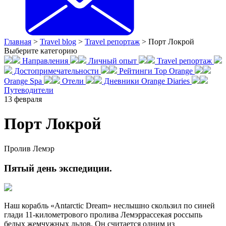
Главная
>
Travel blog
>
Travel репортаж
>
Порт Локрой
Выберите категорию
Направления
Личный опыт
Travel репортаж
Достопримечательности
Рейтинги Top Orange
Orange Spa
Отели
Дневники Orange Diaries
Путеводители
13
февраля
Порт Локрой
Пролив Лемэр
Пятый день экспедиции.
Наш корабль «Antarctic Dream» неслышно скользил по синей
глади 11-километрового пролива Лемэррассекая россыпь
белых жемчужных льдов. Он считается одним из