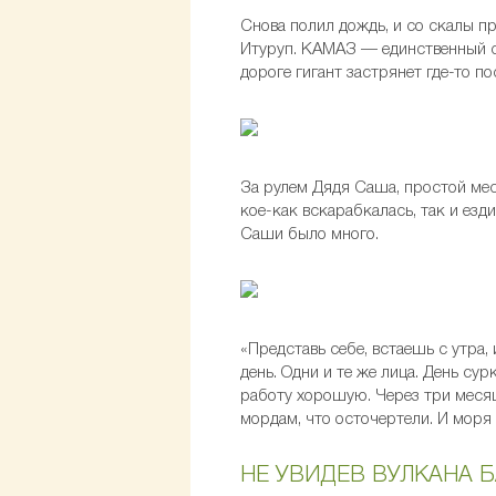
Снова полил дождь, и со скалы пр
Итуруп. КАМАЗ — единственный сп
дороге гигант застрянет где-то п
За рулем Дядя Саша, простой мес
кое-как вскарабкалась, так и езд
Саши было много.
«Представь себе, встаешь с утра,
день. Одни и те же лица. День с
работу хорошую. Через три месяца
мордам, что осточертели. И моря 
НЕ УВИДЕВ ВУЛКАНА 