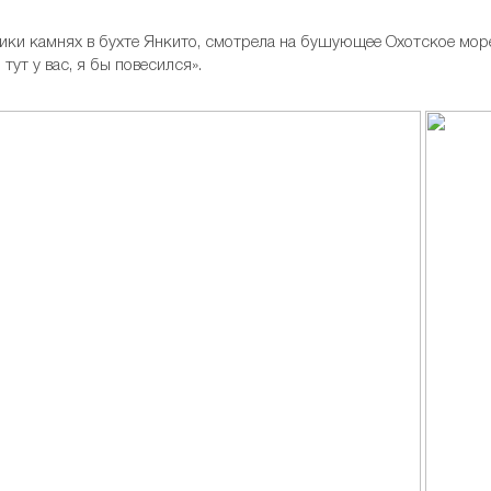
пики камнях в бухте Янкито, смотрела на бушующее Охотское море
 тут у вас, я бы повесился».