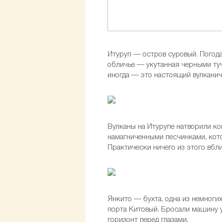
Итуруп — остров суровый. Погода
обличье — укутанная черными туч
иногда — это настоящий вулканиче
Вулканы на Итурупе натворили ког
намагниченными песчинками, кото
Практически ничего из этого вбл
Янкито — бухта, одна из немногих
порта Китовый. Бросали машину у
горизонт перед глазами.