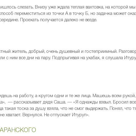
ишлось слезать. Внизу уже ждала теплая вахтовка, на которой мы
особ переместиться из точки А в точку Б, но задачка может оказ
осередине. Проехать получается далеко не везде.
тный житель, добрый, очень душевный и гостеприимный. Разговори
или с ним все дни на пару. Подпрыгивая на ухабах, я слушала Итур
 идешь на работу, а кругом одни и те же лица. Машешь всем рукой
урка», — рассказывает дядя Саша. — «Я однажды взвыл. Бросил вс
 такая тоска за душу взяла, что не смог выдержать. Понял, что 
не хватает. Вернулся. Не отпускает Итуруп».
БАРАНСКОГО