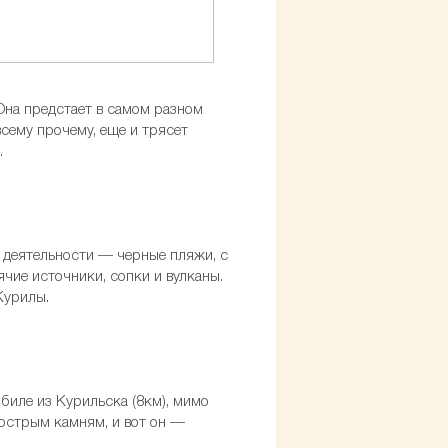
 Она предстает в самом разном
сему прочему, еще и трясет
.
й деятельности — черные пляжи, с
чие источники, сопки и вулканы.
 Курилы.
обиле из Курильска (8км), мимо
 острым камням, и вот он —