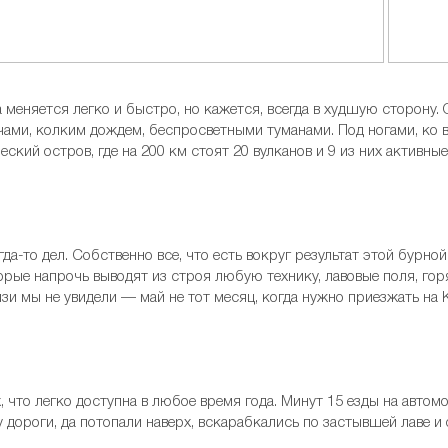
 меняется легко и быстро, но кажется, всегда в худшую сторону.
ами, колким дождем, беспросветными туманами. Под ногами, ко в
ский остров, где на 200 км стоят 20 вулканов и 9 из них активные
да-то дел. Собственно все, что есть вокруг результат этой бурно
рые напрочь выводят из строя любую технику, лавовые поля, горя
изи мы не увидели — май не тот месяц, когда нужно приезжать на
, что легко доступна в любое время года. Минут 15 езды на автом
 дороги, да потопали наверх, вскарабкались по застывшей лаве и