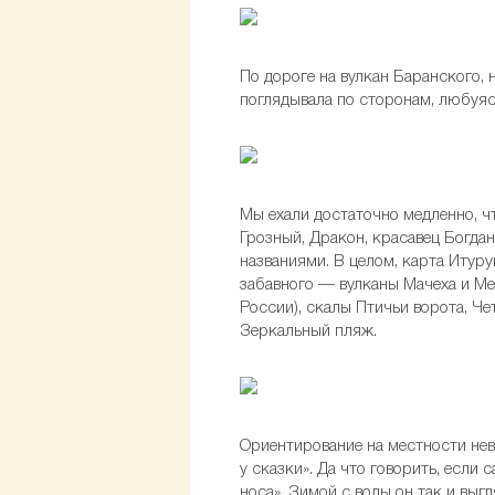
По дороге на вулкан Баранского, 
поглядывала по сторонам, любуяс
Мы ехали достаточно медленно, ч
Грозный, Дракон, красавец Богда
названиями. В целом, карта Итуру
забавного — вулканы Мачеха и Ме
России), скалы Птичьи ворота, Ч
Зеркальный пляж.
Ориентирование на местности нево
у сказки». Да что говорить, если
носа». Зимой с воды он так и выг