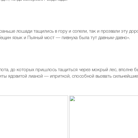
 раньше лошади тащились в гору и сопели, так и прозвали эту до
Тещин язык и Пьяный мост — пивнуха была тут давным-давно».
ота, до которых пришлось тащиться через мокрый лес, вполне б
виты ядовитой лианой — иприткой, способной вызвать сильнейшие