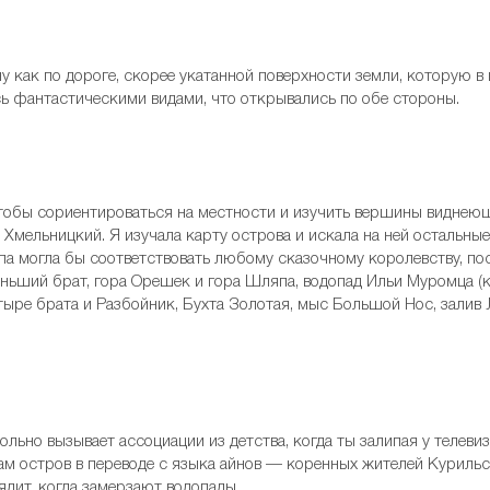
ну как по дороге, скорее укатанной поверхности земли, которую в
ь фантастическими видами, что открывались по обе стороны.
тобы сориентироваться на местности и изучить вершины виднеющ
н Хмельницкий. Я изучала карту острова и искала на ней остальны
па могла бы соответствовать любому сказочному королевству, пос
ньший брат, гора Орешек и гора Шляпа, водопад Ильи Муромца (к
етыре брата и Разбойник, Бухта Золотая, мыс Большой Нос, залив
льно вызывает ассоциации из детства, когда ты залипая у телеви
 сам остров в переводе с языка айнов — коренных жителей Курильс
лядит, когда замерзают водопады.