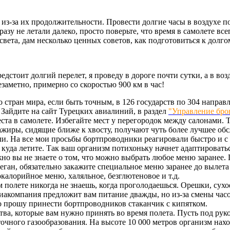
из-за их продолжительности. Провести долгие часы в воздухе по
азу не летали далеко, просто поверьте, что время в самолете вс
света, дам несколько ценных советов, как подготовиться к долг
едстоит долгий перелет, я проведу в дороге почти сутки, а в во
езаметно, примерно со скоростью 900 км в час!
 стран мира, если быть точным, в 126 государств по 304 направл
Зайдите на сайт Турецких авиалиний, в раздел
"Управление бр
а в самолете. Избегайте мест у перегородок между салонами. Т
ажиры, сидящие ближе к хвосту, получают чуть более лучшее обсл
и. На все мои просьбы бортпроводники реагировали быстро и с у
 куда летите. Так ваш организм потихоньку начнет адаптировать
ожно вы не знаете о том, что можно выбрать любое меню заранее
ган, обязательно закажите специальное меню заранее до вылета
окалорийное меню, халяльное, безглютеновое и т.д.
м полете никогда не знаешь, когда проголодаешься. Орешки, су
виакомпания предложит вам питание дважды, но из-за смены часо
то прошу принести бортпроводников стаканчик с кипятком.
тва, которые вам нужно принять во время полета. Пусть под руко
точного газообразования. На высоте 10 000 метров организм нах