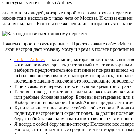
Советуем вместе с Turkish Airlines
Знаю многих людей, которые порой отказываются от перелетов 
находится в нескольких часах лета от Москвы. И сливы еще ни р
или пятнадцать. Если вы все же решились отправиться на край 
Начнем с простого аутотренинга. Просто скажите себе: «Мне пр
Такой настрой даст команду мозгу и время в полете пролетит н
Turkish Airlines
— компания, которая летает в большинство
которые помогут сделать длительный полет комфортным. 
выберите предпочтительное питание и понравившиеся мест
небольшое исследование, в котором говорилось, что пасс
последних дальних перелета это исследование опровергал
Еще в самолете переведите все часы на время той страны,
Если вы никогда не летали на дальние расстояния, возм
или рыбные блюда на выбор. Если вы вегетарианец или ве
Выбор питания большой: Turkish Airlines предлагает низк
Купите заранее и возьмите с собой любые снэки. В долго
поднимут настроение и скрасят полет. За долгий полет а
беру с собой также пару пакетиков травяного чая и прос
Я всегда с собой беру мини-аптечку. Положите все лекарс
живота, антигистаминные средства и что-нибудь от избы