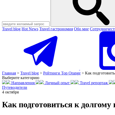
Travel blog
Hot News
Travel гастрономия
Обо мне
Сотрудничест
Главная
>
Travel blog
>
Рейтинги Top Orange
>
Как подготовить
Выберите категорию
Направления
Личный опыт
Travel репортаж
Путеводители
4
октября
Как подготовиться к долгому 