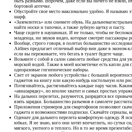
быть разными. Впрочем, даже если вы ничего не взяли, им
бортовой аптечке.
Обустройте свое место максимально удобно. Я называю 
шарф.
«Заземлитесь» или cнимите обувь. На дальнемагистральны
найти носки и тапочки, а также зубную щетку и пасту.
Чаще сидите в наушниках. И не только, чтобы не беспок
младенца, ни звуков видео, которые смотрят пассажиры р
Вообще, строго говоря, в полетах большинство исследова
Airlines предлагает отличный выбор вин даже в эконом-к
если вы переживаете, что бегать в туалет будете чаще.
Возьмите с собой в салон самолета любые средства для у
морской водой. Также в моей косметичке есть капли для с
одноразовые гигиенические наборы.
Свет от экранов любого устройства с большой вероятнос
гаджетов на книгу или какую-нибудь настольную или рис
Потягивайтесь, растягивайтесь каждые пару часов. Как
«авиазарядку», но вполне хватит и самых простых упра
На дальних перелетах, разумеется, разрядятся все привыч
взять зарядки. Большинство разъемов в самолете рассчита
Приложения стримеров для смартофонов позволяют скачи
гаджета и возможностями подписки. Скачайте сериалы, ко
Оденьте для дальнего перелета комфортную одежду. Я и
юбках. Я не знаю, кого они хотят впечатлить, но сутки с
мягкого, уютного и теплого. Но в то же время презентаб