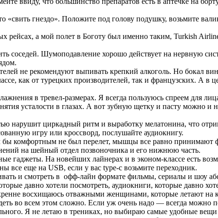
ейте ввиду, что большинство препаратов есть в аптечке на борт
это «свить гнездо». Положите под голову подушку, возьмите ва
х рейсах, а мой полет в Боготу был именно таким, Turkish Airl
оить соседей. Шумоподавление хорошо действует на нервную сис
ядом.
телей не рекомендуют выпивать крепкий алкоголь. Но бокал вина
лассе, как от турецких производителей, так и французских. А в 
влажнения в тревел-размерах. Я всегда пользуюсь спреем для ли
нятия усталости в глазах. А вот зубную щетку и пасту можно и не
тью нарушит циркадный ритм и выработку мелатонина, что отриц
ованную игру или кроссворд, послушайте аудиокнигу.
им бы комфортным не был перелет, мышцы все равно принимают ф
жнений на шейный отдел позвоночника и его нижнюю часть.
ные гаджеты. На новейших лайнерах и в эконом-классе есть возмо
ны все еще на USB, если у вас type-c возьмите переходник.
вать и смотреть в офф-лайн формате фильмы, сериалы и шоу аб
торые давно хотели посмотреть, аудиокниги, которые давно хот
скренне восхищаюсь отважными женщинами, которые летают на к
идеть во всем этом сложно. Если уж очень надо — всегда можно п
ельного. Я не летаю в трениках, но выбираю самые удобные вещ