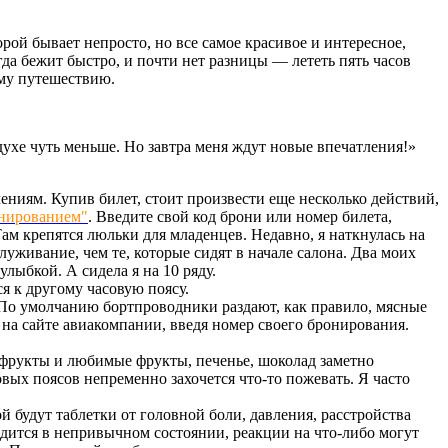
рой бывает непросто, но все самое красивое и интересное,
егда бежит быстро, и почти нет разницы — лететь пять часов
ому путешествию.
здухе чуть меньше. Но завтра меня ждут новые впечатления!»
ениям. Купив билет, стоит произвести еще несколько действий,
онированием"
. Введите свой код брони или номер билета,
ам крепятся люльки для младенцев. Недавно, я наткнулась на
уживание, чем те, которые сидят в начале салона. Два моих
лыбкой. А сидела я на 10 ряду.
ся к другому часовую поясу.
. По умолчанию бортпроводники раздают, как правило, мясные
 на сайте авиакомпании, введя номер своего бронирования.
хофрукты и любимые фрукты, печенье, шоколад заметно
вых поясов непременно захочется что-то пожевать. Я часто
й будут таблетки от головной боли, давления, расстройства
одится в непривычном состоянии, реакции на что-либо могут