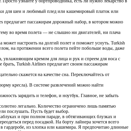
у. Просто узнайте у бортпроводника, есть ли нужно лекарство в
лики для шеи и любимый плед или кашемировый платок или
ines предлагает пассажирам дорожный набор, в котором можно
тему во время полета — не слышно ни двигателей, ни плача
 может настроить на долгий полет и поможет уснуть. Turkish
целом, на протяжении всего полета пейте побольше воды, даже
ца, увлажняющим кремом для лица и рук и спреем для носа с
 брать, Turkish Airlines предлагает своим пассажирам
ательно скажется на качестве сна. Переключайтесь от
орму кресла). В системе развлечений можно найти
жность зарядить и телефон, и ноутбук. Главное, не забыть
солютно легально. Количество ограничено лишь памятью
ели послушать. Пусть будет выбор.
аблуках и при полном параде, в обтягивающих блузках и
ереодеться перед посадкой. На борту лайнера хочется всего
и в гардеробе, из хлопка или кашемира. Я предпочитаю длинные