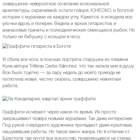
совершенно невероятное сочетание колониальной
архитектуры, охраняемой, кстати говоря, ЮНЕСКО, и богатой
истории с муралами на каждом углу. Кажется, я исходила все
улочки вдоль и поперек. Видела и ярких гитаристов, и
ананасовые гранаты и психоделических смеющихся рыбок. Но
только не бабушку с кольцом в носу.
Я сбила все ноги, в поисках портрета старушки из племени
Куна автора Trilleras Carlos Sánchez, что так запала мне в душу.
Все было тщетно — за пару недель до моего приезда ее
поглотила новая, честно сказать, совершенно невнятная
работа.
Граффити исчезают через какое-то время. Их просто
закрашивают поверх новыми муралами. Так даже интереснее.
Под рукой очередного художника пропадают даже культовые,
нашумевшие работы. Но таков закон жанра. Но в отличие от
Бристоля, где почти все искусство, появляющееся на стенах,