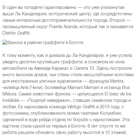
В один вы попадете гарантированно — это уже упомянутая
выше Ла-Канделария, исторический центр, где сосредоточены
самые интересные достопримечательности города. Второй —
промышленный округ Puente Aranda, который так и называется
Distrito Graffiti.
К тому моменту, как я доехала до Ла-Канделарии, я уже успела
увидеть десятки крутейших граффити, в основном из окна
автомобиля на Авенида Каракас и Carerra 10. Здесь построили
много высоких домов, чьи стены стали масштабными холстами
для иностранных уличных художников — француза Mantra,
чилийца Anis (Чили), боливийца Mamani Mamani и испанца Boa
Mistura. Самая известная фреска — целующиеся El beso de los
invisibles — «Поцелуй невидимок», ставшая символом города и
любви. Ее нарисовала команда Vértigo Graffiti в 2013 году, с
фотоснимка, опубликованного всеми газетами Колумбии,
сделанной в ходе рейда отдела по борьбе с наркотиками. Эта
картина стала одной из первых в Боготе. 8 лет спустя те же
ребята решили обновить свою работу высотой в 10 этажей,