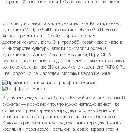
потратив 30 ведер краски и 150 аэрозольных баллончиков.
С «поцелуя» и началось арт-сумасшествие. Кстати, именно
художники Vértigo Graffiti превратили Distrito Graffiti Puente
Aranda, промышленный район города, в новую
достопримечательность. Они пролоббировали свою идею в
министерстве культуры, власти пригласили более 50
художников из Англии, Испании, Бразилии, Перу, США
расписать кирпичные склады. Если имена вам что-то скажут —
вот некоторые из них: BIO от всемирно известного TATS CRU,
The London Police, Sabotaje al Montaje, Esteban Del Valle.
В уличном искусстве, особенно в Колумбии, много правды. В
сюжетах — в основном то, что нужно наглядно донести до
общества: права коренных народов, проблемы бедности,
мрачное прошлое, критический взгляд на истеблишмент.
Красочно рассказывается вся дихотомия городской жизни:
изоляция и перенаселенность, финансовое неравенство и