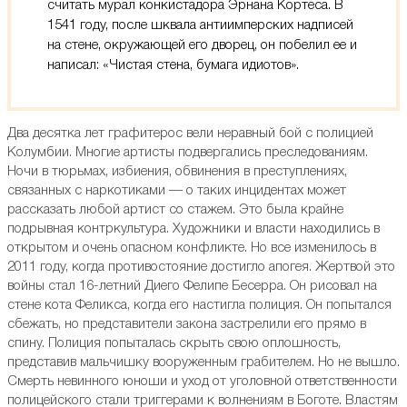
считать мурал конкистадора Эрнана Кортеса. В
1541 году, после шквала антиимперских надписей
на стене, окружающей его дворец, он побелил ее и
написал: «Чистая стена, бумага идиотов».
Два десятка лет графитерос вели неравный бой с полицией
Колумбии. Многие артисты подвергались преследованиям.
Ночи в тюрьмах, избиения, обвинения в преступлениях,
связанных с наркотиками — о таких инцидентах может
рассказать любой артист со стажем. Это была крайне
подрывная контркультура. Художники и власти находились в
открытом и очень опасном конфликте. Но все изменилось в
2011 году, когда противостояние достигло апогея. Жертвой это
войны стал 16-летний Диего Фелипе Бесерра. Он рисовал на
стене кота Феликса, когда его настигла полиция. Он попытался
сбежать, но представители закона застрелили его прямо в
спину. Полиция попыталась скрыть свою оплошность,
представив мальчишку вооруженным грабителем. Но не вышло.
Смерть невинного юноши и уход от уголовной ответственности
полицейского стали триггерами к волнениям в Боготе. Властям