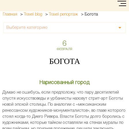
>
>
>
Богота
Главная
Travel blog
Travel репортаж
Выберите категорию
6
ФЕВРАЛЯ
БОГОТА
Нарисованный город
Думаю не ошибусь, если предположу, что пару десятилетий
спустя искусствоведы и урбанисты назовут стрит-арт Боготы
новой эпохой столицы. По аналогии с «мексиканским
ренессансом художников-монументалистов», во главе которого
стоял когда-то Диего Ривера. Власти Боготы долго боролись с
художниками, которые тайком оставляли на стенах муралы по
всем районам, но признав поражение, решили заключить