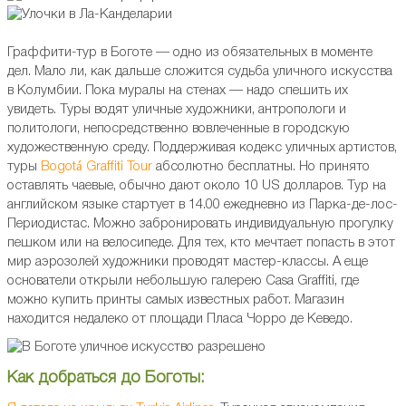
Граффити-тур в Боготе — одно из обязательных в моменте
дел. Мало ли, как дальше сложится судьба уличного искусства
в Колумбии. Пока муралы на стенах — надо спешить их
увидеть. Туры водят уличные художники, антропологи и
политологи, непосредственно вовлеченные в городскую
художественную среду. Поддерживая кодекс уличных артистов,
туры
Bogotá Graffiti Tour
абсолютно бесплатны. Но принято
оставлять чаевые, обычно дают около 10 US долларов. Тур на
английском языке стартует в 14.00 ежедневно из Парка-де-лос-
Периодистас. Можно забронировать индивидуальную прогулку
пешком или на велосипеде. Для тех, кто мечтает попасть в этот
мир аэрозолей художники проводят мастер-классы. А еще
основатели открыли небольшую галерею Casa Graffiti, где
можно купить принты самых известных работ. Магазин
находится недалеко от площади Пласа Чорро де Кеведо.
Как добраться до Боготы: