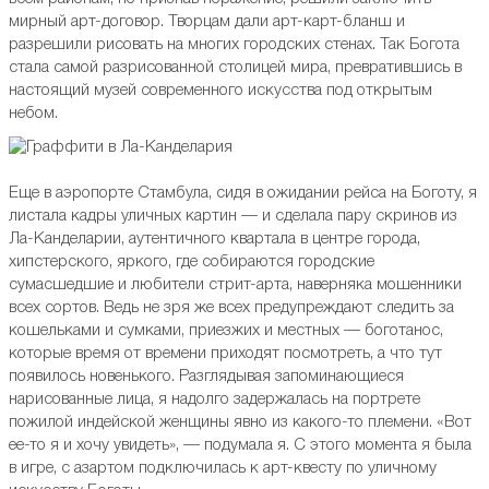
мирный арт-договор. Творцам дали арт-карт-бланш и
разрешили рисовать на многих городских стенах. Так Богота
стала самой разрисованной столицей мира, превратившись в
настоящий музей современного искусства под открытым
небом.
Еще в аэропорте Стамбула, сидя в ожидании рейса на Боготу, я
листала кадры уличных картин — и сделала пару скринов из
Ла-Канделарии, аутентичного квартала в центре города,
хипстерского, яркого, где собираются городские
сумасшедшие и любители стрит-арта, наверняка мошенники
всех сортов. Ведь не зря же всех предупреждают следить за
кошельками и сумками, приезжих и местных — боготанос,
которые время от времени приходят посмотреть, а что тут
появилось новенького. Разглядывая запоминающиеся
нарисованные лица, я надолго задержалась на портрете
пожилой индейской женщины явно из какого-то племени. «Вот
ее-то я и хочу увидеть», — подумала я. С этого момента я была
в игре, с азартом подключилась к арт-квесту по уличному