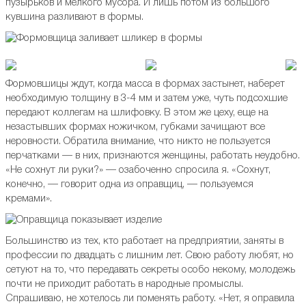
пузырьков и мелкого мусора. И лишь потом из большого
кувшина разливают в формы.
Формовшицы ждут, когда масса в формах застынет, наберет
необходимую толщину в 3-4 мм и затем уже, чуть подсохшие
передают коллегам на шлифовку. В этом же цеху, еще на
незастывших формах ножичком, губками зачищают все
неровности. Обратила внимание, что никто не пользуется
перчатками — в них, признаются женщины, работать неудобно.
«Не сохнут ли руки?» — озабоченно спросила я. «Сохнут,
конечно, — говорит одна из оправщиц, — пользуемся
кремами».
Большинство из тех, кто работает на предприятии, заняты в
профессии по двадцать с лишним лет. Свою работу любят, но
сетуют на то, что передавать секреты особо некому, молодежь
почти не приходит работать в народные промыслы.
Спрашиваю, не хотелось ли поменять работу. «Нет, я оправила