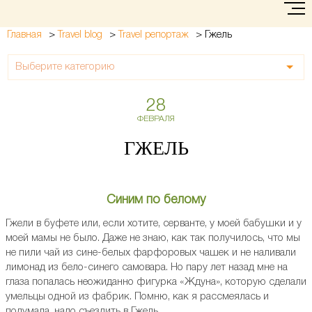
>
>
>
Гжель
Главная
Travel blog
Travel репортаж
Выберите категорию
28
ФЕВРАЛЯ
ГЖЕЛЬ
Синим по белому
Гжели в буфете или, если хотите, серванте, у моей бабушки и у
моей мамы не было. Даже не знаю, как так получилось, что мы
не пили чай из сине-белых фарфоровых чашек и не наливали
лимонад из бело-синего самовара. Но пару лет назад мне на
глаза попалась неожиданно фигурка «Ждуна», которую сделали
умельцы одной из фабрик. Помню, как я рассмеялась и
подумала, надо съездить в Гжель.