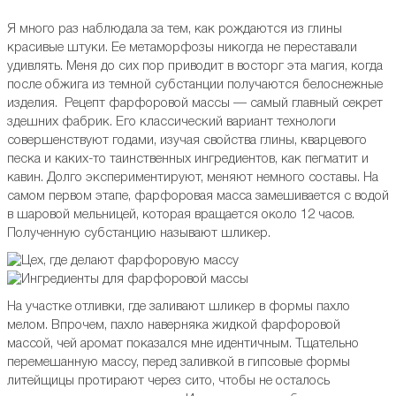
Я много раз наблюдала за тем, как рождаются из глины
красивые штуки. Ее метаморфозы никогда не переставали
удивлять. Меня до сих пор приводит в восторг эта магия, когда
после обжига из темной субстанции получаются белоснежные
изделия. Рецепт фарфоровой массы — самый главный секрет
здешних фабрик. Его классический вариант технологи
совершенствуют годами, изучая свойства глины, кварцевого
песка и каких-то таинственных ингредиентов, как пегматит и
кавин. Долго экспериментируют, меняют немного составы. На
самом первом этапе, фарфоровая масса замешивается с водой
в шаровой мельницей, которая вращается около 12 часов.
Полученную субстанцию называют шликер.
На участке отливки, где заливают шликер в формы пахло
мелом. Впрочем, пахло наверняка жидкой фарфоровой
массой, чей аромат показался мне идентичным. Тщательно
перемешанную массу, перед заливкой в гипсовые формы
литейщицы протирают через сито, чтобы не осталось