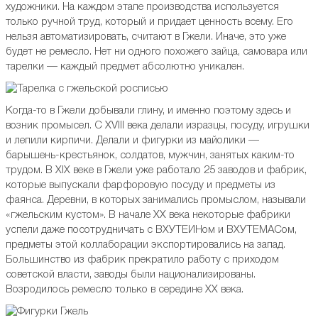
художники. На каждом этапе производства используется
только ручной труд, который и придает ценность всему. Его
нельзя автоматизировать, считают в Гжели. Иначе, это уже
будет не ремесло. Нет ни одного похожего зайца, самовара или
тарелки — каждый предмет абсолютно уникален.
Когда-то в Гжели добывали глину, и именно поэтому здесь и
возник промысел. C XVIII века делали изразцы, посуду, игрушки
и лепили кирпичи. Делали и фигурки из майолики —
барышень-крестьянок, солдатов, мужчин, занятых каким-то
трудом. В XIX веке в Гжели уже работало 25 заводов и фабрик,
которые выпускали фарфоровую посуду и предметы из
фаянса. Деревни, в которых занимались промыслом, называли
«гжельским кустом». В начале XX века некоторые фабрики
успели даже посотрудничать с ВХУТЕИНом и ВХУТЕМАСом,
предметы этой коллаборации экспортировались на запад.
Большинство из фабрик прекратило работу с приходом
советской власти, заводы были национализированы.
Возродилось ремесло только в середине XX века.