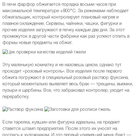
В печи фарфор обжигается порядка восьми часов при
максимальной температуре +800°C. За режимами наблюдает
обжигальщик, который контролирует плановый нагрев и
плавное охлаждение. Сервизы, чайники, чашки, фигурки и
прочие изделия загружают в печку каждые два дня. За этот
промежуток в другой части фабрики как раз успеют отлить в
формы новые предметы на обжиг.
Эту маленькую комнатку и не назовешь цехом, однако тут
проходит «розовый контроль». Все изделия после первого
обжига погружают в специальный розовый раствор фуксина,
который моментально выявляет весь брак — трещины, выемки,
пузыри и щербины. Все, что забраковал контролер, уходит на
переработку.
Если тарелка, кувшин или фигурка идеальны, на предмет
ставится штамп предприятия. После этого их уносят на
роспись к художникам. И это первый удививший меня факт —