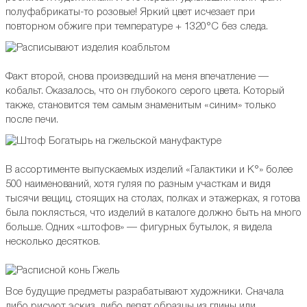
полуфабрикаты-то розовые! Яркий цвет исчезает при
повторном обжиге при температуре + 1320°С без следа.
Факт второй, снова произведший на меня впечатление —
кобальт. Оказалось, что он глубокого серого цвета. Который
также, становится тем самым знаменитым «синим» только
после печи.
В ассортименте выпускаемых изделий «Галактики и К°» более
500 наименований, хотя гуляя по разным участкам и видя
тысячи вещиц, стоящих на столах, полках и этажерках, я готова
была поклясться, что изделий в каталоге должно быть на много
больше. Одних «штофов» — фигурных бутылок, я видела
несколько десятков.
Все будущие предметы разрабатывают художники. Сначала
либо рисуют эскиз, либо лепят образцы из глины или