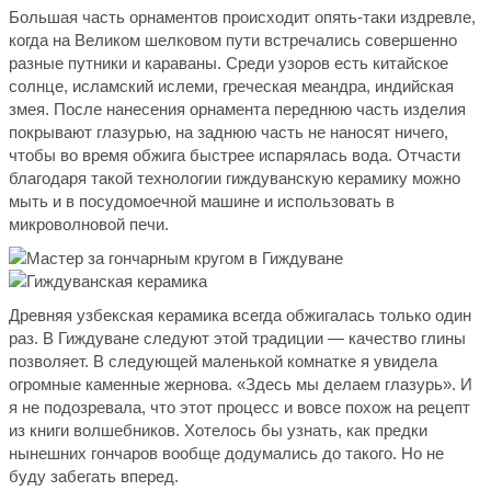
Большая часть орнаментов происходит опять-таки издревле,
когда на Великом шелковом пути встречались совершенно
разные путники и караваны. Среди узоров есть китайское
солнце, исламский ислеми, греческая меандра, индийская
змея. После нанесения орнамента переднюю часть изделия
покрывают глазурью, на заднюю часть не наносят ничего,
чтобы во время обжига быстрее испарялась вода. Отчасти
благодаря такой технологии гиждуванскую керамику можно
мыть и в посудомоечной машине и использовать в
микроволновой печи.
Древняя узбекская керамика всегда обжигалась только один
раз. В Гиждуване следуют этой традиции — качество глины
позволяет. В следующей маленькой комнатке я увидела
огромные каменные жернова. «Здесь мы делаем глазурь». И
я не подозревала, что этот процесс и вовсе похож на рецепт
из книги волшебников. Хотелось бы узнать, как предки
нынешних гончаров вообще додумались до такого. Но не
буду забегать вперед.