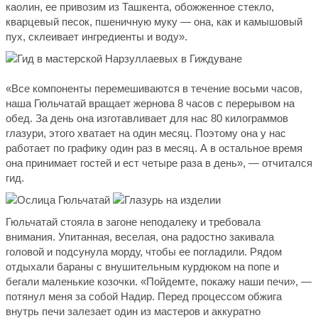
каолин, ее привозим из Ташкента, обожженное стекло,
кварцевый песок, пшеничную муку — она, как и камышовый
пух, склеивает ингредиенты и воду».
«Все компоненты перемешиваются в течение восьми часов,
наша Гюльчатай вращает жернова 8 часов с перерывом на
обед. За день она изготавливает для нас 80 килограммов
глазури, этого хватает на один месяц. Поэтому она у нас
работает по графику один раз в месяц. А в остальное время
она принимает гостей и ест четыре раза в день», — отчитался
гид.
Гюльчатай стояла в загоне неподалеку и требовала
внимания. Упитанная, веселая, она радостно закивала
головой и подсунула морду, чтобы ее погладили. Рядом
отдыхали бараны с внушительным курдюком на попе и
бегали маленькие козочки. «Пойдемте, покажу наши печи», —
потянул меня за собой Надир. Перед процессом обжига
внутрь печи залезает один из мастеров и аккуратно