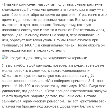
«Главный компонент лазури мы получаем, сжигая растение
климакоптеру. Причем мы делаем это только раз в году — в
сентябре или октябре во время ее цветения. У растения в это
время года появляются розовые листочки. Все мастера
выезжают в пустыню, копают большую яму, которую
наполняют саксаулом и там-то и сжигают. Растительный сок,
превращаясь в смолу, капает на золу и, перемешиваясь с
ней, образует вот такой уголь. Его мы также сжигаем при
температуре 1400 °С в специальных печах. После обжига он
превращается вот в такой кристалл».
Я взяла небольшой камушек, повертела в руках, все еще не
могла поверить в сложность такого «зельеварения».
«Сколько же нужно сжечь цветков, запасаясь на год?» —
завороженно спросила я. «Мы собираем примерно 3–4 тонны
растений. Из 100 кг получается ну максимум 10%». Видя мое
удивление, гид добавил: «Этот процесс изготовления глазури
кем-то придуман задолго до того, как наша семья стала
заниматься керамическим ремеслом. Так вот, кристаллы этой
глазури мы бросаем под жернова, добавляем белую глину